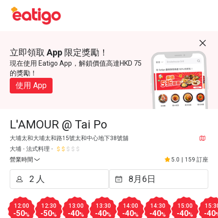
立即領取 App 限定獎勵！
現在使用 Eatigo App，解鎖價值高達HKD 75
的獎勵！
使用 App
L'AMOUR @ Tai Po
大埔太和大埔太和路15號太和中心地下38號舖
大埔
法式料理
營業時間
5.0
|
159 訂座
12:00
12:30
13:00
13:30
14:00
14:30
15:00
15:3
-50
-50
-40
-40
-40
-40
-40
-40
%
%
%
%
%
%
%