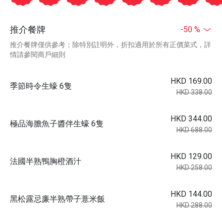
推介餐牌
-50 %
推介餐牌僅供參考；除特別註明外，折扣適用於所有正價菜式，詳
情請參閱商戶細則
HKD 169.00
季節時令生蠔 6隻
HKD 338.00
HKD 344.00
極品海膽魚子醬伴生蠔 6隻
HKD 688.00
HKD 129.00
法國半熟鴨胸橙酒汁
HKD 258.00
HKD 144.00
黑松露忌廉半熟帶子薏米飯
HKD 288.00