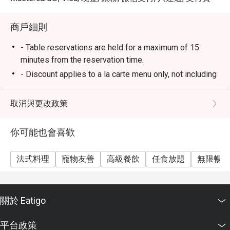
商戶細則
- Table reservations are held for a maximum of 15
minutes from the reservation time.
- Discount applies to a la carte menu only, not including
set menu, beverage or other promotions.
- Some foods are only available during certain hours,
取消與更改政策
please check in advance for details.
- If the guest needs to change the number or time of
你可能也會喜歡
the reservation, it must be changed directly in the
eatigo system in advance. The restaurant will only
法式料理
寵物友善
高級餐飲
任食放題
無限暢飲
provide seating arrangements and discounts based on
the number of people booked on the system
- Guests must present a proof of reservation before
關於 Eatigo
seating to enjoy the discount
- If you make a reservation using the Eatigo cash
平台政策