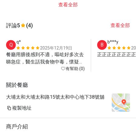
查看全部
評論
5
(4)
查看全部
q*
b***y
Q
B
2025年12月19日
2
餐廳用膳後感到不適，嘔咗好多次去
正正正正正正正正
睇急症，醫生話我食物中毒，懷疑係
食生蠔
有幫助 (0)
關於餐廳
大埔太和大埔太和路15號太和中心地下38號舖
複製地址
商戶介紹