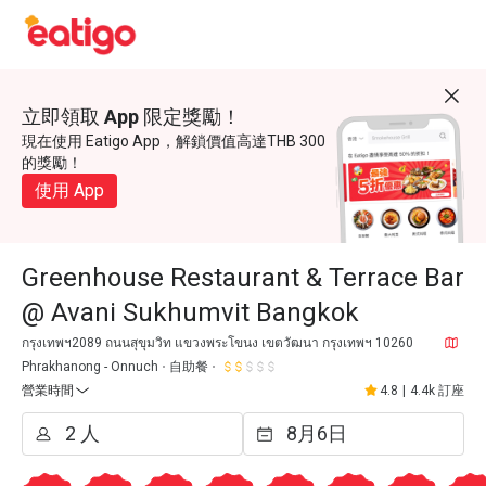
立即領取 App 限定獎勵！
現在使用 Eatigo App，解鎖價值高達THB 300
的獎勵！
使用 App
Greenhouse Restaurant & Terrace Bar
@ Avani Sukhumvit Bangkok
กรุงเทพฯ2089 ถนนสุขุมวิท แขวงพระโขนง เขตวัฒนา กรุงเทพฯ 10260
Phrakhanong - Onnuch
自助餐
營業時間
4.8
|
4.4k 訂座