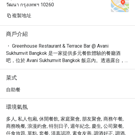
วัฒนา กรุงเทพฯ 10260
複製地址
商戶介紹
・ Greenhouse Restaurant & Terrace Bar @ Avani 
Sukhumvit Bangkok 是一家提供多元餐飲體驗的餐廳酒
吧，位於 Avani Sukhumvit Bangkok 飯店內。透過露台，
您可飽覽迷人的曼谷城市景觀。

・ 在 Greenhouse Restaurant & Terrace Bar，您可以品嚐
菜式
到精選的國際美食和精心調製的雞尾酒。無論是商務午
餐、浪漫晚餐，或是與朋友小酌，這裡都是您的理想之
自助餐
選。這裡深受食客歡迎，擁有 170 條評論，平均評分高達 
4.3 星！

環境氣氛
・ Greenhouse Restaurant & Terrace Bar 位於 Sukhumvit 
路，交通便利。您可搭乘 BTS 前往，輕鬆享受美食與美
多人, 私人包廂, 休閒餐飲, 家庭聚會, 朋友聚會, 商務午餐,
景。

商務晚餐, 浪漫約會, 特別日子, 週年紀念, 慶生, 公司聚餐,
・ 透過 Eatigo 預訂 Greenhouse Restaurant & Terrace Bar 
任食放題, 單點, 套餐, 清真認證, 素食友善, 調酒好正, 調酒,