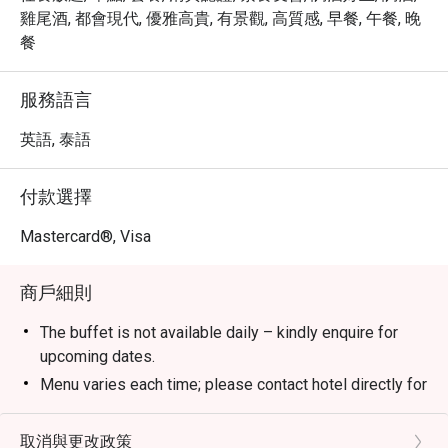
@ Avani Sukhumvit Bangkok，即可享受高達 5 折的超值優
雞尾酒, 都會現代, 優雅高貴, 有景觀, 高質感, 早餐, 午餐, 晚
惠！立即預訂，體驗曼谷的美味與活力！
餐
服務語言
英語, 泰語
付款選擇
Mastercard®, Visa
商戶細則
The buffet is not available daily – kindly enquire for
upcoming dates.
Menu varies each time; please contact hotel directly for
the latest menu details.
All prices are in Thai baht, subject to 10% service and
取消與更改政策