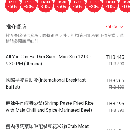
15:00
15:30
16:00
16:30
17:00
17:30
18:00
18:3
-50
-50
-50
-50
-50
-20
-10
-10
%
%
%
%
%
%
%
推介餐牌
-50 %
推介餐牌僅供參考；除特別註明外，折扣適用於所有正價菜式，詳
情請參閱商戶細則
All You Can Eat Dim Sum l Mon-Sun 12:00-
THB 445
9:30 PM (90mins)
THB 890
國際早餐自助餐(International Breakfast
THB 265
Buffet)
THB 530
麻辣牛肉蝦醬炒飯(Shrimp Paste Fried Rice
THB 195
with Mala Chilli and Spice-Marinated Beef)
THB 390
蟹肉假蒟葉咖喱配蝶豆花米線(Crab Meat