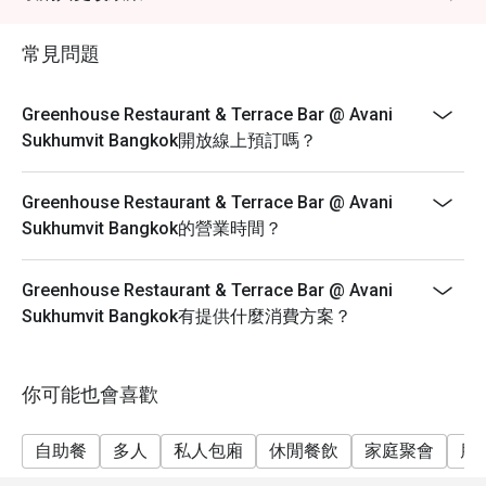
applicable government tax.
Breakfast Buffet Price: THB 400++/ person
常見問題
Breakfast time: 6:30 a.m. – 10:30 a.m.
Breakfast line stations are as below; the menu will be
Greenhouse Restaurant & Terrace Bar @ Avani
in rotation for each station.
Sukhumvit Bangkok開放線上預訂嗎？
• American breakfast and Western dishes
• Thai and Asian specialties
Greenhouse Restaurant & Terrace Bar @ Avani
• Egg station
Sukhumvit Bangkok的營業時間？
• Noodle station
• Cheeses and cold cuts
Greenhouse Restaurant & Terrace Bar @ Avani
• Soup of the day
Sukhumvit Bangkok有提供什麼消費方案？
• Dim Sum
• Salad bar
你可能也會喜歡
• Cereals and dairy
• Vegetarian and Halal corner
自助餐
多人
私人包廂
休閒餐飲
家庭聚會
朋
• Special of the day