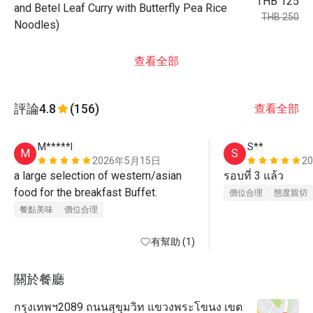
THB 125
and Betel Leaf Curry with Butterfly Pea Rice
THB 250
Noodles)
查看全部
評論
4.8
(156)
查看全部
M*****l
S**
M
S
2026年5月15日
2
a large selection of western/asian 
รอบที่ 3 แล้ว 
food for the breakfast Buffet. 
價位合理
態度親切
餐點美味
價位合理
有幫助 (1)
關於餐廳
กรุงเทพฯ2089 ถนนสุขุมวิท แขวงพระโขนง เขต