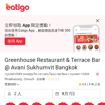
立即領取 App 限定獎勵！
現在使用 Eatigo App，解鎖價值高達THB 300
的獎勵！
使用 App
Greenhouse Restaurant & Terrace Bar
@ Avani Sukhumvit Bangkok
กรุงเทพฯ2089 ถนนสุขุมวิท แขวงพระโขนง เขตวัฒนา กรุงเทพฯ 10260
Phrakhanong - Onnuch
自助餐
營業時間
4.8
|
4.4k 訂座