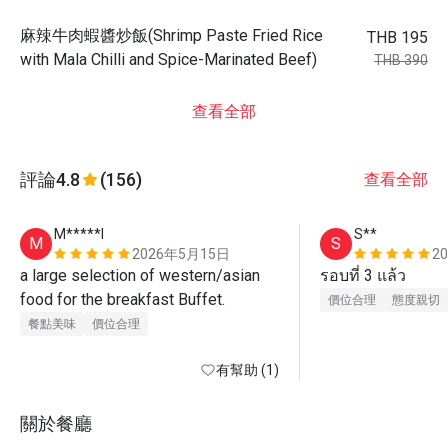
麻辣牛肉蝦醬炒飯(Shrimp Paste Fried Rice
THB 195
with Mala Chilli and Spice-Marinated Beef)
THB 390
查看全部
評論
4.8
(156)
查看全部
M*****l
S**
M
S
2026年5月15日
2
a large selection of western/asian 
รอบที่ 3 แล้ว 
food for the breakfast Buffet. 
價位合理
態度親切
餐點美味
價位合理
有幫助 (1)
關於餐廳