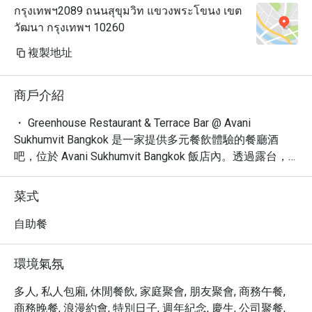
กรุงเทพฯ2089 ถนนสุขุมวิท แขวงพระโขนง เขต
วัฒนา กรุงเทพฯ 10260
複製地址
商戶介紹
・ Greenhouse Restaurant & Terrace Bar @ Avani 
Sukhumvit Bangkok 是一家提供多元餐飲體驗的餐廳酒
吧，位於 Avani Sukhumvit Bangkok 飯店內。透過露台，
您可飽覽迷人的曼谷城市景觀。

・ 在 Greenhouse Restaurant & Terrace Bar，您可以品嚐
菜式
到精選的國際美食和精心調製的雞尾酒。無論是商務午
餐、浪漫晚餐，或是與朋友小酌，這裡都是您的理想之
自助餐
選。這裡深受食客歡迎，擁有 170 條評論，平均評分高達 
4.3 星！

環境氣氛
・ Greenhouse Restaurant & Terrace Bar 位於 Sukhumvit 
路，交通便利。您可搭乘 BTS 前往，輕鬆享受美食與美
多人, 私人包廂, 休閒餐飲, 家庭聚會, 朋友聚會, 商務午餐,
景。

商務晚餐, 浪漫約會, 特別日子, 週年紀念, 慶生, 公司聚餐,