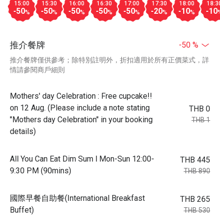
15:00
15:30
16:00
16:30
17:00
17:30
18:00
18:3
-50
-50
-50
-50
-50
-20
-10
-10
%
%
%
%
%
%
%
推介餐牌
-50 %
推介餐牌僅供參考；除特別註明外，折扣適用於所有正價菜式，詳
情請參閱商戶細則
Mothers' day Celebration : Free cupcake!!
on 12 Aug. (Please include a note stating
THB 0
"Mothers day Celebration" in your booking
THB 1
details)
All You Can Eat Dim Sum l Mon-Sun 12:00-
THB 445
9:30 PM (90mins)
THB 890
國際早餐自助餐(International Breakfast
THB 265
Buffet)
THB 530