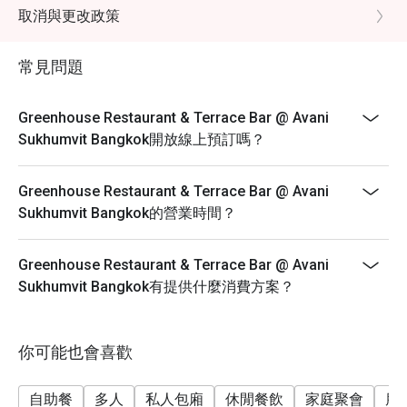
All prices are in Thai baht, subject to 10% service and
取消與更改政策
applicable government tax.
Breakfast Buffet Price: THB 400++/ person
常見問題
Breakfast time: 6:30 a.m. – 10:30 a.m.
Breakfast line stations are as below; the menu will be
Greenhouse Restaurant & Terrace Bar @ Avani
in rotation for each station.
Sukhumvit Bangkok開放線上預訂嗎？
• American breakfast and Western dishes
• Thai and Asian specialties
Greenhouse Restaurant & Terrace Bar @ Avani
• Egg station
Sukhumvit Bangkok的營業時間？
• Noodle station
• Cheeses and cold cuts
Greenhouse Restaurant & Terrace Bar @ Avani
• Soup of the day
Sukhumvit Bangkok有提供什麼消費方案？
• Dim Sum
• Salad bar
你可能也會喜歡
• Cereals and dairy
• Vegetarian and Halal corner
自助餐
多人
私人包廂
休閒餐飲
家庭聚會
朋