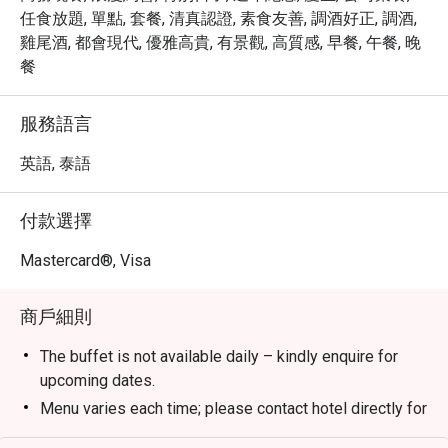
・ 透過 Eatigo 預訂 Greenhouse Restaurant & Terrace Bar 
任食放題, 單點, 套餐, 清真認證, 素食友善, 調酒好正, 調酒,
@ Avani Sukhumvit Bangkok，即可享受高達 5 折的超值優
雞尾酒, 都會現代, 優雅高貴, 有景觀, 高質感, 早餐, 午餐, 晚
惠！立即預訂，體驗曼谷的美味與活力！
餐
服務語言
英語, 泰語
付款選擇
Mastercard®, Visa
商戶細則
The buffet is not available daily – kindly enquire for
upcoming dates.
Menu varies each time; please contact hotel directly for
the latest menu details.