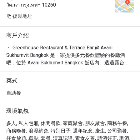
วัฒนา กรุงเทพฯ 10260
複製地址
商戶介紹
・ Greenhouse Restaurant & Terrace Bar @ Avani 
Sukhumvit Bangkok 是一家提供多元餐飲體驗的餐廳酒
吧，位於 Avani Sukhumvit Bangkok 飯店內。透過露台，
您可飽覽迷人的曼谷城市景觀。

・ 在 Greenhouse Restaurant & Terrace Bar，您可以品嚐
菜式
到精選的國際美食和精心調製的雞尾酒。無論是商務午
餐、浪漫晚餐，或是與朋友小酌，這裡都是您的理想之
自助餐
選。這裡深受食客歡迎，擁有 170 條評論，平均評分高達 
4.3 星！

環境氣氛
・ Greenhouse Restaurant & Terrace Bar 位於 Sukhumvit 
路，交通便利。您可搭乘 BTS 前往，輕鬆享受美食與美
多人, 私人包廂, 休閒餐飲, 家庭聚會, 朋友聚會, 商務午餐,
景。

商務晚餐, 浪漫約會, 特別日子, 週年紀念, 慶生, 公司聚餐,
・ 透過 Eatigo 預訂 Greenhouse Restaurant & Terrace Bar 
任食放題, 單點, 套餐, 清真認證, 素食友善, 調酒好正, 調酒,