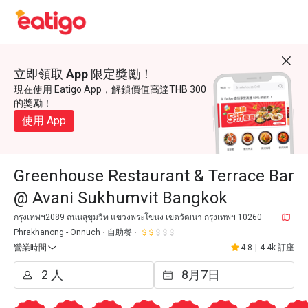
立即領取 App 限定獎勵！
現在使用 Eatigo App，解鎖價值高達THB 300
的獎勵！
使用 App
Greenhouse Restaurant & Terrace Bar
@ Avani Sukhumvit Bangkok
กรุงเทพฯ2089 ถนนสุขุมวิท แขวงพระโขนง เขตวัฒนา กรุงเทพฯ 10260
Phrakhanong - Onnuch
自助餐
營業時間
4.8
|
4.4k 訂座