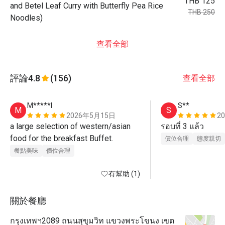
THB 125
and Betel Leaf Curry with Butterfly Pea Rice
THB 250
Noodles)
查看全部
評論
4.8
(156)
查看全部
M*****l
S**
M
S
2026年5月15日
2
a large selection of western/asian 
รอบที่ 3 แล้ว 
food for the breakfast Buffet. 
價位合理
態度親切
餐點美味
價位合理
有幫助 (1)
關於餐廳
กรุงเทพฯ2089 ถนนสุขุมวิท แขวงพระโขนง เขต