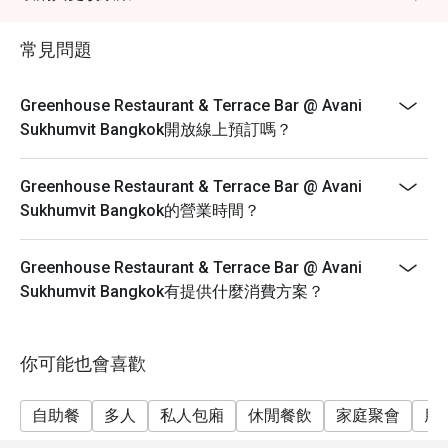
applicable government tax.
Breakfast Buffet Price: THB 400++/ person
常見問題
Breakfast time: 6:30 a.m. – 10:30 a.m.
Breakfast line stations are as below; the menu will be
Greenhouse Restaurant & Terrace Bar @ Avani
in rotation for each station.
Sukhumvit Bangkok開放線上預訂嗎？
• American breakfast and Western dishes
• Thai and Asian specialties
Greenhouse Restaurant & Terrace Bar @ Avani
• Egg station
Sukhumvit Bangkok的營業時間？
• Noodle station
• Cheeses and cold cuts
Greenhouse Restaurant & Terrace Bar @ Avani
• Soup of the day
Sukhumvit Bangkok有提供什麼消費方案？
• Dim Sum
• Salad bar
你可能也會喜歡
• Cereals and dairy
• Vegetarian and Halal corner
自助餐
多人
私人包廂
休閒餐飲
家庭聚會
朋
• Special of the day