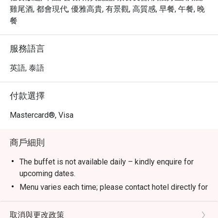
@ Avani Sukhumvit Bangkok，即可享受高達 5 折的超值優
雞尾酒, 都會現代, 優雅高貴, 有景觀, 高質感, 早餐, 午餐, 晚
惠！立即預訂，體驗曼谷的美味與活力！
餐
服務語言
英語, 泰語
付款選擇
Mastercard®, Visa
商戶細則
The buffet is not available daily – kindly enquire for
upcoming dates.
Menu varies each time; please contact hotel directly for
the latest menu details.
All prices are in Thai baht, subject to 10% service and
取消與更改政策