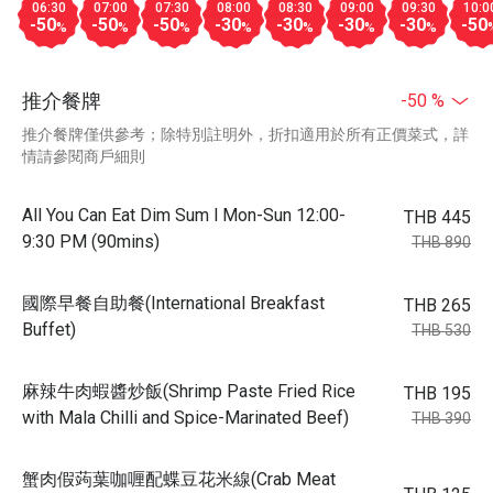
06:30
07:00
07:30
08:00
08:30
09:00
09:30
10:0
-50
-50
-50
-30
-30
-30
-30
-50
%
%
%
%
%
%
%
推介餐牌
-50 %
推介餐牌僅供參考；除特別註明外，折扣適用於所有正價菜式，詳
情請參閱商戶細則
All You Can Eat Dim Sum l Mon-Sun 12:00-
THB 445
9:30 PM (90mins)
THB 890
國際早餐自助餐(International Breakfast
THB 265
Buffet)
THB 530
麻辣牛肉蝦醬炒飯(Shrimp Paste Fried Rice
THB 195
with Mala Chilli and Spice-Marinated Beef)
THB 390
蟹肉假蒟葉咖喱配蝶豆花米線(Crab Meat