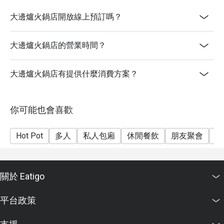
- 此優惠不可兌換現金或其他產品
大邊爐火鍋店開放線上預訂嗎？
- 加一服務費以原價計算
- 所有顧客均需支付$15前菜費和$18芥醬費
大邊爐火鍋店的營業時間？
- 折扣不可與餐廳其他推廣優惠同時使用
- 客人必須於入座前向職員出示eatigo app內的預約確認
大邊爐火鍋店有提供什麼消費方案？
通知，方能享用優惠
- 如有特別需求及坐位安排均視乎供應情況而定，大邊
爐火鍋保留座位安排之最終決定權
你可能也會喜歡
- 大邊爐火鍋店保留一切有關行使之最終決定
Hot Pot
多人
私人包廂
休閒餐飲
朋友聚會
公
關於 Eatigo
平台政策