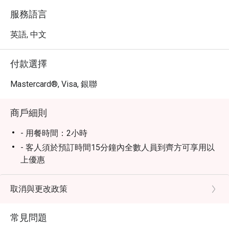
服務語言
英語, 中文
付款選擇
Mastercard®, Visa, 銀聯
商戶細則
- 用餐時間：2小時
- 客人須於預訂時間15分鐘內全數人員到齊方可享用以
上優惠
-折扣只限於餐牌內的單點食品，並不包括套餐、時價
食品、前菜費、芥醬費、切餅費、開瓶費和飲品，不可
取消與更改政策
與餐廳其他推廣優惠同時使用
- 此優惠只限堂食並使用一次 (不適用於私人房間、外賣
常見問題
服務、外帶服務)