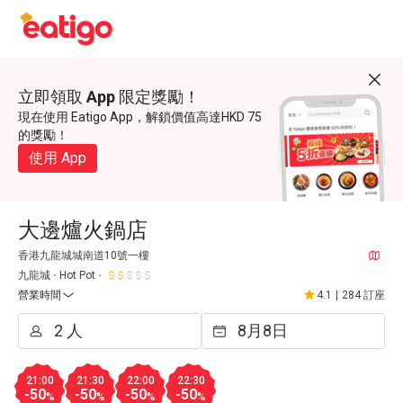
立即領取 App 限定獎勵！
現在使用 Eatigo App，解鎖價值高達HKD 75
的獎勵！
使用 App
大邊爐火鍋店
香港九龍城城南道10號一樓
九龍城
Hot Pot
營業時間
4.1
|
284 訂座
21:00
21:30
22:00
22:30
-50
-50
-50
-50
%
%
%
%