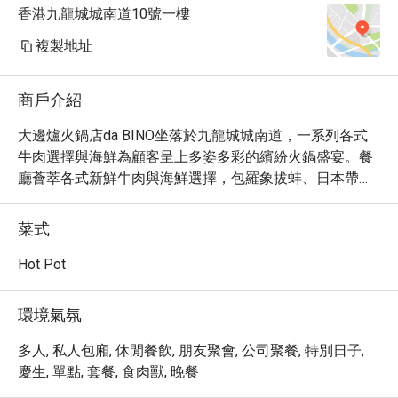
香港九龍城城南道10號一樓
複製地址
商戶介紹
大邊爐火鍋店da BINO坐落於九龍城城南道，一系列各式
牛肉選擇與海鮮為顧客呈上多姿多彩的繽紛火鍋盛宴。餐
廳薈萃各式新鮮牛肉與海鮮選擇，包羅象拔蚌、日本帶子
刺身、三秒腐皮、手切安格斯肥牛以及海鮮蛋角等在內的
種類多元的一系列風味，為火鍋增添不可或缺的動人魅
菜式
力。大邊爐火鍋店致力演繹屬於火鍋的新鮮質感，注重細
節以發揮每款食材的獨特滋味，配合蘊含濃郁口感的湯
Hot Pot
底，將無限嚐味可能融於一爐。
環境氣氛
多人, 私人包廂, 休閒餐飲, 朋友聚會, 公司聚餐, 特別日子,
慶生, 單點, 套餐, 食肉獸, 晚餐