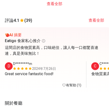
查看全部
評論
4.1
(39)
查看全部
AI 摘要
Eatigo 食家私心推介
這間店的食物質素高，口味絕佳，讓人每一口都驚喜連
連，真是美味無比！
D********m
C****
D
C
2024年7月26日
Great service fantastic food!
食物質素
有幫助 (1)
關於餐廳