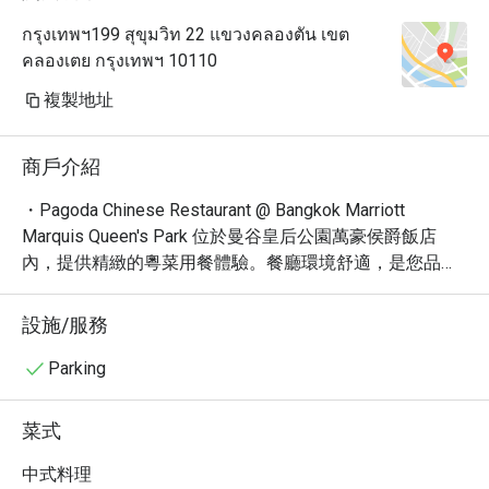
กรุงเทพฯ199 สุขุมวิท 22 แขวงคลองตัน เขต
คลองเตย กรุงเทพฯ 10110
複製地址
商戶介紹
・Pagoda Chinese Restaurant @ Bangkok Marriott 
Marquis Queen's Park 位於曼谷皇后公園萬豪侯爵飯店
內，提供精緻的粵菜用餐體驗。餐廳環境舒適，是您品嚐
道地粵菜的最佳選擇。

・這裡以精湛的廚藝和優質的食材聞名，供應各式經典粵
設施/服務
菜佳餚。千萬別錯過馳名的北京烤鴨、鮮美的海鮮料理，
以及精緻的港式點心，每一道菜都讓人回味無窮。餐廳擁
Parking
有超過 250 則好評，廣受食客喜愛。

・立即透過 Eatigo 預訂 Pagoda Chinese Restaurant @ 
菜式
Bangkok Marriott Marquis Queen's Park，即可享受高達 5 
折的獨家優惠！
中式料理