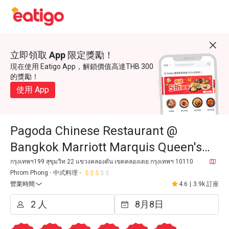
立即領取 App 限定獎勵！
現在使用 Eatigo App，解鎖價值高達THB 300
的獎勵！
使用 App
Pagoda Chinese Restaurant @
Bangkok Marriott Marquis Queen's
Park
กรุงเทพฯ199 สุขุมวิท 22 แขวงคลองตัน เขตคลองเตย กรุงเทพฯ 10110
Phrom Phong
中式料理
營業時間
4.6
|
3.9k 訂座