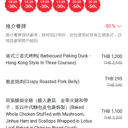
18:00
18:30
19:00
19:30
20:00
20:30
-30
-30
-30
-30
-50
-50
%
%
%
%
%
%
推介餐牌
-50 %
推介餐牌僅供參考；除特別註明外，折扣適用於所有正價菜式，詳
情請參閱商戶細則
港式三道式烤鸭( Barbecued Peking Duck -
THB 1,200
Hong Kong Style In Three Courses)
THB 2,400
THB 295
脆皮燒肉(Crispy Roasted Pork Belly)
THB 590
荷葉釀焗全雞（釀入蘑菇、金華火腿和帶
子，並以中式麵包皮包裹焗製）(Baked
THB 1,100
Whole Chicken Stuffed with Mushroom,
THB 2,200
Jinhua Ham and Scallops Wrapped in Lotus
Leaf Baked in Chinese Bread Crust)