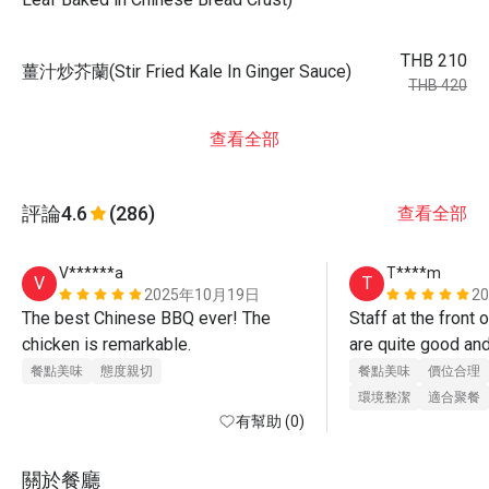
THB 210
薑汁炒芥蘭(Stir Fried Kale In Ginger Sauce)
THB 420
查看全部
評論
4.6
(286)
查看全部
V******a
T****m
V
T
2025年10月19日
2
The best Chinese BBQ ever! The 
Staff at the front o
chicken is remarkable.
are quite good and
welcome (Cee and 
餐點美味
態度親切
餐點美味
價位合理
staff who take ca
環境整潔
適合聚餐
有幫助 (0)
and serve are quite
care well may be
關於餐廳