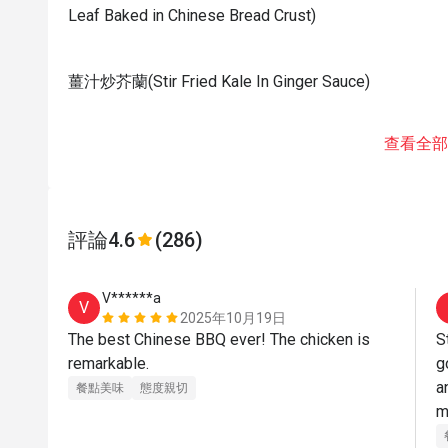
Leaf Baked in Chinese Bread Crust)
薑汁炒芥蘭(Stir Fried Kale In Ginger Sauce)
查看全部
評論
4.6
(286)
V******a
V
2025年10月19日
The best Chinese BBQ ever! The chicken is 
S
remarkable.
g
a
餐點美味
態度親切
m
c