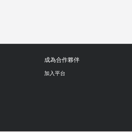
晚餐
商務會議
公司聚餐
特別日子
週年紀念
慶生
成為合作夥伴
加入平台