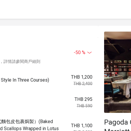
-50 %
，詳情請參閱商戶細則
THB 1,200
yle In Three Courses)
THB 2,400
THB 295
THB 590
Pagoda 
包皮包裹焗製）(Baked
THB 1,100
d Scallops Wrapped in Lotus