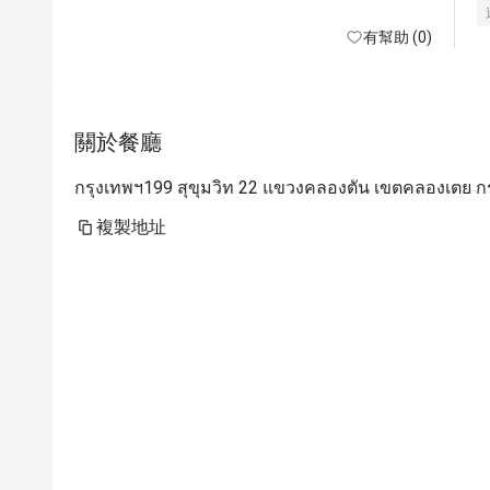
有幫助 (0)
關於餐廳
กรุงเทพฯ199 สุขุมวิท 22 แขวงคลองตัน เขตคลองเตย ก
複製地址