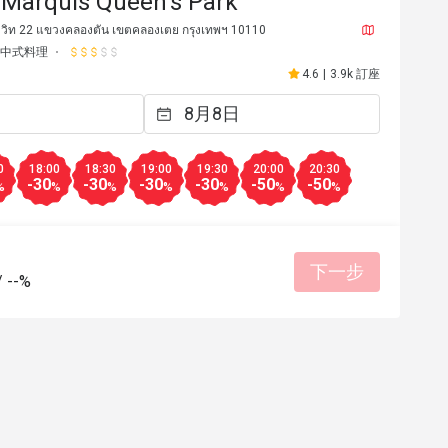
 Marquis Queen's Park
ุมวิท 22 แขวงคลองตัน เขตคลองเตย กรุงเทพฯ 10110
中式料理
4.6
|
3.9k 訂座
0
18:00
18:30
19:00
19:30
20:00
20:30
-30
-30
-30
-30
-50
-50
%
%
%
%
%
%
%
下一步
/
--%
K******p
K
2025年6月20日
2025年5
espects.  In particular the service, 
Fresh Dim Sum with a lar
y first class.  In contrast, we 
list. Tentative and friendl
en to the Siam Tea Room on the 
餐點美味
價位合理
態度親
of Marriott Marquis Queens Park, 
適合聚餐
ce there was very sub-par and 
度親切