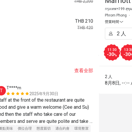
Marriott
THB 2,200
กรุงเทพฯ199 สุข
Phrom Phong
THB 210
營業時間
THB 420
11:30
13:3
-30
-30
%
查看全部
2 人
8月8日
,
--:--
T****m
C**i
T
C
2025年9月30日
taff at the front of the restaurant are quite 
Great in all r
ood and give a warm welcome (Cee and Su) 
which was trul
nd then the staff who take care of our 
have also be
embers and serve are quite polite and take 
ground floor 
are well may be name Pom
and the servi
餐點美味
價位合理
態度親切
適合約會
環境整潔
餐點美味
態