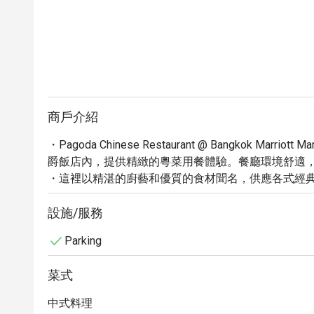
商戶介紹
・Pagoda Chinese Restaurant @ Bangkok Marrio
爵飯店內，提供精緻的粵菜用餐體驗。餐廳環境舒適，
・這裡以精湛的廚藝和優質的食材聞名，供應各式經
美的海鮮料理，以及精緻的港式點心，每一道菜都讓人回
食客喜愛。

設施/服務
・立即透過 Eatigo 預訂 Pagoda Chinese Restaurant @ B
Parking
可享受高達 5 折的獨家優惠！
菜式
中式料理