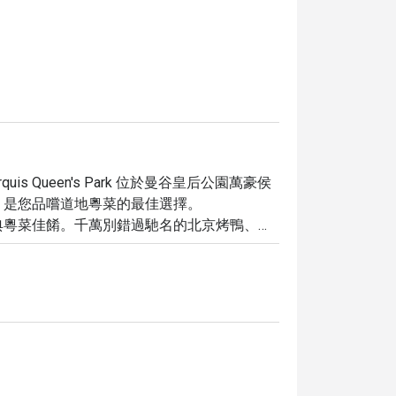
tt Marquis Queen's Park 位於曼谷皇后公園萬豪侯
是您品嚐道地粵菜的最佳選擇。

典粵菜佳餚。千萬別錯過馳名的北京烤鴨、鮮
味無窮。餐廳擁有超過 250 則好評，廣受
angkok Marriott Marquis Queen's Park，即