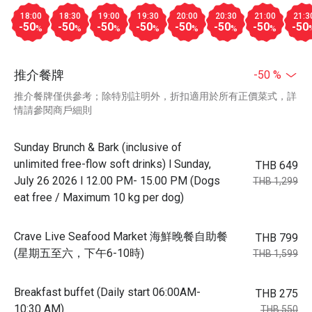
18:00
18:30
19:00
19:30
20:00
20:30
21:00
21:3
-50
-50
-50
-50
-50
-50
-50
-50
%
%
%
%
%
%
%
推介餐牌
-50 %
推介餐牌僅供參考；除特別註明外，折扣適用於所有正價菜式，詳
情請參閱商戶細則
Sunday Brunch & Bark (inclusive of
unlimited free-flow soft drinks) l Sunday,
THB 649
July 26 2026 l 12.00 PM- 15.00 PM (Dogs
THB 1,299
eat free / Maximum 10 kg per dog)
Crave Live Seafood Market 海鮮晚餐自助餐
THB 799
(星期五至六，下午6-10時)
THB 1,599
Breakfast buffet (Daily start 06:00AM-
THB 275
10:30 AM)
THB 550