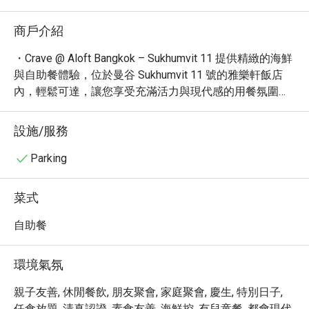
商戶介紹
・Crave @ Aloft Bangkok – Sukhumvit 11 提供精緻的海鮮
與自助餐體驗，位於曼谷 Sukhumvit 11 號的雅樂軒飯店
內，輕鬆可達，讓您享受充滿活力與現代感的用餐氛圍。

・這裡不僅是享用美食的好去處，更提供豐富的餐飲選
擇，從精緻小點到無限暢享的自助餐，應有盡有。必嚐推
設施/服務
薦包含新鮮的海鮮料理以及不定期推出的主題自助餐，讓
您一次滿足多重味蕾。

Parking
・透過 Eatigo 預訂 Crave @ Aloft Bangkok – Sukhumvit 
11，即可享受最高 5 折優惠！立即預訂，體驗物超所值的
菜式
美味饗宴。
自助餐
環境氣氛
親子友善, 休閒餐飲, 朋友聚會, 家庭聚會, 慶生, 特別日子,
任食放題, 清真認證, 素食友善, 海鮮控, 有兒童餐, 都會現代,