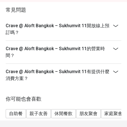
菜式亮點： - 冰鎮海鮮及生蠔吧
常見問題
新鮮即開及冰鎮海鮮，為您帶來極致享受
- 泰式咖哩站
綠咖哩、紅咖哩、黃咖哩、巴南咖哩
Crave @ Aloft Bangkok – Sukhumvit 11開放線上預
訂嗎？
- 自選海鮮炒鍋站
選擇您的海鮮及醬汁，完美鑊炒
Crave @ Aloft Bangkok – Sukhumvit 11的營業時
- 泰式沙律輪換菜單
間？
蘇式辣鮮三文魚配檸檬草沙律、泰式辣肉餅沙律、泰式
鯖魚配米線沙律
Crave @ Aloft Bangkok – Sukhumvit 11有提供什麼
消費方案？
你可能也會喜歡
自助餐
親子友善
休閒餐飲
朋友聚會
家庭聚會