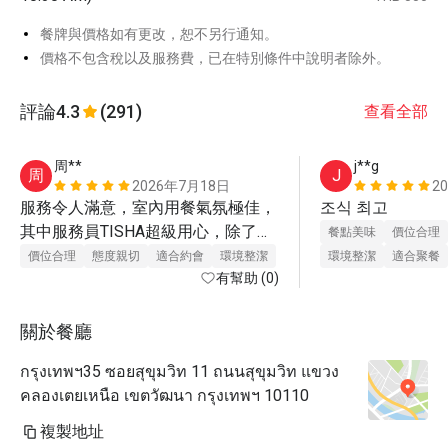
餐牌與價格如有更改，恕不另行通知。
價格不包含稅以及服務費，已在特別條件中說明者除外。
評論
4.3
(291)
查看全部
周**
j**g
周
J
2026年7月18日
2
服務令人滿意，室內用餐氣氛極佳，
조식 최고
其中服務員TISHA超級用心，除了幫
餐點美味
價位合理
我們將食物擺盤供我們拍照外，還貼
價位合理
態度親切
適合約會
環境整潔
環境整潔
適合聚餐
心的準備一盞氣氛燈擺在桌上，一整
有幫助 (0)
個夢幻！

在這難得的假期內，我非常慶幸能來
關於餐廳
到這裏用餐！

กรุงเทพฯ35 ซอยสุขุมวิท 11 ถนนสุขุมวิท แขวง
有機會，我還要再來！
คลองเตยเหนือ เขตวัฒนา กรุงเทพฯ 10110
複製地址