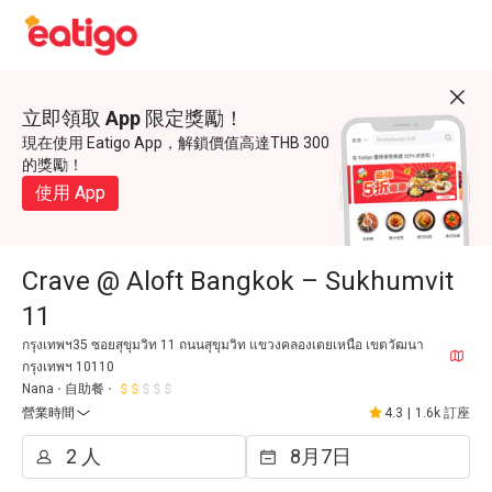
立即領取 App 限定獎勵！
現在使用 Eatigo App，解鎖價值高達THB 300
的獎勵！
使用 App
Crave @ Aloft Bangkok – Sukhumvit
11
กรุงเทพฯ35 ซอยสุขุมวิท 11 ถนนสุขุมวิท แขวงคลองเตยเหนือ เขตวัฒนา
กรุงเทพฯ 10110
Nana
自助餐
營業時間
4.3
|
1.6k 訂座