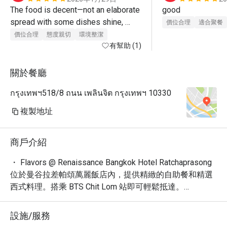
The food is decent—not an elaborate 
good
spread with some dishes shine, 
價位合理
適合聚餐
others don't. Portions are hearty 
價位合理
態度親切
環境整潔
without being fancy, and with an 
有幫助 (1)
Eatigo discount, it's a good deal 
overall."
關於餐廳
กรุงเทพฯ518/8 ถนน เพลินจิต กรุงเทพฯ 10330
複製地址
商戶介紹
・ Flavors @ Renaissance Bangkok Hotel Ratchaprasong 
位於曼谷拉差帕頌萬麗飯店內，提供精緻的自助餐和精選
西式料理。搭乘 BTS Chit Lom 站即可輕鬆抵達。

・ 餐廳以其豐盛的海鮮自助晚餐而聞名，包括新鮮生蠔、
烤肉和各種國際美食。優雅舒適的用餐環境，加上貼心的
設施/服務
服務，是商務聚餐或親友歡聚的理想場所。享受吃到飽的