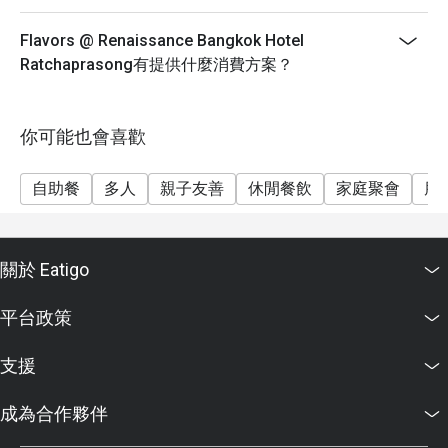
- SEAFOOD AND THAI SIGNATURE
- HAINANESE-STYLE CHICKEN RICE
Flavors @ Renaissance Bangkok Hotel
- DIM SUM STATION
Ratchaprasong有提供什麼消費方案？
- SEAFOOD ON ICE
- WESTERN HOT DISH
你可能也會喜歡
- DESSERT LIVE STATION
Birthday Special: Celebrate your birthday with us and
自助餐
多人
親子友善
休閒餐飲
家庭聚會
朋
receive a complimentary birthday cake! To redeem this
offer, please ensure your reservation is made 24 hours
in advance and include a note stating "Birthday
關於 Eatigo
Celebration" in your booking details.
平台政策
支援
成為合作夥伴