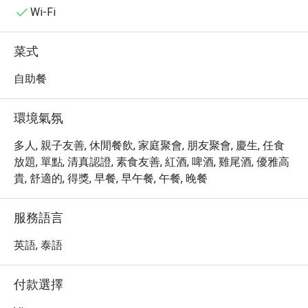
美食，搭配精選的葡萄酒或雞尾酒，讓您的味蕾盡情綻
Wi-Fi
放。

・ 透過 Eatigo 預訂 Flavors @ Renaissance Bangkok 
菜式
Hotel Ratchaprasong，即可享受高達 5 折的獨家優惠！立
即預訂，品嚐美味佳餚，享受超值優惠！
自助餐
環境氣氛
多人, 親子友善, 休閒餐飲, 家庭聚會, 朋友聚會, 慶生, 任食
放題, 單點, 清真認證, 素食友善, 紅酒, 啤酒, 雞尾酒, 優雅高
貴, 舒適的, 得獎, 早餐, 早午餐, 午餐, 晚餐
服務語言
英語, 泰語
付款選擇