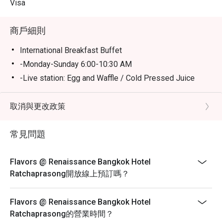
Visa
商戶細則
International Breakfast Buffet
-Monday-Sunday 6:00-10:30 AM
-Live station: Egg and Waffle / Cold Pressed Juice
station
Buffet Lunch (Monday-Friday 12:00-02:30PM/ Close
取消與更改政策
Sat-Sun)
A la carte menu (Monday-Friday 03:00-04:00PM)
常見問題
A la carte menu on (Saturday-Sunday 12:00-04:00 PM)
International Dinner Buffet
Flavors @ Renaissance Bangkok Hotel
-Thursday-Sunday 06:00-09:00 PM / Close Mon-
Ratchaprasong開放線上預訂嗎？
Wednesday)
Kids below 5 free, 6-12 Yrs 50%
Flavors @ Renaissance Bangkok Hotel
Menu Info:
Ratchaprasong的營業時間？