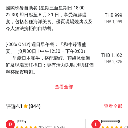
國際晚餐自助餐 (星期三至星期日 18:00-
22:30) 即日起至 8 月 31 日，享受海鮮盛
THB 999
宴，包括各種海洋美食、優質現場燒烤以及
THB 1,999
令人無法抗拒的自助餐。
[-30% ONLY] 週日早午餐：「和牛臻選盛
宴」（8月30日 | 中午12:30 – 下午3:00）
THB 1,162
——呈獻日本和牛，搭配龍蝦、頂級冰鎮海
THB 2,325
鮮及現場烹飪檔口；更有活力DJ助興與紅酒
舉杯慶賀時刻。
查看全部
評論
4.1
(844)
查看全部
d***n
l********8
D
L
2026年1月29日
2