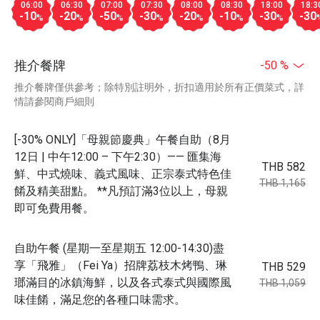
06:00
06:30
07:00
07:30
08:00
08:30
18:00
18:3
-10
-20
-50
-30
-20
-10
-30
-30
%
%
%
%
%
%
%
推介餐牌
-50 %
推介餐牌僅供參考；除特別註明外，折扣適用於所有正價菜式，詳
情請參閱商戶細則
[-30% ONLY]「母親節慶典」午餐自助（8月
12日 | 中午12:00 – 下午2:30）—— 匯集海
THB 582
鮮、中式燒味、義式風味、正宗泰式特色佳
THB 1,165
餚及精美甜點。 **凡預訂滿3位以上，母親
即可免費用餐。
自助午餐 (星期一至星期五 12:00-14:30)盡
享「飛雅」（Fei Ya）招牌荔枝木烤鴨、琳
THB 529
瑯滿目的冰鎮海鮮，以及各式泰式與國際風
THB 1,059
味佳餚，滿足您的各種口味需求。