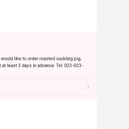
 would like to order roasted suckling pig,
 at least 3 days in advance. Tel: 023-023-
are not permitted).
nts.