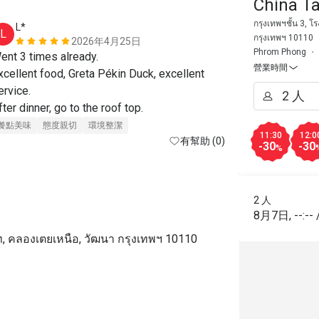
China T
กรุงเทพฯชั้น 3, โ
L*
A****y
L
A
กรุงเทพฯ 10110
2026年4月25日
Phrom Phong
ent 3 times already.

營業時間
xcellent food, Greta Pékin Duck, excellent 
ervice.

fter dinner, go to the roof top.
餐點美味
態度親切
環境整潔
11:30
12:0
有幫助 (0)
-30
-30
%
2 人
8月7日
,
--:--
วิท, คลองเตยเหนือ, วัฒนา กรุงเทพฯ 10110