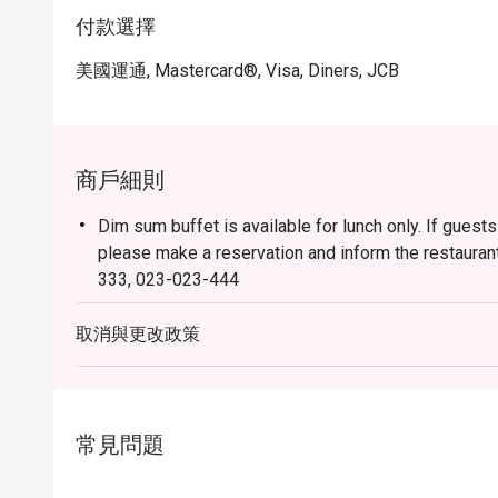
付款選擇
美國運通, Mastercard®, Visa, Diners, JCB
商戶細則
Dim sum buffet is available for lunch only. If guests
please make a reservation and inform the restaurant
333, 023-023-444
Dress Code:
取消與更改政策
Smart casual attire is required (slippers and shorts 
The children’s price is not eligible for Eatigo discou
常見問題