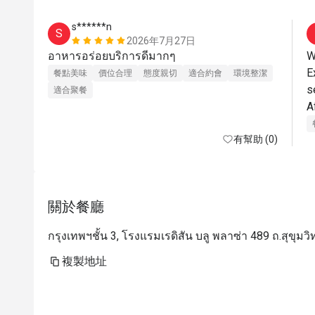
s******n
S
2026年7月27日
อาหารอร่อยบริการดีมากๆ
W
E
餐點美味
價位合理
態度親切
適合約會
環境整潔
s
適合聚餐
A
有幫助 (0)
關於餐廳
กรุงเทพฯชั้น 3, โรงแรมเรดิสัน บลู พลาซ่า 489 ถ.สุขุม
複製地址