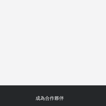
議
公司聚餐
特別日子
慶生
任食放題
套餐
單點
成為合作夥伴