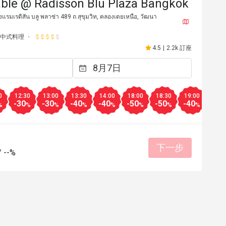
able @ Radisson Blu Plaza Bangkok
รงแรมเรดิสัน บลู พลาซ่า 489 ถ.สุขุมวิท, คลองเตยเหนือ, วัฒนา
S***e
S
2025年8月24日
2024年1
中式料理
Yummy dim sum 
I tried Peking duck and w
4.5
|
2.2k 訂座
I recommend 
0
12:30
13:00
13:30
14:00
18:00
18:30
19:00
19:3
有幫助 (0)
-30
-30
-40
-40
-50
-50
-40
-40
%
%
%
%
%
%
%
%
下一步
/
--%