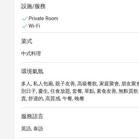
🥢 必嚐招牌菜：

設施/服務
Private Room
• 招牌醬汁烤鴨叉燒腸粉

Wi-Fi
• 彈牙鮮蝦餃（蝦餃），熱氣騰騰，口感彈牙

菜式
• 青檸香草清蒸鱸魚

中式料理
• 流沙包，內餡濃鬱香滑

環境氣氛
• 香脆炸蝦春捲，金黃酥脆，蝦肉飽滿

多人, 私人包廂, 親子友善, 高級餐飲, 家庭聚會, 朋友聚會
別日子, 慶生, 任食放題, 套餐, 單點, 素食友善, 無麩質飲
• 港式脆皮五花肉，皮脆肉嫩

貴, 舒適的, 高質感, 午餐, 晚餐
• 北京烤鴨捲，薄皮薄脆，醬汁鮮美

服務語言
• XO醬海鮮炒飯，香氣四溢，鍋氣十足
英語, 泰語