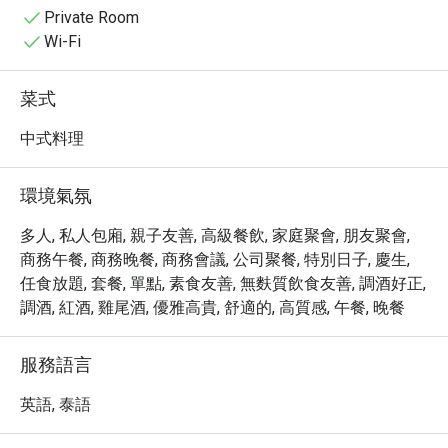
Private Room
• 招牌醬汁烤鴨叉燒腸粉

Wi-Fi
• 彈牙鮮蝦餃（蝦餃），熱氣騰騰，口感彈牙

菜式
• 青檸香草清蒸鱸魚

中式料理
• 流沙包，內餡濃鬱香滑

環境氣氛
• 香脆炸蝦春捲，金黃酥脆，蝦肉飽滿

多人, 私人包廂, 親子友善, 高級餐飲, 家庭聚會, 朋友聚會,
商務午餐, 商務晚餐, 商務會議, 公司聚餐, 特別日子, 慶生,
• 港式脆皮五花肉，皮脆肉嫩

任食放題, 套餐, 單點, 素食友善, 無麩質飲食友善, 調酒好正,
調酒, 紅酒, 雞尾酒, 優雅高貴, 舒適的, 高質感, 午餐, 晚餐
• 北京烤鴨捲，薄皮薄脆，醬汁鮮美

服務語言
• XO醬海鮮炒飯，香氣四溢，鍋氣十足
英語, 泰語