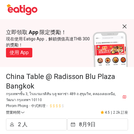
立即領取 App 限定獎勵！
現在使用 Eatigo App，解鎖價值高達THB 300
的獎勵！
使用 App
China Table @ Radisson Blu Plaza
Bangkok
กรุงเทพฯชั้น 3, โรงแรมเรดิสัน บลู พลาซ่า 489 ถ.สุขุมวิท, คลองเตยเหนือ,
วัฒนา กรุงเทพฯ 10110
Phrom Phong
中式料理
營業時間
4.5
|
2.2k 訂座