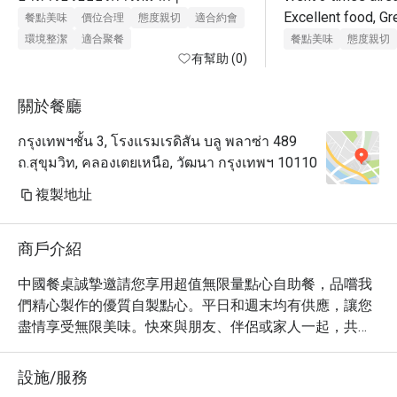
Excellent food, Gr
餐點美味
價位合理
態度親切
適合約會
excellent service.

環境整潔
適合聚餐
餐點美味
態度親切
有幫助 (0)
After dinner, go to
關於餐廳
กรุงเทพฯชั้น 3, โรงแรมเรดิสัน บลู พลาซ่า 489
ถ.สุขุมวิท, คลองเตยเหนือ, วัฒนา กรุงเทพฯ 10110
複製地址
商戶介紹
中國餐桌誠摯邀請您享用超值無限量點心自助餐，品嚐我
們精心製作的優質自製點心。平日和週末均有供應，讓您
盡情享受無限美味。快來與朋友、伴侶或家人一起，共享
這令人滿足的美食盛宴吧！

設施/服務
🥢 必嚐招牌菜：
