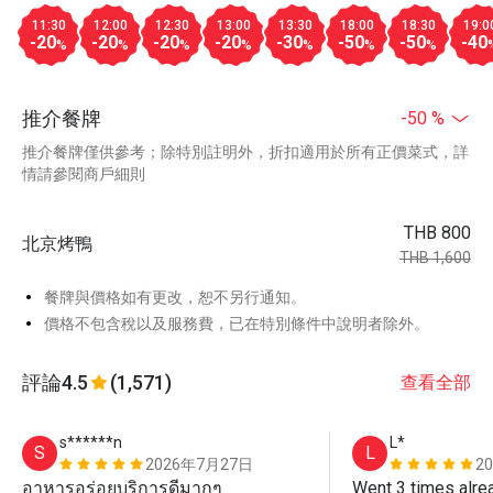
11:30
12:00
12:30
13:00
13:30
18:00
18:30
19:0
-20
-20
-20
-20
-30
-50
-50
-40
%
%
%
%
%
%
%
推介餐牌
-50 %
推介餐牌僅供參考；除特別註明外，折扣適用於所有正價菜式，詳
情請參閱商戶細則
THB 800
北京烤鴨
THB 1,600
餐牌與價格如有更改，恕不另行通知。
價格不包含稅以及服務費，已在特別條件中說明者除外。
評論
4.5
(1,571)
查看全部
s******n
L*
S
L
2026年7月27日
2
อาหารอร่อยบริการดีมากๆ
Went 3 times alrea