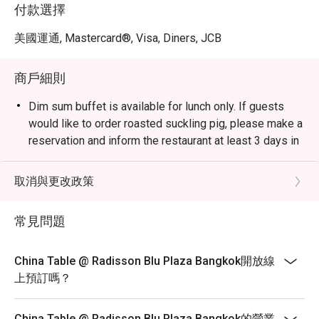
付款選擇
美國運通, Mastercard®, Visa, Diners, JCB
商戶細則
Dim sum buffet is available for lunch only. If guests
would like to order roasted suckling pig, please make a
reservation and inform the restaurant at least 3 days in
advance. Tel: 023-023-333, 023-023-444
Dress Code:
取消與更改政策
Smart casual attire is required (slippers and shorts are
not permitted).
常見問題
The children’s price is not eligible for Eatigo discounts.
China Table @ Radisson Blu Plaza Bangkok開放線
上預訂嗎？
China Table @ Radisson Blu Plaza Bangkok的營業