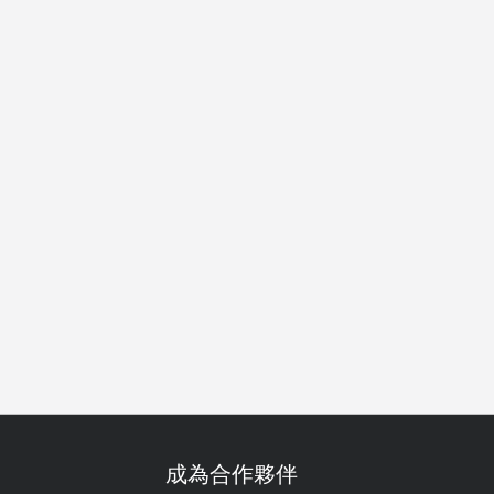
鮮控
雞尾酒
熱鬧
熱門
早餐
早午餐
午餐
晚
成為合作夥伴