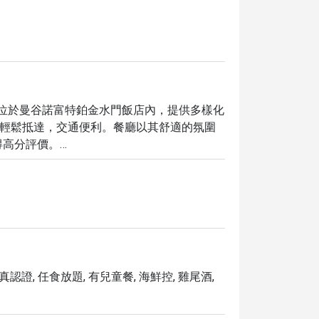
m Pratunam 位於曼谷諾富特鉑金水門飯店內，提供多樣化
 站即可輕鬆抵達，交通便利。餐廳以其舒適的氛圍
高分評價。

週日早午餐而聞名。必嚐的包括烤肉、壽司和各種泰
kok Platinum Pratunam，享受高達 5 折的超值
清真認證, 任食放題, 有兒童餐, 海鮮控, 雞尾酒,