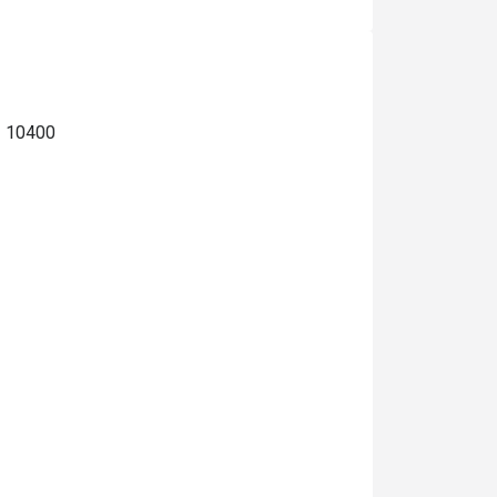
มากๆควรเลี่
ฯ 10400