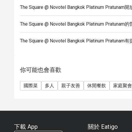
The Square @ Novotel Bangkok Platinum Prat
The Square @ Novotel Bangkok Platinum Pratu
The Square @ Novotel Bangkok Platinum Pra
你可能也會喜歡
國際菜
多人
親子友善
休閒餐飲
家庭聚會
下載 App
關於 Eatigo