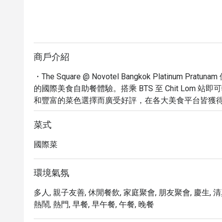
商戶介紹
・The Square @ Novotel Bangkok Platinu
的國際美食自助餐體驗。搭乘 BTS 至 Chit Lom
和豐富的菜色選擇而廣受好評，在各大美食平台皆獲得
・The Square 以其新鮮的海鮮、精緻的甜點和
式料理。

菜式
・立即透過 Eatigo 預訂 The Square @ Novotel Bang
國際菜
優惠，品嚐世界各地的美味佳餚！
環境氣氛
多人, 親子友善, 休閒餐飲, 家庭聚會, 朋友聚會, 慶生, 
熱鬧, 熱門, 早餐, 早午餐, 午餐, 晚餐