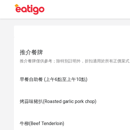
推介餐牌
推介餐牌僅供參考；除特別註明外，折扣適用於所有正價菜式
早餐自助餐 (上午6點至上午10點)
烤蒜味豬扒(Roasted garlic pork chop)
牛柳(Beef Tenderloin)