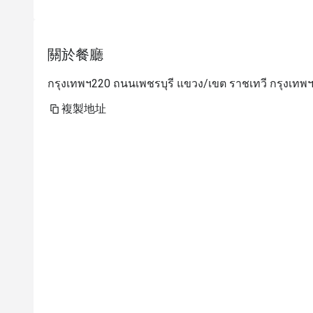
關於餐廳
กรุงเทพฯ220 ถนนเพชรบุรี แขวง/เขต ราชเทวี กรุงเทพ
複製地址