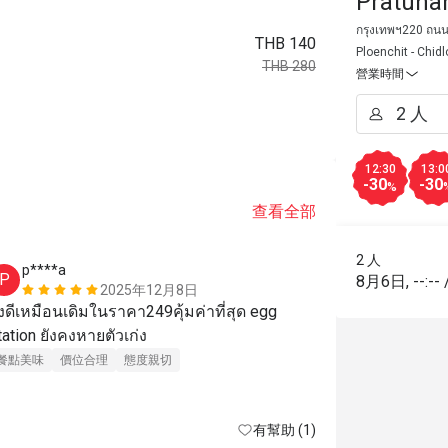
Pratun
กรุงเทพฯ220 ถนน
THB 140
Ploenchit - Chid
THB 280
營業時間
12:30
13:0
-30
-30
%
查看全部
2 人
p****a
p****a
P
P
8月6日
,
--:--
2025年12月8日
ังดีเหมือนเดิมในราคา249คุ้มค่าที่สุด egg 
อาหารเช้ารา
tation ยังคงหายตัวเก่ง
มีรังผึ้งให้ต
จากที่อื่นๆ 
餐點美味
價位合理
態度親切
แค่อยากให้เป
ทำใหม่ๆไม่ค
餐點美味
價
有幫助 (1)
เสริฟลูกค้าส