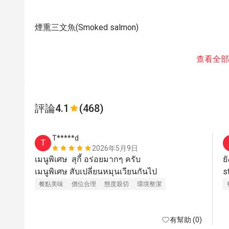
煙熏三文魚(Smoked salmon)
查看全部
評論
4.1
(468)
T*****d
T
2026年5月9日
เมนูพิเศษ  สุกี้ อร่อยมากๆ ครับ

ย
เมนูพิเศษ สับเปลี่ยนหมุนเวียนกันไป
s
餐點美味
價位合理
態度親切
環境整潔
有幫助 (0)