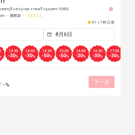
am
เพชรบุรี แขวง/เขต ราชเทวี กรุงเทพฯ 10400
lom
國際菜
4.1
|
740 訂座
0
13:30
14:00
14:30
15:00
16:00
16:30
17:00
17:3
-30
-30
-50
-50
-30
-30
-30
-30
%
%
%
%
%
%
%
%
下一步
J
J
/
--%
2025年11月25日
2025年1
คาลด50%เหลือ247.50คุ้มค่ามาก 
อาหารอร่อย ราคาไม่แพง
ักเอง มี Acia berry ให้ตักเองหายาก
อบอุ่น ถ้านั่งติดกระจกจ
เครื่องดื่มหลากหลาย ชาไทยอร่อยดี
เซ็นทรัลเวิลด์ พนักงานใ
ลี่ยนน้ำแข็ง พนักงานใน station 
餐點美味
價位合理
態度親
่อยอยู่อาจจะต้องเข้าไปทำอาหาร
位合理
適合聚餐
ั่งบนห้องพัก หลัง9โมงแขกเยอะ
有幫助 (0)