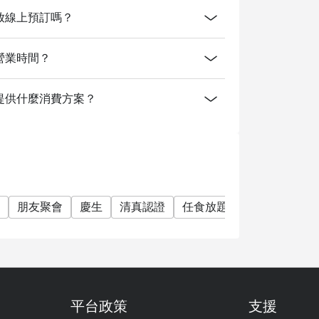
unam開放線上預訂嗎？
nam的營業時間？
tunam有提供什麼消費方案？
朋友聚會
慶生
清真認證
任食放題
有兒童餐
海
平台政策
支援