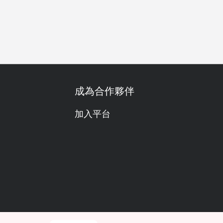
公司聚餐
特別日子
慶生
任食放題
套餐
素食友善
成為合作夥伴
加入平台