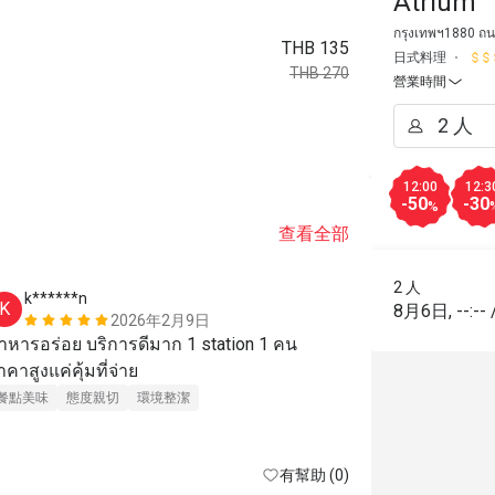
Atrium
กรุงเทพฯ1880 ถน
THB 135
日式料理
THB 270
營業時間
12:00
12:3
-50
-30
%
查看全部
2 人
k******n
s****l
K
S
8月6日
,
--:--
2026年2月9日
าหารอร่อย บริการดีมาก 1 station 1 คน

Very nice sta
าคาสูงแค่คุ้มที่จ่าย
impressed. My
餐點美味
態度親切
環境整潔
態度親切
環
有幫助 (0)