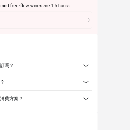
 and free-flow wines are 1.5 hours
o 10% service charge and applicable
ing at the table together if 2 or more bookings
線上預訂嗎？
ot apply for discount.
e beef, Some Combo set, Set menu and
間？
提供什麼消費方案？