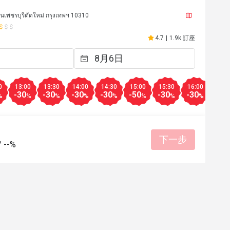
นเพชรบุรีตัดใหม่ กรุงเทพฯ 10310
4.7
|
1.9k 訂座
0
13:00
13:30
14:00
14:30
15:00
15:30
16:00
16:3
-30
-30
-30
-30
-50
-30
-30
-30
%
%
%
%
%
%
%
%
下一步
P****a
P
/
--%
2025年10月14日
2025年6
ff and good chef. We are so 
Truly nice service, thank
 niece is really enjoying.
餐點美味
態度親切
適合聚
境整潔
適合聚餐
有幫助 (0)