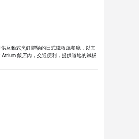
trium 是一家提供互動式烹飪體驗的日式鐵板燒餐廳，以其
gkok Atrium 飯店內，交通便利，提供道地的鐵板
從新鮮的海鮮到多汁的肉類，搭配各式各樣的
ihana Special」，享受主廚客製化的鐵
牛肉」。

 Bangkok Atrium，即可享受高達 5 折的優惠，讓您以