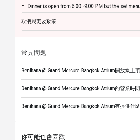
Dinner is open from 6.00 -9.00 PM but the set menu
Venue: Benihana Restaurant (2nd floor)
取消與更改政策
Entertainment: DJ Ann from 6.00 – 9.00 PM
Please note that Prices after discount is subject t
government tax
* The restaurant reserves the right not to allow sitt
常見問題
have been made.
* 1 reservation can only reserve up to 4 people.
Benihana @ Grand Mercure Bangkok Atrium開放
*Special menu in festive season - special price do n
Discount does not apply with Tomahawk, Janpanes
Benihana @ Grand Mercure Bangkok Atrium的營業時
Brunch
Opening day: Monday to Sunday
Benihana @ Grand Mercure Bangkok Atrium有
Opening hour: 12:00-21:00 (A la Carte Menu)
你可能也會喜歡