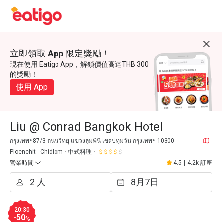
立即領取 App 限定獎勵！
現在使用 Eatigo App，解鎖價值高達THB 300
的獎勵！
使用 App
Liu @ Conrad Bangkok Hotel
กรุงเทพฯ87/3 ถนนวิทยุ แขวงลุมพินี เขตปทุมวัน กรุงเทพฯ 10300
Ploenchit - Chidlom
中式料理
營業時間
4.5
|
4.2k 訂座
20:30
-50
%