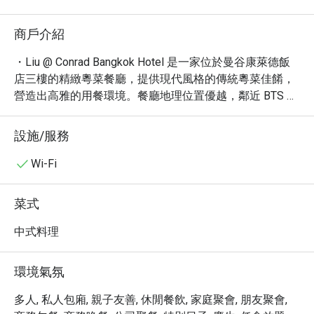
商戶介紹
・Liu @ Conrad Bangkok Hotel 是一家位於曼谷康萊德飯
店三樓的精緻粵菜餐廳，提供現代風格的傳統粵菜佳餚，
營造出高雅的用餐環境。餐廳地理位置優越，鄰近 BTS 
Ploen Chit 站，交通便利。

・在這裡，您可以品嚐到精緻的點心、新鮮的海鮮料理以
設施/服務
及各式經典粵式菜餚。必嚐招牌菜包括北京烤鴨、蟹肉炒
飯和蒜蓉蒸蝦。Liu 更以其卓越的服務和高品質的食材贏
Wi-Fi
得了眾多食客的好評，在各大美食平台皆有高分評價。

・立即透過 Eatigo 預訂 Liu @ Conrad Bangkok Hotel，即
菜式
可享受高達 5 折的超值優惠！品嚐美味粵菜，盡享優雅用
餐體驗。
中式料理
環境氣氛
多人, 私人包廂, 親子友善, 休閒餐飲, 家庭聚會, 朋友聚會,