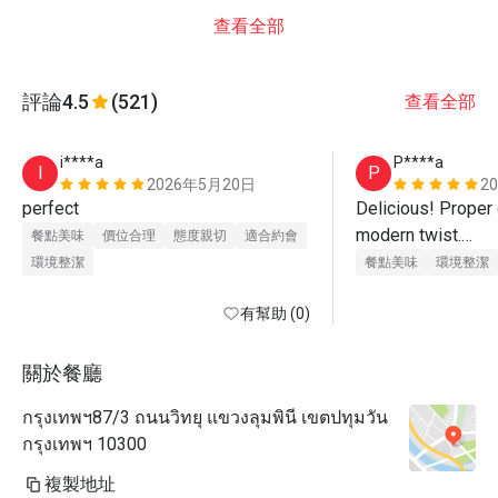
查看全部
評論
4.5
(521)
查看全部
i****a
P****a
I
P
2026年5月20日
2
perfect
Delicious! Proper 
modern twist.

餐點美味
價位合理
態度親切
適合約會
Lighting is glaringl
環境整潔
餐點美味
環境整潔
round room, the mo
有幫助 (0)
in the main room.
關於餐廳
กรุงเทพฯ87/3 ถนนวิทยุ แขวงลุมพินี เขตปทุมวัน
กรุงเทพฯ 10300
複製地址