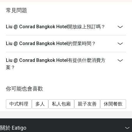
and public holidays (excluding drinks).
常見問題
* Last order for lunch is at 14:00 and for dinner is at
21:30.
Liu @ Conrad Bangkok Hotel開放線上預訂嗎？
For dinner, we reopen at 18.00, welcoming you for a
delightful a-la-carte dinner.
Liu @ Conrad Bangkok Hotel的營業時間？
Join us at Liu Restaurant to embark on a culinary
journey you won't forget!
** Our menu and pricing are subject to change without
Liu @ Conrad Bangkok Hotel有提供什麼消費方
prior notice, allowing us to continuously provide you
案？
with innovative and exceptional culinary offerings that
reflect the finest seasonal ingredients and culinary
trends.
你可能也會喜歡
*** All prices listed are in Thai Baht and do not include
vats and service charge, unless otherwise stated in the
中式料理
多人
私人包廂
親子友善
休閒餐飲
special conditions.
FAQs
Q: What kind of cuisine does หลิว @ โรงแรมคอนราด
關於 Eatigo