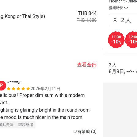
Ploenchit - Chid
營業時間
THB 844
ng or Thai Style)
THB 1,688
11:30
12:0
-10
-10
%
查看全部
2 人
8月9日
,
--:--
P****a
J***n
P
J
2026年2月11日
elicious! Proper dim sum with a modern 
Fantastic mea
ist.

service! Than
ighting is glaringly bright in the round room, 
for one of my
he mood is much nicer in the main room.
definitely co
餐點美味
環境整潔
餐點美味
價
有幫助 (0)