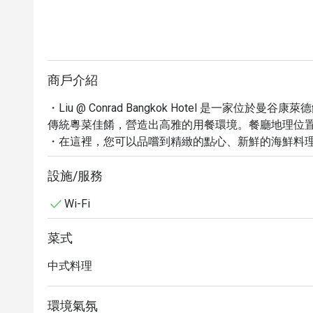
商戶介紹
・Liu @ Conrad Bangkok Hotel 是一家
傳統粵菜佳餚，營造出高雅的用餐環境。餐廳地理位置優越，鄰近
・在這裡，您可以品嚐到精緻的點心、新鮮的海鮮料
京烤鴨、蟹肉炒飯和蒜蓉蒸蝦。Liu 更以其卓越的服
各大美食平台皆有高分評價。

設施/服務
・立即透過 Eatigo 預訂 Liu @ Conrad Bangko
Wi-Fi
菜，盡享優雅用餐體驗。
菜式
中式料理
環境氣氛