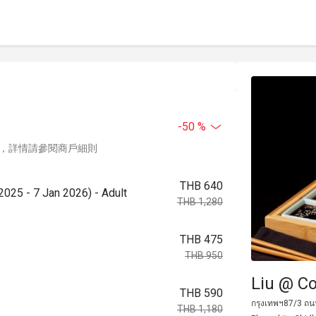
-50 %
，詳情請參閱商戶細則
THB 640
2025 - 7 Jan 2026) - Adult
THB 1,280
THB 475
THB 950
Liu @ C
THB 590
กรุงเทพฯ87/3 ถนน
THB 1,180