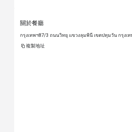
關於餐廳
กรุงเทพฯ87/3 ถนนวิทยุ แขวงลุมพินี เขตปทุมวัน กรุงเ
複製地址