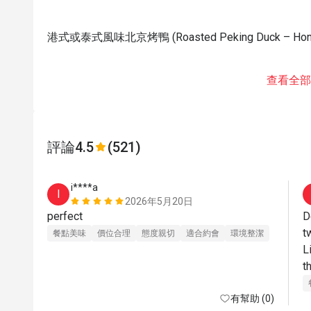
港式或泰式風味北京烤鴨 (Roasted Peking Duck – Hong Ko
查看全部
評論
4.5
(521)
i****a
I
2026年5月20日
perfect
D
tw
餐點美味
價位合理
態度親切
適合約會
環境整潔
L
t
有幫助 (0)