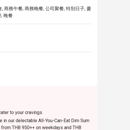
, 商務午餐, 商務晚餐, 公司聚餐, 特別日子, 慶
餐, 晚餐
cater to your cravings.
ge in our delectable All-You-Can-Eat Dim Sum
ting from THB 950++ on weekdays and THB