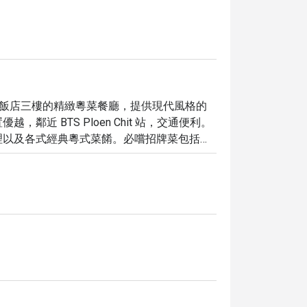
位於曼谷康萊德飯店三樓的精緻粵菜餐廳，提供現代風格的
 BTS Ploen Chit 站，交通便利。

理以及各式經典粵式菜餚。必嚐招牌菜包括北
務和高品質的食材贏得了眾多食客的好評，在
k Hotel，即可享受高達 5 折的超值優惠！品嚐美味粵