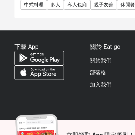
中式料理
多人
私人包廂
親子友善
休閒餐
Q: What is the dress code?
A: Smart casual attire is recommended.
Q: How do I get to the restaurant?
A: It is located on the 3rd Level of Conrad Bangkok
of America and a short distance from Phloen Chit B
下載 App
關於 Eatigo
關於我們
部落格
加入我們