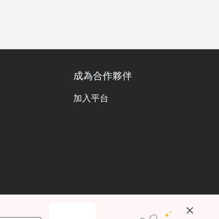
餐
特別日子
慶生
任食放題
單點
素食友善
海鮮
成為合作夥伴
加入平台