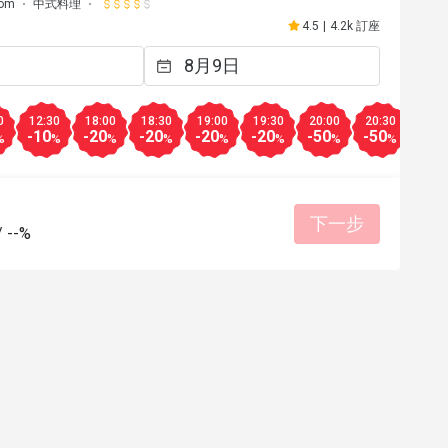
lom
中式料理
4.5
|
4.2k 訂座
0
12:30
18:00
18:30
19:00
19:30
20:00
20:30
-10
-20
-20
-20
-20
-50
-50
%
%
%
%
%
%
%
%
下一步
/
--%
K*******e
K
2025年11月11日
2025年1
l with great ambiance and 
It’s hard to rate as this i
k you to the entire team at Liu’s 
can say, it is quite good 
 best meals in Bangkok, I’d 
is definitely worth becau
me back :)
grading and location. And
for the dim sum. 
位合理
態度親切
環境整潔
價位合理
環境整潔
有幫助 (0)