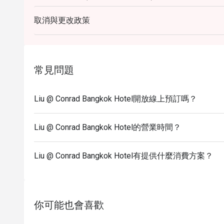
1,180++ on weekends and public holidays (excluding
取消與更改政策
* Last order for lunch is at 14:00 and for dinner is at
For dinner, we reopen at 18.00, welcoming you for a d
Join us at Liu Restaurant to embark on a culinary jo
** Our menu and pricing are subject to change withou
常見問題
provide you with innovative and exceptional culinary
ingredients and culinary trends.
Liu @ Conrad Bangkok Hotel開放線上預訂嗎？
*** All prices listed are in Thai Baht and do not in
stated in the special conditions.
Liu @ Conrad Bangkok Hotel的營業時間？
FAQs
Q: What kind of cuisine does หลิว @ โรงแรมคอนรา
offer?
Liu @ Conrad Bangkok Hotel有提供什麼消費方案？
A: The restaurant specialises in Cantonese and clas
premium dim sum.
Q: What are the key menu highlights?
你可能也會喜歡
A: Must-tries include the all-you-can-eat dim sum,
with Seafood, Grilled Snow Fish, and a variety of s