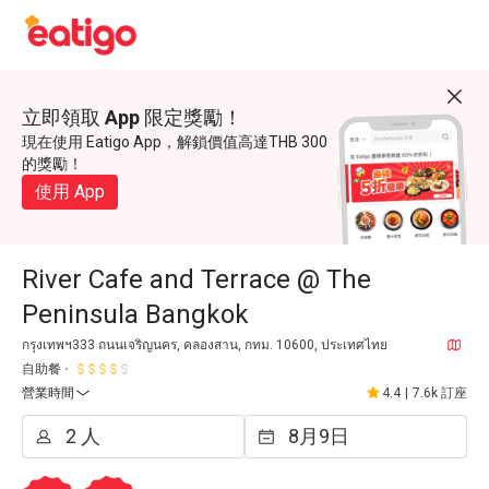
立即領取 App 限定獎勵！
現在使用 Eatigo App，解鎖價值高達THB 300
的獎勵！
使用 App
River Cafe and Terrace @ The
Peninsula Bangkok
กรุงเทพฯ333 ถนนเจริญนคร, คลองสาน, กทม. 10600, ประเทศไทย
自助餐
營業時間
4.4
|
7.6k 訂座