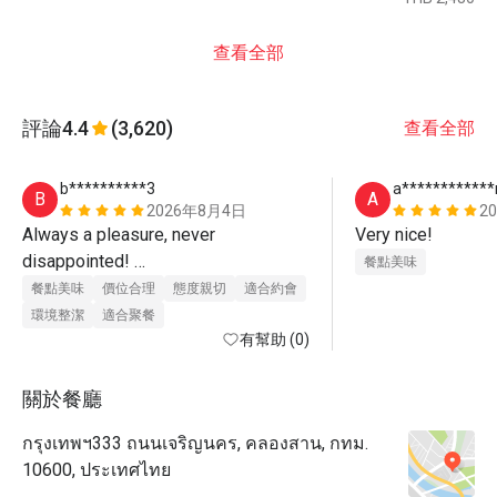
查看全部
評論
4.4
(3,620)
查看全部
b**********3
a***********
B
A
2026年8月4日
2
Always a pleasure, never 
Very nice!
disappointed! 

餐點美味
餐點美味
價位合理
態度親切
適合約會
The by far best buffet in Bangkok
環境整潔
適合聚餐
有幫助 (0)
關於餐廳
กรุงเทพฯ333 ถนนเจริญนคร, คลองสาน, กทม.
10600, ประเทศไทย