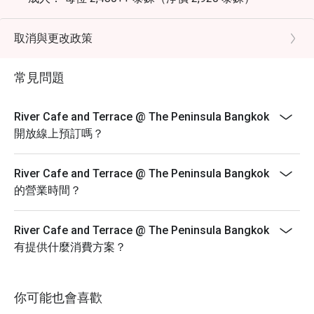
兒童 (6-11 歲)： 每位 1,240++ 泰銖（淨價 1,460 泰
銖）
取消與更改政策
精選亮點：
冰鎮海鮮： 花蟹、青口貝、虎蝦、生蠔、壽司及生魚
常見問題
片。
每日燒烤： 戰斧牛排、大頭蝦、菲力牛排。
River Cafe and Terrace @ The Peninsula Bangkok
現切餐台： 戰斧牛排、煙燻豬肩肉、楓糖醃燻火腿。
開放線上預訂嗎？
每日現做料理： 義式麵食、清蒸魚、泰式檸檬魚。
每日輪換菜色： 威靈頓鮭魚、鹽烤安達曼鱸魚、冷盤與
River Cafe and Terrace @ The Peninsula Bangkok
起司、素食料理及各式甜點、冰淇淋。
的營業時間？
備註：受供應情況及食材輪換影響，部分菜色可能僅於
特定日期供應。自助餐不包含飲用水或其他飲料。
River Cafe and Terrace @ The Peninsula Bangkok
條款與細則
有提供什麼消費方案？
菜單及價格如有變動，恕不另行通知。
所有價格均以泰銖計算，且不含增值稅 (VAT) 及服務
你可能也會喜歡
費，除非特別註明。