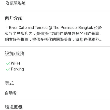
複製地址
商戶介紹
・River Cafe and Terrace @ The Peninsula Bangkok 位於
曼谷半島飯店內，是個提供精緻自助餐體驗的河畔餐廳。
網友好評推薦，提供多樣化的國際美食，讓您在優雅舒適
的環境中享受美食。

・在這裡，您可以品嚐到新鮮的海鮮、精緻的甜點以及各
設施/服務
式各樣的異國料理。尤其以其豐富的海鮮自助餐和精緻的
燒烤料理聞名，絕對能滿足您的味蕾。鄰近 Charoen 
Wi-Fi
Nakhon 路，交通便利。

Parking
・立即透過 Eatigo 預訂 River Cafe and Terrace @ The 
Peninsula Bangkok，即可享受高達 5 折的超值優惠！
菜式
自助餐
環境氣氛