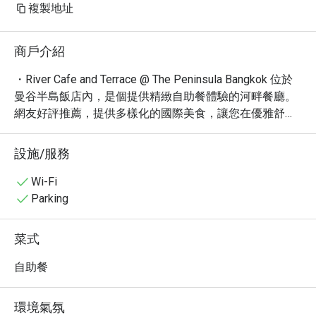
複製地址
商戶介紹
・River Cafe and Terrace @ The Peninsula Bangkok 位於
曼谷半島飯店內，是個提供精緻自助餐體驗的河畔餐廳。
網友好評推薦，提供多樣化的國際美食，讓您在優雅舒適
的環境中享受美食。

・在這裡，您可以品嚐到新鮮的海鮮、精緻的甜點以及各
設施/服務
式各樣的異國料理。尤其以其豐富的海鮮自助餐和精緻的
燒烤料理聞名，絕對能滿足您的味蕾。鄰近 Charoen 
Wi-Fi
Nakhon 路，交通便利。

Parking
・立即透過 Eatigo 預訂 River Cafe and Terrace @ The 
Peninsula Bangkok，即可享受高達 5 折的超值優惠！
菜式
自助餐
環境氣氛