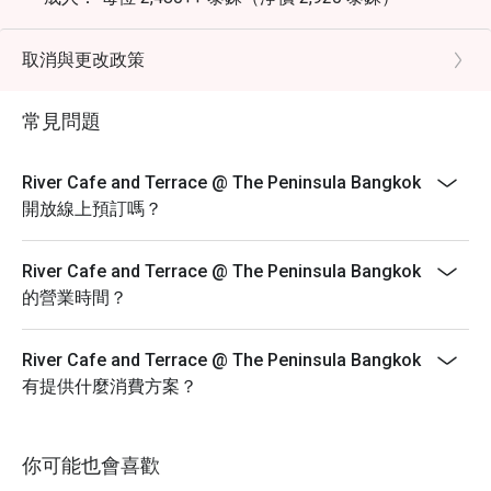
兒童 (6-11 歲)： 每位 1,240++ 泰銖（淨價 1,460 泰
銖）
取消與更改政策
精選亮點：
冰鎮海鮮： 花蟹、青口貝、虎蝦、生蠔、壽司及生魚
常見問題
片。
每日燒烤： 戰斧牛排、大頭蝦、菲力牛排。
River Cafe and Terrace @ The Peninsula Bangkok
現切餐台： 戰斧牛排、煙燻豬肩肉、楓糖醃燻火腿。
開放線上預訂嗎？
每日現做料理： 義式麵食、清蒸魚、泰式檸檬魚。
每日輪換菜色： 威靈頓鮭魚、鹽烤安達曼鱸魚、冷盤與
River Cafe and Terrace @ The Peninsula Bangkok
起司、素食料理及各式甜點、冰淇淋。
的營業時間？
備註：受供應情況及食材輪換影響，部分菜色可能僅於
特定日期供應。自助餐不包含飲用水或其他飲料。
River Cafe and Terrace @ The Peninsula Bangkok
條款與細則
有提供什麼消費方案？
菜單及價格如有變動，恕不另行通知。
所有價格均以泰銖計算，且不含增值稅 (VAT) 及服務
你可能也會喜歡
費，除非特別註明。