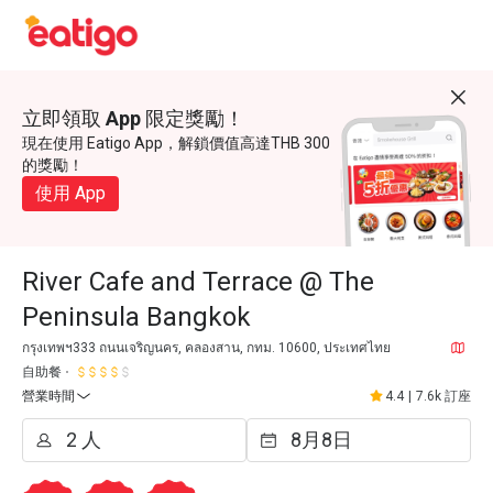
立即領取 App 限定獎勵！
現在使用 Eatigo App，解鎖價值高達THB 300
的獎勵！
使用 App
River Cafe and Terrace @ The
Peninsula Bangkok
กรุงเทพฯ333 ถนนเจริญนคร, คลองสาน, กทม. 10600, ประเทศไทย
自助餐
營業時間
4.4
|
7.6k 訂座