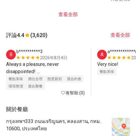
查看全部
評論
4.4
(3,620)
查看全部
b**********3
a***********
B
A
2026年8月4日
2
Always a pleasure, never 
Very nice!
disappointed! 

餐點美味
餐點美味
價位合理
態度親切
適合約會
The by far best buffet in Bangkok
環境整潔
適合聚餐
有幫助 (0)
關於餐廳
กรุงเทพฯ333 ถนนเจริญนคร, คลองสาน, กทม.
10600, ประเทศไทย