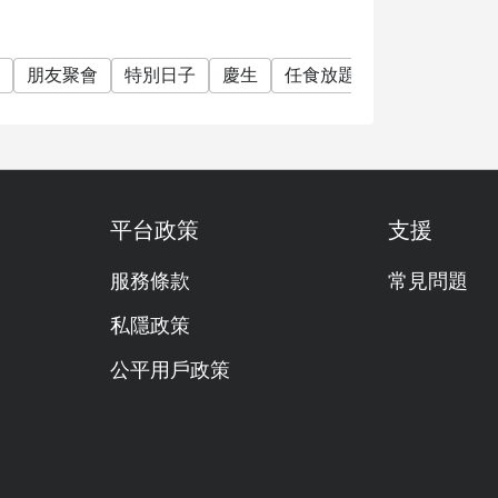
鐘，預訂與折扣將自動失效。
朋友聚會
特別日子
慶生
任食放題
單點
素食友
Eatigo 折扣）。
e) 或飲品。
平台政策
支援
服務條款
常見問題
式及國際美食，提供自助餐與單點菜單。客人可
美全景。
私隱政策
公平用戶政策
長至 11:00 (週六、日及國定假日)