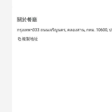
關於餐廳
กรุงเทพฯ333 ถนนเจริญนคร, คลองสาน, กทม. 10600, 
複製地址