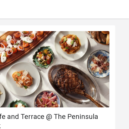
fe and Terrace @ The Peninsula
k