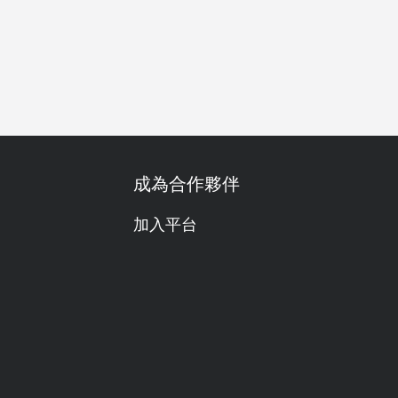
善
無麩質飲食友善
套餐
調酒好正
調酒
海鮮控
成為合作夥伴
加入平台