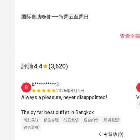
国际自助晚餐——每周五至周日
查看全部
評論
4.4
(3,620)
b**********3
B
2026年8月4日
Always a pleasure, never disappointed! 

V
The by far best buffet in Bangkok
餐點美味
價位合理
態度親切
適合約會
環境整潔
適合聚餐
有幫助 (0)