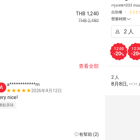
กรุงเทพฯ333 ถนน
自助餐
THB 1,240
營業時間
THB 2,480
12:00
12:3
-20
-20
%
查看全部
2 人
8月8日
,
--:--
a************m
j*******
A
J
2026年4月12日
ery nice!
Nice
餐點美味
態度親切
環
有幫助 (2)