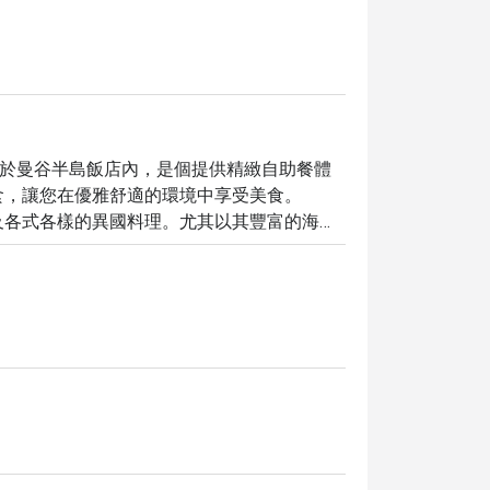
la Bangkok 位於曼谷半島飯店內，是個提供精緻自助餐體
，讓您在優雅舒適的環境中享受美食。

及各式各樣的異國料理。尤其以其豐富的海鮮
aroen Nakhon 路，交通便利。

The Peninsula Bangkok，即可享受高達 5 折的超