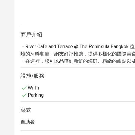
商戶介紹
・River Cafe and Terrace @ The Peninsu
驗的河畔餐廳。網友好評推薦，提供多樣化的國際美食
・在這裡，您可以品嚐到新鮮的海鮮、精緻的甜點以
自助餐和精緻的燒烤料理聞名，絕對能滿足您的味蕾。鄰近 Ch
・立即透過 Eatigo 預訂 River Cafe and Terrace @ 
設施/服務
值優惠！
Wi-Fi
Parking
菜式
自助餐