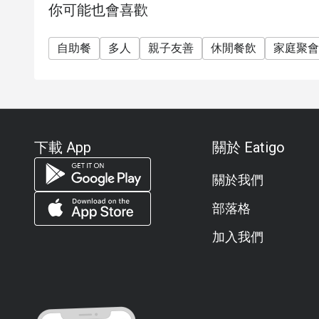
你可能也會喜歡
請準時出席： 若早到或晚到超過預訂時間 15 分
停車優惠： 提供最高 4 小時免費停車。
自助餐
兒童政策：
多人
親子友善
休閒餐飲
家庭聚會
0-5 歲：免費。
6-11 歲：價格為 1,240++ 泰銖（此兒童價格不適用 
12 歲及以上：按成人標準收費。
折扣僅適用於自助餐，不適用於單點菜單 (A la cart
下載 App
關於 Eatigo
常見問題 (FAQ)
Q1: River Cafe and Terrace 是一家什麼樣的餐廳？
關於我們
A1: 它是曼谷半島酒店招牌的河畔餐廳，供應泰
選擇室內用餐或在河畔露台用餐，欣賞湄南河的絕
部落格
Q2: 營業時間為何？
加入我們
A2:
🍳 早餐自助餐： 06:00 – 10:30 (週一至五) / 延
🍽️ 全天餐飲： 11:30 – 23:00
🍤 自助晚餐： 18:00 – 22:00 (最後點餐時間 21:30)