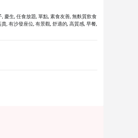
, 慶生, 任食放題, 單點, 素食友善, 無麩質飲食
高貴, 有沙發座位, 有景觀, 舒適的, 高質感, 早餐,