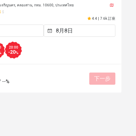
เจริญนคร, คลองสาน, กทม. 10600, ประเทศไทย
4.4
|
7.6k 訂座
0
20:00
-20
%
%
下一步
/
--%
****5
S***n
S
2026年4月3日
2026年2
romantic night stunning 
service 
境整潔
餐點美味
態度親切
有幫助 (0)