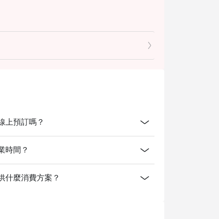
 泰銖）
魚片。
。
冷盤與起司、素食料理及各式甜點、冰淇淋。
kok開放線上預訂嗎？
僅於特定日期供應。自助餐不包含飲用水或其
k的營業時間？
gkok有提供什麼消費方案？
服務費，除非特別註明。
。