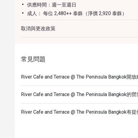
供應時間：週一至週日
成人： 每位 2,480++ 泰銖（淨價 2,920 泰銖）
兒童 (6-11 歲)： 每位 1,240++ 泰銖（淨價 1,460
取消與更改政策
精選亮點：
冰鎮海鮮： 花蟹、青口貝、虎蝦、生蠔、壽司及生
每日燒烤： 戰斧牛排、大頭蝦、菲力牛排。
現切餐台： 戰斧牛排、煙燻豬肩肉、楓糖醃燻火腿
常見問題
每日現做料理： 義式麵食、清蒸魚、泰式檸檬魚。
每日輪換菜色： 威靈頓鮭魚、鹽烤安達曼鱸魚、
River Cafe and Terrace @ The Peninsula Bang
備註：受供應情況及食材輪換影響，部分菜色可能
他飲料。
River Cafe and Terrace @ The Peninsula Bangko
條款與細則
菜單及價格如有變動，恕不另行通知。
River Cafe and Terrace @ The Peninsula Ban
所有價格均以泰銖計算，且不含增值稅 (VAT) 及
折扣不適用於政府稅費及服務費。
恕無法預先保證座位安排，需視現場供應情況而定