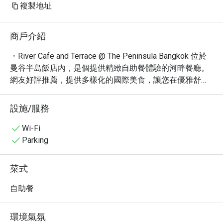
複製地址
商戶介紹
・River Cafe and Terrace @ The Peninsula Bangkok 位於
曼谷半島飯店內，是個提供精緻自助餐體驗的河畔餐廳。
網友好評推薦，提供多樣化的國際美食，讓您在優雅舒適
的環境中享受美食。

・在這裡，您可以品嚐到新鮮的海鮮、精緻的甜點以及各
設施/服務
式各樣的異國料理。尤其以其豐富的海鮮自助餐和精緻的
燒烤料理聞名，絕對能滿足您的味蕾。鄰近 Charoen 
Wi-Fi
Nakhon 路，交通便利。

Parking
・立即透過 Eatigo 預訂 River Cafe and Terrace @ The 
Peninsula Bangkok，即可享受高達 5 折的超值優惠！
菜式
自助餐
環境氣氛