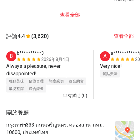
查看全部
評論
4.4
(3,620)
查看全部
b**********3
a***********
B
A
2026年8月4日
2
Always a pleasure, never 
Very nice!
disappointed! 

餐點美味
餐點美味
價位合理
態度親切
適合約會
The by far best buffet in Bangkok
環境整潔
適合聚餐
有幫助 (0)
關於餐廳
กรุงเทพฯ333 ถนนเจริญนคร, คลองสาน, กทม.
10600, ประเทศไทย