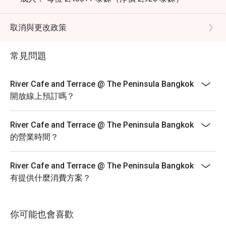
兒童 (6-11 歲)： 每位 1,240++ 泰銖（淨價 1,460 泰
銖）
取消與更改政策
精選亮點：
冰鎮海鮮： 花蟹、青口貝、虎蝦、生蠔、壽司及生魚
常見問題
片。
每日燒烤： 戰斧牛排、大頭蝦、菲力牛排。
River Cafe and Terrace @ The Peninsula Bangkok
現切餐台： 戰斧牛排、煙燻豬肩肉、楓糖醃燻火腿。
開放線上預訂嗎？
每日現做料理： 義式麵食、清蒸魚、泰式檸檬魚。
每日輪換菜色： 威靈頓鮭魚、鹽烤安達曼鱸魚、冷盤與
River Cafe and Terrace @ The Peninsula Bangkok
起司、素食料理及各式甜點、冰淇淋。
的營業時間？
備註：受供應情況及食材輪換影響，部分菜色可能僅於
特定日期供應。自助餐不包含飲用水或其他飲料。
River Cafe and Terrace @ The Peninsula Bangkok
條款與細則
有提供什麼消費方案？
菜單及價格如有變動，恕不另行通知。
所有價格均以泰銖計算，且不含增值稅 (VAT) 及服務
你可能也會喜歡
費，除非特別註明。