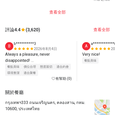
查看全部
評論
4.4
(3,620)
查看全部
b**********3
a***********
B
A
2026年8月4日
2
Always a pleasure, never 
Very nice!
disappointed! 

餐點美味
餐點美味
價位合理
態度親切
適合約會
The by far best buffet in Bangkok
環境整潔
適合聚餐
有幫助 (0)
關於餐廳
กรุงเทพฯ333 ถนนเจริญนคร, คลองสาน, กทม.
10600, ประเทศไทย