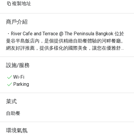
複製地址
商戶介紹
・River Cafe and Terrace @ The Peninsula Bangkok 位於
曼谷半島飯店內，是個提供精緻自助餐體驗的河畔餐廳。
網友好評推薦，提供多樣化的國際美食，讓您在優雅舒適
的環境中享受美食。

・在這裡，您可以品嚐到新鮮的海鮮、精緻的甜點以及各
設施/服務
式各樣的異國料理。尤其以其豐富的海鮮自助餐和精緻的
燒烤料理聞名，絕對能滿足您的味蕾。鄰近 Charoen 
Wi-Fi
Nakhon 路，交通便利。

Parking
・立即透過 Eatigo 預訂 River Cafe and Terrace @ The 
Peninsula Bangkok，即可享受高達 5 折的超值優惠！
菜式
自助餐
環境氣氛