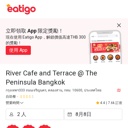
立即領取 App 限定獎勵！
現在使用 Eatigo App，解鎖價值高達THB 300
的獎勵！
使用 App
River Cafe and Terrace @ The
Peninsula Bangkok
กรุงเทพฯ333 ถนนเจริญนคร, คลองสาน, กทม. 10600, ประเทศไทย
自助餐
營業時間
4.4
|
7.6k 訂座