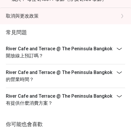
兒童 (6-11 歲)： 每位 1,240++ 泰銖（淨價 1,460 泰
銖）
取消與更改政策
精選亮點：
冰鎮海鮮： 花蟹、青口貝、虎蝦、生蠔、壽司及生魚
常見問題
片。
每日燒烤： 戰斧牛排、大頭蝦、菲力牛排。
River Cafe and Terrace @ The Peninsula Bangkok
現切餐台： 戰斧牛排、煙燻豬肩肉、楓糖醃燻火腿。
開放線上預訂嗎？
每日現做料理： 義式麵食、清蒸魚、泰式檸檬魚。
每日輪換菜色： 威靈頓鮭魚、鹽烤安達曼鱸魚、冷盤與
River Cafe and Terrace @ The Peninsula Bangkok
起司、素食料理及各式甜點、冰淇淋。
的營業時間？
備註：受供應情況及食材輪換影響，部分菜色可能僅於
特定日期供應。自助餐不包含飲用水或其他飲料。
River Cafe and Terrace @ The Peninsula Bangkok
條款與細則
有提供什麼消費方案？
菜單及價格如有變動，恕不另行通知。
所有價格均以泰銖計算，且不含增值稅 (VAT) 及服務
你可能也會喜歡
費，除非特別註明。