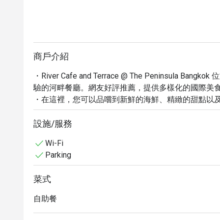
商戶介紹
・River Cafe and Terrace @ The Peninsu
驗的河畔餐廳。網友好評推薦，提供多樣化的國際美食
・在這裡，您可以品嚐到新鮮的海鮮、精緻的甜點以
自助餐和精緻的燒烤料理聞名，絕對能滿足您的味蕾。鄰近 Ch
・立即透過 Eatigo 預訂 River Cafe and Terrace @ 
設施/服務
值優惠！
Wi-Fi
Parking
菜式
自助餐