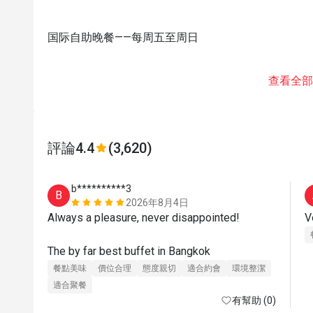
国际自助晚餐——每周五至周日
查看全部
評論
4.4
(3,620)
b**********3
B
2026年8月4日
Always a pleasure, never disappointed! 

V
The by far best buffet in Bangkok
餐點美味
價位合理
態度親切
適合約會
環境整潔
適合聚餐
有幫助 (0)