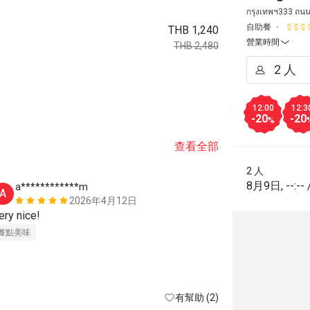
กรุงเทพฯ333 ถนน
自助餐
THB 1,240
營業時間
THB 2,480
12:00
12:3
-20
-20
%
查看全部
2 人
8月9日
,
--:--
a************m
j*******
A
J
2026年4月12日
ery nice!
Nice
餐點美味
態度親切
環
有幫助 (2)