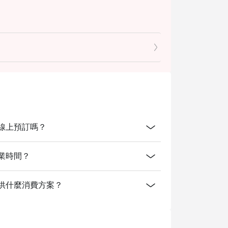
 泰銖）
魚片。
。
冷盤與起司、素食料理及各式甜點、冰淇淋。
kok開放線上預訂嗎？
僅於特定日期供應。自助餐不包含飲用水或其
k的營業時間？
gkok有提供什麼消費方案？
服務費，除非特別註明。
。