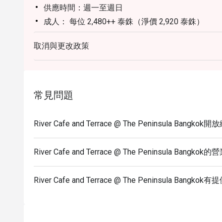
供應時間：週一至週日
成人： 每位 2,480++ 泰銖（淨價 2,920 泰銖）
兒童 (6-11 歲)： 每位 1,240++ 泰銖（淨價 1,460
取消與更改政策
精選亮點：
冰鎮海鮮： 花蟹、青口貝、虎蝦、生蠔、壽司及生
每日燒烤： 戰斧牛排、大頭蝦、菲力牛排。
現切餐台： 戰斧牛排、煙燻豬肩肉、楓糖醃燻火腿
常見問題
每日現做料理： 義式麵食、清蒸魚、泰式檸檬魚。
每日輪換菜色： 威靈頓鮭魚、鹽烤安達曼鱸魚、
River Cafe and Terrace @ The Peninsula Bang
備註：受供應情況及食材輪換影響，部分菜色可能
他飲料。
River Cafe and Terrace @ The Peninsula Bangko
條款與細則
菜單及價格如有變動，恕不另行通知。
River Cafe and Terrace @ The Peninsula Ban
所有價格均以泰銖計算，且不含增值稅 (VAT) 及
折扣不適用於政府稅費及服務費。
恕無法預先保證座位安排，需視現場供應情況而定