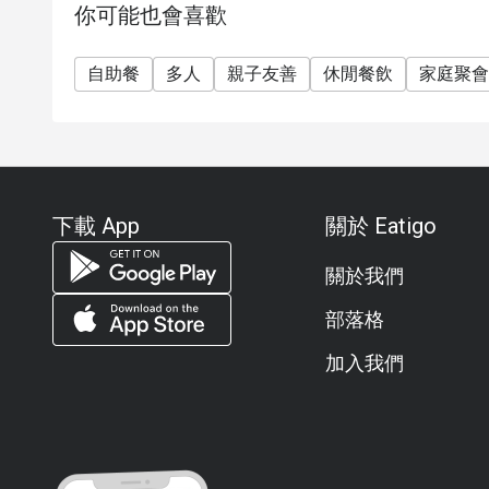
你可能也會喜歡
請準時出席： 若早到或晚到超過預訂時間 15 分
停車優惠： 提供最高 4 小時免費停車。
自助餐
兒童政策：
多人
親子友善
休閒餐飲
家庭聚會
0-5 歲：免費。
6-11 歲：價格為 1,240++ 泰銖（此兒童價格不適用 
12 歲及以上：按成人標準收費。
折扣僅適用於自助餐，不適用於單點菜單 (A la cart
下載 App
關於 Eatigo
常見問題 (FAQ)
Q1: River Cafe and Terrace 是一家什麼樣的餐廳？
關於我們
A1: 它是曼谷半島酒店招牌的河畔餐廳，供應泰
選擇室內用餐或在河畔露台用餐，欣賞湄南河的絕
部落格
Q2: 營業時間為何？
加入我們
A2:
🍳 早餐自助餐： 06:00 – 10:30 (週一至五) / 延
🍽️ 全天餐飲： 11:30 – 23:00
🍤 自助晚餐： 18:00 – 22:00 (最後點餐時間 21:30)