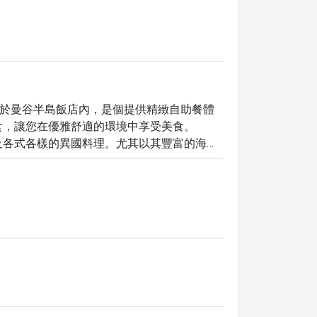
la Bangkok 位於曼谷半島飯店內，是個提供精緻自助餐體
，讓您在優雅舒適的環境中享受美食。

及各式各樣的異國料理。尤其以其豐富的海鮮
aroen Nakhon 路，交通便利。

The Peninsula Bangkok，即可享受高達 5 折的超