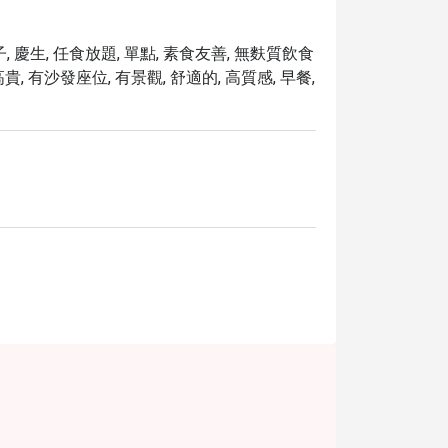
, 慶生, 任食放題, 單點, 素食友善, 無麩質飲食
高貴, 有沙發座位, 有景觀, 舒適的, 高質感, 早餐,