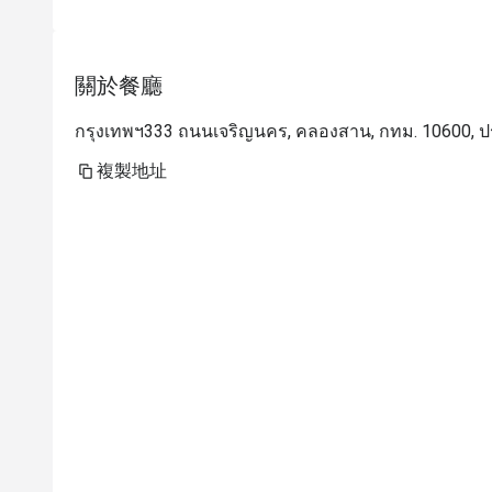
關於餐廳
กรุงเทพฯ333 ถนนเจริญนคร, คลองสาน, กทม. 10600, 
複製地址