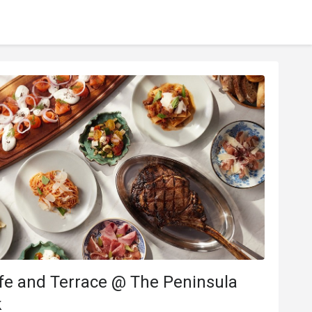
fe and Terrace @ The Peninsula
k