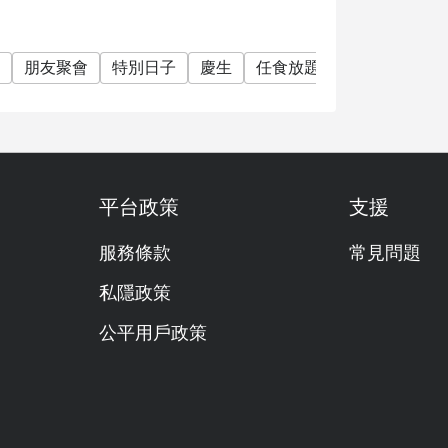
鐘，預訂與折扣將自動失效。
朋友聚會
特別日子
慶生
任食放題
單點
素食友
Eatigo 折扣）。
e) 或飲品。
平台政策
支援
服務條款
常見問題
式及國際美食，提供自助餐與單點菜單。客人可
美全景。
私隱政策
公平用戶政策
長至 11:00 (週六、日及國定假日)