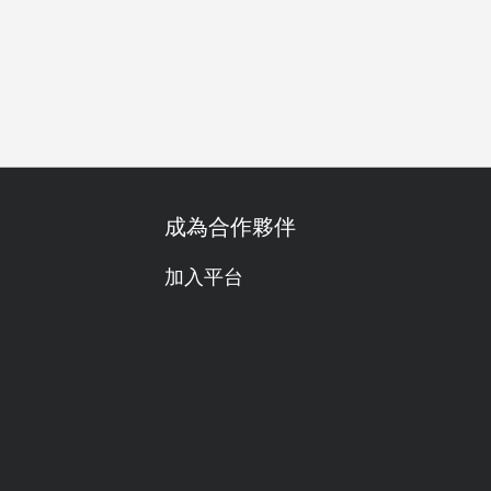
善
無麩質飲食友善
套餐
調酒好正
調酒
海鮮控
成為合作夥伴
加入平台