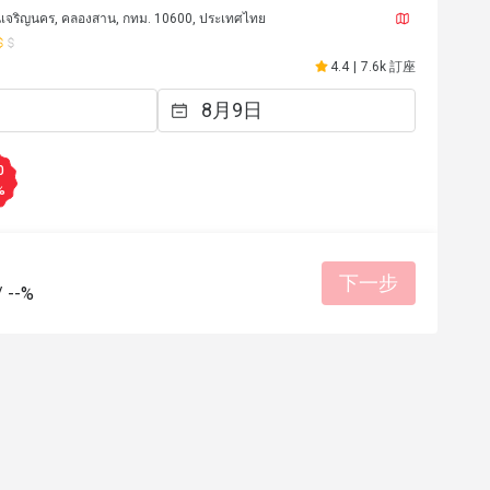
เจริญนคร, คลองสาน, กทม. 10600, ประเทศไทย
4.4
|
7.6k 訂座
0
%
下一步
/
--%
****5
S***n
S
2026年4月3日
2026年2
romantic night stunning 
service 
境整潔
餐點美味
態度親切
有幫助 (0)