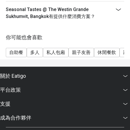
海鮮燒烤晚餐（週五及週六）：1550++
週日家庭早午餐：1550++
Seasonal Tastes @ The Westin Grande
Sukhumvit, Bangkok有提供什麼消費方案？
早餐價格：850++
兒童價格：
0-5歲：免費
你可能也會喜歡
6-12歲：成人價格五折
13歲及以上按成人收費
自助餐
多人
私人包廂
親子友善
休閒餐飲
家
重要提示：Eatigo折扣不可與兒童價格同時使用。
重要提示：所有價格均以泰銖計算，不包括增值稅和服
務費。
關於 Eatigo
此政策適用於所有自助餐，但不適用於單點菜式。
Eatigo折扣不可與其他優惠或促銷活動同時使用。折扣
平台政策
不適用於服務費和增值稅。
菜單和價格如有更改，恕不另行通知。
支援
成為合作夥伴