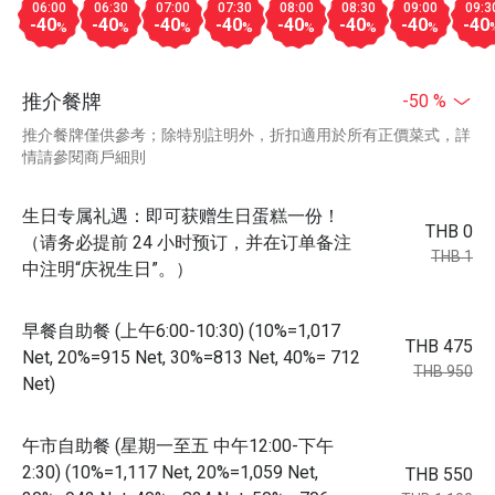
06:00
06:30
07:00
07:30
08:00
08:30
09:00
09:3
-40
-40
-40
-40
-40
-40
-40
-40
%
%
%
%
%
%
%
推介餐牌
-50 %
推介餐牌僅供參考；除特別註明外，折扣適用於所有正價菜式，詳
情請參閱商戶細則
生日专属礼遇：即可获赠生日蛋糕一份！
THB 0
（请务必提前 24 小时预订，并在订单备注
THB 1
中注明“庆祝生日”。）
早餐自助餐 (上午6:00-10:30) (10%=1,017
THB 475
Net, 20%=915 Net, 30%=813 Net, 40%= 712
THB 950
Net)
午市自助餐 (星期一至五 中午12:00-下午
2:30) (10%=1,117 Net, 20%=1,059 Net,
THB 550