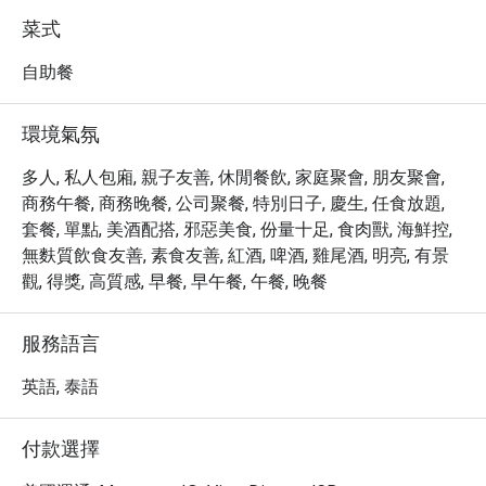
on how I was enjoying the food, and 
有。必嚐的包括新鮮的生蠔、烤羊排和精緻的甜點。這裡
菜式
even took a moment to thank me for 
也提供豐富的飲品選擇，包括咖啡、葡萄酒和雞尾酒，滿
dining with them. It felt sincere, not 
足不同口味的需求。

自助餐
scripted — a small detail that made a 
・立即透過 Eatigo 預訂 Seasonal Tastes @ The Westin 
significant difference.

Grande Sukhumvit, Bangkok，即可享受最高 5 折的超值優
環境氣氛
On to the food: the carving station 
惠，體驗頂級的自助餐饗宴！
rotates its offerings, so I missed out 
多人, 私人包廂, 親子友善, 休閒餐飲, 家庭聚會, 朋友聚會,
on roast beef this visit. The baked 
商務午餐, 商務晚餐, 公司聚餐, 特別日子, 慶生, 任食放題,
salmon more than made up for it — 
套餐, 單點, 美酒配搭, 邪惡美食, 份量十足, 食肉獸, 海鮮控,
moist, well-seasoned, and genuinely 
無麩質飲食友善, 素食友善, 紅酒, 啤酒, 雞尾酒, 明亮, 有景
flavorful. I also worked my way 
觀, 得獎, 高質感, 早餐, 早午餐, 午餐, 晚餐
through quite a bit of the spread: the 
Chicken Cobb salad was fresh and 
satisfying, and the smoked salmon 
服務語言
salad was a highlight. The salmon 
英語, 泰語
sushi deserves a mention — the rice 
was noticeably better than what 
you'd find at most buffets or those 
付款選擇
sushi counters tucked next to a 