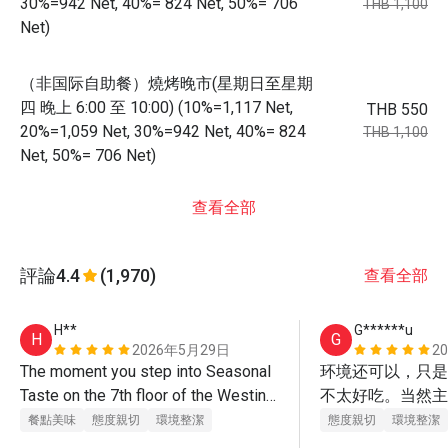
30%=942 Net, 40%= 824 Net, 50%= 706
THB 1,100
Net)
（非国际自助餐）燒烤晚市(星期日至星期
四 晚上 6:00 至 10:00) (10%=1,117 Net,
THB 550
20%=1,059 Net, 30%=942 Net, 40%= 824
THB 1,100
Net, 50%= 706 Net)
查看全部
評論
4.4
(1,970)
查看全部
H**
G******u
H
G
2026年5月29日
2
The moment you step into Seasonal 
环境还可以，只是
Taste on the 7th floor of the Westin 
不太好吃。当然主
Grande Sukhumvit, the first thing that 
价格便宜吧。
餐點美味
態度親切
環境整潔
態度親切
環境整潔
strikes you is the sheer grandeur of 