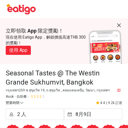
立即領取 App 限定獎勵！
現在使用 Eatigo App，解鎖價值高達THB 300
的獎勵！
使用 App
Seasonal Tastes @ The Westin
Grande Sukhumvit, Bangkok
กรุงเทพฯ259 ซ.สุขุมวิท 19, ถ.สุขุมวิท , คลองเตยเหนือ, วัฒนา, กรุงเทพฯ
Asok
自助餐
營業時間
4.4
|
9.2k 訂座