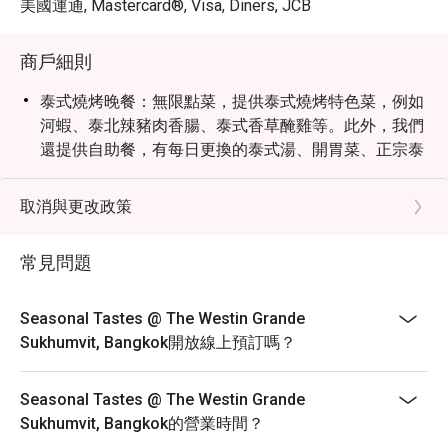
美國運通, Mastercard®, Visa, Diners, JCB
Korean BBQ place. It's not omakase 
quality, nor should you expect it to 
be, but it's a cut above the buffets 
商戶細則
that merely claim to have sushi. The 
泰式燒烤晚餐：無限點菜，提供泰式燒烤特色菜，例如
fish itself was fresh and genuinely 
河蝦、泰北辣豬肉香腸、泰式香草醃雞等。此外，我們
good. A pleasant surprise was the 
還提供自助餐，有每日更換的泰式湯、開胃菜、正宗泰
whole wheat muffin — excellent, and 
式沙拉、當地甜點和泰式草本茶，為客人帶來完整的泰
not something I'd typically single out.

式晚餐體驗。
For anyone visiting Bangkok and 
取消與更改政策
自助餐時段：
looking for a buffet experience that 
combines a stunning dining room 
早餐 6:00 - 10:30
常見問題
with food that delivers and service 
午餐 12:00 - 14:30
that genuinely impresses, Seasonal 
晚餐 18:00 - 22:00
Seasonal Tastes @ The Westin Grande
早午餐：12:00 - 15:00
Sukhumvit, Bangkok開放線上預訂嗎？
自助餐價格：
泰式燒烤晚餐（無限點菜）：850++
Seasonal Tastes @ The Westin Grande
國際午餐自助餐：1,350++
Sukhumvit, Bangkok的營業時間？