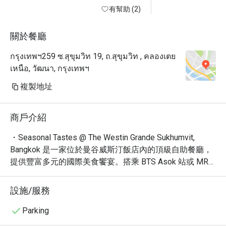
the space. The soaring ceiling — 
有幫助 (2)
easily 30 meters or more — creates 
an airy, almost cathedral-like 
關於餐廳
atmosphere that immediately sets 
กรุงเทพฯ259 ซ.สุขุมวิท 19, ถ.สุขุมวิท , คลองเตย
this restaurant apart from your 
เหนือ, วัฒนา, กรุงเทพฯ
typical hotel buffet. The elegantly 
curved buffet countertops add a 
複製地址
sophisticated, flowing aesthetic that 
complements the room beautifully.

商戶介紹
But what truly made this experience 
memorable wasn't the impressive 
・Seasonal Tastes @ The Westin Grande Sukhumvit, 
architecture — it was the staff. The 
Bangkok 是一家位於曼谷威斯汀飯店內的頂級自助餐廳，
level of attention and care here is 
提供豐富多元的國際美食饗宴。搭乘 BTS Asok 站或 MRT 
something I genuinely haven't 
Sukhumvit 站即可輕鬆抵達。餐廳以其舒適潮流的氛圍、
encountered at other buffets in 
精緻的餐點和熱情的服務而聞名，在眾多網友票選中，被
設施/服務
Bangkok. Team members regularly 
評為曼谷最受歡迎的自助餐廳之一。

came by to ask whether I'd like a 
・Seasonal Tastes 的自助餐提供多樣化的選擇，從新鮮
Parking
refill or a different drink, checked in 
的海鮮、精選的肉類到各式各樣的亞洲和西式料理應有盡