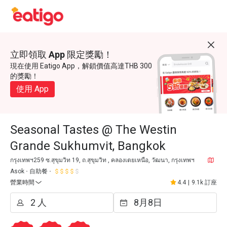
立即領取 App 限定獎勵！
現在使用 Eatigo App，解鎖價值高達THB 300
的獎勵！
使用 App
Seasonal Tastes @ The Westin
Grande Sukhumvit, Bangkok
กรุงเทพฯ259 ซ.สุขุมวิท 19, ถ.สุขุมวิท , คลองเตยเหนือ, วัฒนา, กรุงเทพฯ
Asok
自助餐
營業時間
4.4
|
9.1k 訂座