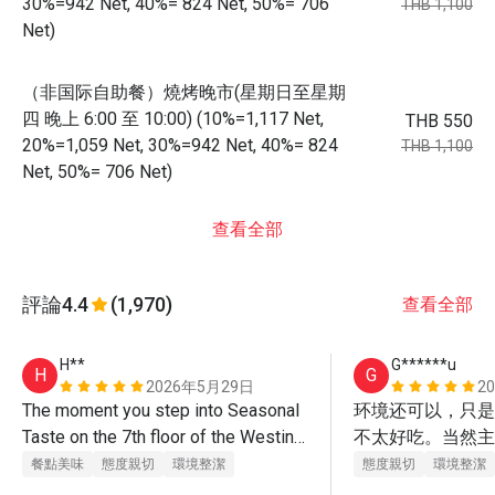
30%=942 Net, 40%= 824 Net, 50%= 706
THB 1,100
Net)
（非国际自助餐）燒烤晚市(星期日至星期
四 晚上 6:00 至 10:00) (10%=1,117 Net,
THB 550
20%=1,059 Net, 30%=942 Net, 40%= 824
THB 1,100
Net, 50%= 706 Net)
查看全部
評論
4.4
(1,970)
查看全部
H**
G******u
H
G
2026年5月29日
2
The moment you step into Seasonal 
环境还可以，只是
Taste on the 7th floor of the Westin 
不太好吃。当然主
Grande Sukhumvit, the first thing that 
价格便宜吧。
餐點美味
態度親切
環境整潔
態度親切
環境整潔
strikes you is the sheer grandeur of 