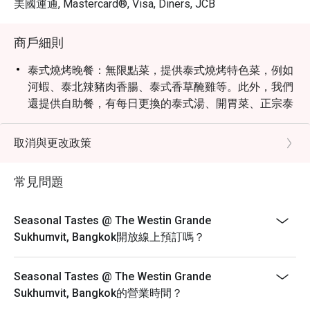
美國運通, Mastercard®, Visa, Diners, JCB
Korean BBQ place. It's not omakase 
quality, nor should you expect it to 
be, but it's a cut above the buffets 
商戶細則
that merely claim to have sushi. The 
泰式燒烤晚餐：無限點菜，提供泰式燒烤特色菜，例如
fish itself was fresh and genuinely 
河蝦、泰北辣豬肉香腸、泰式香草醃雞等。此外，我們
good. A pleasant surprise was the 
還提供自助餐，有每日更換的泰式湯、開胃菜、正宗泰
whole wheat muffin — excellent, and 
式沙拉、當地甜點和泰式草本茶，為客人帶來完整的泰
not something I'd typically single out.

式晚餐體驗。
For anyone visiting Bangkok and 
取消與更改政策
自助餐時段：
looking for a buffet experience that 
combines a stunning dining room 
早餐 6:00 - 10:30
常見問題
with food that delivers and service 
午餐 12:00 - 14:30
that genuinely impresses, Seasonal 
晚餐 18:00 - 22:00
Seasonal Tastes @ The Westin Grande
早午餐：12:00 - 15:00
Sukhumvit, Bangkok開放線上預訂嗎？
自助餐價格：
泰式燒烤晚餐（無限點菜）：850++
Seasonal Tastes @ The Westin Grande
國際午餐自助餐：1,350++
Sukhumvit, Bangkok的營業時間？