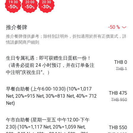
19:30
20:00
20:30
-50
-50
-30
%
%
%
推介餐牌
-50 %
推介餐牌僅供參考；除特別註明外，折扣適用於所有正價菜式，詳
情請參閱商戶細則
生日专属礼遇：即可获赠生日蛋糕一份！
THB 0
（请务必提前 24 小时预订，并在订单备注
THB 1
中注明“庆祝生日”。）
早餐自助餐 (上午6:00-10:30) (10%=1,017
THB 475
Net, 20%=915 Net, 30%=813 Net, 40%= 712
THB 950
Net)
午市自助餐 (星期一至五 中午12:00-下午
2:30) (10%=1,117 Net, 20%=1,059 Net,
THB 550