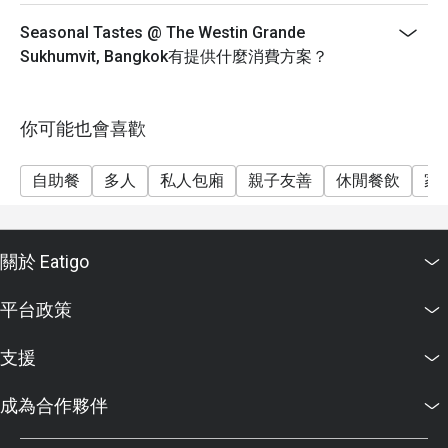
海鮮燒烤晚餐（週五及週六）：1550++
週日家庭早午餐：1550++
Seasonal Tastes @ The Westin Grande
Sukhumvit, Bangkok有提供什麼消費方案？
早餐價格：850++
兒童價格：
0-5歲：免費
你可能也會喜歡
6-12歲：成人價格五折
13歲及以上按成人收費
自助餐
多人
私人包廂
親子友善
休閒餐飲
家
重要提示：Eatigo折扣不可與兒童價格同時使用。
重要提示：所有價格均以泰銖計算，不包括增值稅和服
務費。
關於 Eatigo
此政策適用於所有自助餐，但不適用於單點菜式。
Eatigo折扣不可與其他優惠或促銷活動同時使用。折扣
平台政策
不適用於服務費和增值稅。
菜單和價格如有更改，恕不另行通知。
支援
成為合作夥伴