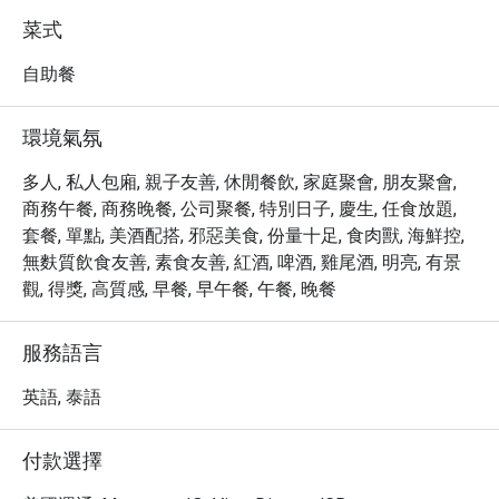
on how I was enjoying the food, and 
有。必嚐的包括新鮮的生蠔、烤羊排和精緻的甜點。這裡
菜式
even took a moment to thank me for 
也提供豐富的飲品選擇，包括咖啡、葡萄酒和雞尾酒，滿
dining with them. It felt sincere, not 
足不同口味的需求。

自助餐
scripted — a small detail that made a 
・立即透過 Eatigo 預訂 Seasonal Tastes @ The Westin 
significant difference.

Grande Sukhumvit, Bangkok，即可享受最高 5 折的超值優
環境氣氛
On to the food: the carving station 
惠，體驗頂級的自助餐饗宴！
rotates its offerings, so I missed out 
多人, 私人包廂, 親子友善, 休閒餐飲, 家庭聚會, 朋友聚會,
on roast beef this visit. The baked 
商務午餐, 商務晚餐, 公司聚餐, 特別日子, 慶生, 任食放題,
salmon more than made up for it — 
套餐, 單點, 美酒配搭, 邪惡美食, 份量十足, 食肉獸, 海鮮控,
moist, well-seasoned, and genuinely 
無麩質飲食友善, 素食友善, 紅酒, 啤酒, 雞尾酒, 明亮, 有景
flavorful. I also worked my way 
觀, 得獎, 高質感, 早餐, 早午餐, 午餐, 晚餐
through quite a bit of the spread: the 
Chicken Cobb salad was fresh and 
satisfying, and the smoked salmon 
服務語言
salad was a highlight. The salmon 
英語, 泰語
sushi deserves a mention — the rice 
was noticeably better than what 
you'd find at most buffets or those 
付款選擇
sushi counters tucked next to a 