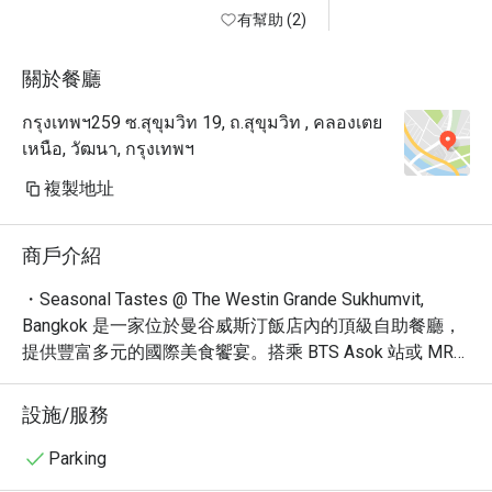
the space. The soaring ceiling — 
有幫助 (2)
easily 30 meters or more — creates 
an airy, almost cathedral-like 
關於餐廳
atmosphere that immediately sets 
กรุงเทพฯ259 ซ.สุขุมวิท 19, ถ.สุขุมวิท , คลองเตย
this restaurant apart from your 
เหนือ, วัฒนา, กรุงเทพฯ
typical hotel buffet. The elegantly 
curved buffet countertops add a 
複製地址
sophisticated, flowing aesthetic that 
complements the room beautifully.

商戶介紹
But what truly made this experience 
memorable wasn't the impressive 
・Seasonal Tastes @ The Westin Grande Sukhumvit, 
architecture — it was the staff. The 
Bangkok 是一家位於曼谷威斯汀飯店內的頂級自助餐廳，
level of attention and care here is 
提供豐富多元的國際美食饗宴。搭乘 BTS Asok 站或 MRT 
something I genuinely haven't 
Sukhumvit 站即可輕鬆抵達。餐廳以其舒適潮流的氛圍、
encountered at other buffets in 
精緻的餐點和熱情的服務而聞名，在眾多網友票選中，被
設施/服務
Bangkok. Team members regularly 
評為曼谷最受歡迎的自助餐廳之一。

came by to ask whether I'd like a 
・Seasonal Tastes 的自助餐提供多樣化的選擇，從新鮮
Parking
refill or a different drink, checked in 
的海鮮、精選的肉類到各式各樣的亞洲和西式料理應有盡