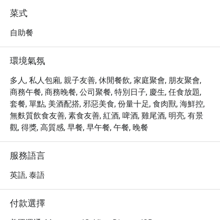
on how I was enjoying the food, and 
有。必嚐的包括新鮮的生蠔、烤羊排和精緻的甜點。這裡
菜式
even took a moment to thank me for 
也提供豐富的飲品選擇，包括咖啡、葡萄酒和雞尾酒，滿
dining with them. It felt sincere, not 
足不同口味的需求。

自助餐
scripted — a small detail that made a 
・立即透過 Eatigo 預訂 Seasonal Tastes @ The Westin 
significant difference.

Grande Sukhumvit, Bangkok，即可享受最高 5 折的超值優
環境氣氛
On to the food: the carving station 
惠，體驗頂級的自助餐饗宴！
rotates its offerings, so I missed out 
多人, 私人包廂, 親子友善, 休閒餐飲, 家庭聚會, 朋友聚會,
on roast beef this visit. The baked 
商務午餐, 商務晚餐, 公司聚餐, 特別日子, 慶生, 任食放題,
salmon more than made up for it — 
套餐, 單點, 美酒配搭, 邪惡美食, 份量十足, 食肉獸, 海鮮控,
moist, well-seasoned, and genuinely 
無麩質飲食友善, 素食友善, 紅酒, 啤酒, 雞尾酒, 明亮, 有景
flavorful. I also worked my way 
觀, 得獎, 高質感, 早餐, 早午餐, 午餐, 晚餐
through quite a bit of the spread: the 
Chicken Cobb salad was fresh and 
satisfying, and the smoked salmon 
服務語言
salad was a highlight. The salmon 
英語, 泰語
sushi deserves a mention — the rice 
was noticeably better than what 
you'd find at most buffets or those 
付款選擇
sushi counters tucked next to a 