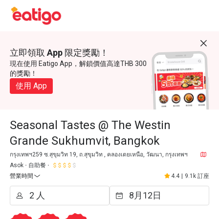
立即領取 App 限定獎勵！
現在使用 Eatigo App，解鎖價值高達THB 300
的獎勵！
使用 App
Seasonal Tastes @ The Westin
Grande Sukhumvit, Bangkok
กรุงเทพฯ259 ซ.สุขุมวิท 19, ถ.สุขุมวิท , คลองเตยเหนือ, วัฒนา, กรุงเทพฯ
Asok
自助餐
營業時間
4.4
|
9.1k 訂座