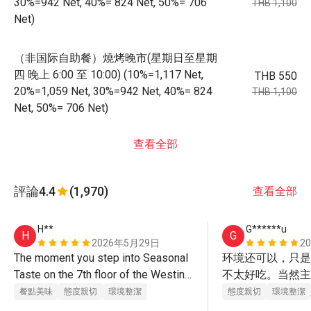
30%=942 Net, 40%= 824 Net, 50%= 706
THB 1,100
Net)
（非国际自助餐）燒烤晚市(星期日至星期
四 晚上 6:00 至 10:00) (10%=1,117 Net,
THB 550
20%=1,059 Net, 30%=942 Net, 40%= 824
THB 1,100
Net, 50%= 706 Net)
查看全部
評論
4.4
(1,970)
查看全部
H**
G******u
H
G
2026年5月29日
2
The moment you step into Seasonal 
环境还可以，只是
Taste on the 7th floor of the Westin 
不太好吃。当然主
Grande Sukhumvit, the first thing that 
价格便宜吧。
餐點美味
態度親切
環境整潔
態度親切
環境整潔
strikes you is the sheer grandeur of 