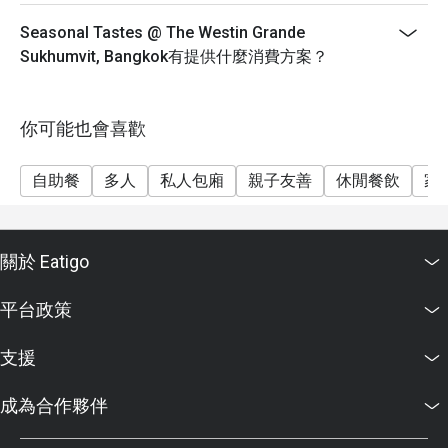
海鮮燒烤晚餐（週五及週六）：1550++
週日家庭早午餐：1550++
Seasonal Tastes @ The Westin Grande
Sukhumvit, Bangkok有提供什麼消費方案？
早餐價格：850++
兒童價格：
0-5歲：免費
你可能也會喜歡
6-12歲：成人價格五折
13歲及以上按成人收費
自助餐
多人
私人包廂
親子友善
休閒餐飲
家
重要提示：Eatigo折扣不可與兒童價格同時使用。
重要提示：所有價格均以泰銖計算，不包括增值稅和服
務費。
關於 Eatigo
此政策適用於所有自助餐，但不適用於單點菜式。
Eatigo折扣不可與其他優惠或促銷活動同時使用。折扣
平台政策
不適用於服務費和增值稅。
菜單和價格如有更改，恕不另行通知。
支援
成為合作夥伴