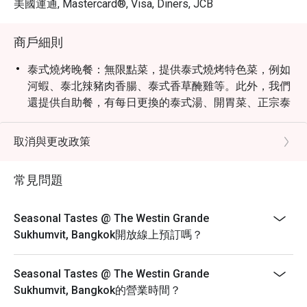
美國運通, Mastercard®, Visa, Diners, JCB
Korean BBQ place. It's not omakase 
quality, nor should you expect it to 
be, but it's a cut above the buffets 
商戶細則
that merely claim to have sushi. The 
泰式燒烤晚餐：無限點菜，提供泰式燒烤特色菜，例如
fish itself was fresh and genuinely 
河蝦、泰北辣豬肉香腸、泰式香草醃雞等。此外，我們
good. A pleasant surprise was the 
還提供自助餐，有每日更換的泰式湯、開胃菜、正宗泰
whole wheat muffin — excellent, and 
式沙拉、當地甜點和泰式草本茶，為客人帶來完整的泰
not something I'd typically single out.

式晚餐體驗。
For anyone visiting Bangkok and 
取消與更改政策
自助餐時段：
looking for a buffet experience that 
combines a stunning dining room 
早餐 6:00 - 10:30
常見問題
with food that delivers and service 
午餐 12:00 - 14:30
that genuinely impresses, Seasonal 
晚餐 18:00 - 22:00
Seasonal Tastes @ The Westin Grande
早午餐：12:00 - 15:00
Sukhumvit, Bangkok開放線上預訂嗎？
自助餐價格：
泰式燒烤晚餐（無限點菜）：850++
Seasonal Tastes @ The Westin Grande
國際午餐自助餐：1,350++
Sukhumvit, Bangkok的營業時間？