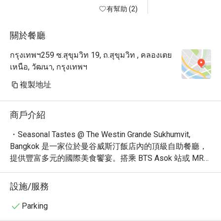
the space. The soaring ceiling — 
有幫助 (2)
easily 30 meters or more — creates 
an airy, almost cathedral-like 
關於餐廳
atmosphere that immediately sets 
กรุงเทพฯ259 ซ.สุขุมวิท 19, ถ.สุขุมวิท , คลองเตย
this restaurant apart from your 
เหนือ, วัฒนา, กรุงเทพฯ
typical hotel buffet. The elegantly 
curved buffet countertops add a 
複製地址
sophisticated, flowing aesthetic that 
complements the room beautifully.

商戶介紹
But what truly made this experience 
memorable wasn't the impressive 
・Seasonal Tastes @ The Westin Grande Sukhumvit, 
architecture — it was the staff. The 
Bangkok 是一家位於曼谷威斯汀飯店內的頂級自助餐廳，
level of attention and care here is 
提供豐富多元的國際美食饗宴。搭乘 BTS Asok 站或 MRT 
something I genuinely haven't 
Sukhumvit 站即可輕鬆抵達。餐廳以其舒適潮流的氛圍、
encountered at other buffets in 
精緻的餐點和熱情的服務而聞名，在眾多網友票選中，被
設施/服務
Bangkok. Team members regularly 
評為曼谷最受歡迎的自助餐廳之一。

came by to ask whether I'd like a 
・Seasonal Tastes 的自助餐提供多樣化的選擇，從新鮮
Parking
refill or a different drink, checked in 
的海鮮、精選的肉類到各式各樣的亞洲和西式料理應有盡