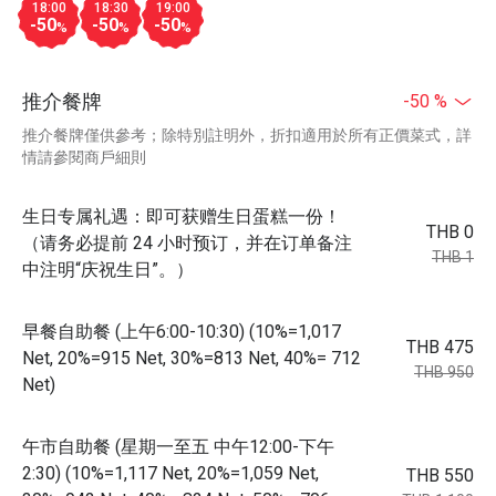
18:00
18:30
19:00
-50
-50
-50
%
%
%
推介餐牌
-50 %
推介餐牌僅供參考；除特別註明外，折扣適用於所有正價菜式，詳
情請參閱商戶細則
生日专属礼遇：即可获赠生日蛋糕一份！
THB 0
（请务必提前 24 小时预订，并在订单备注
THB 1
中注明“庆祝生日”。）
早餐自助餐 (上午6:00-10:30) (10%=1,017
THB 475
Net, 20%=915 Net, 30%=813 Net, 40%= 712
THB 950
Net)
午市自助餐 (星期一至五 中午12:00-下午
2:30) (10%=1,117 Net, 20%=1,059 Net,
THB 550