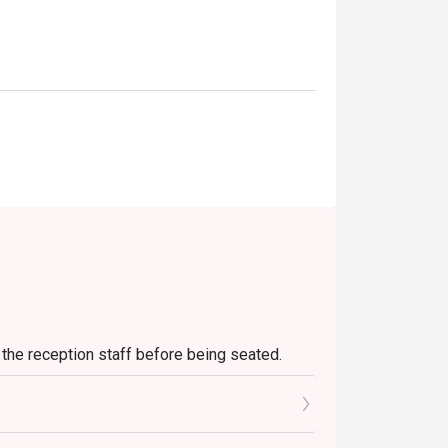
the reception staff before being seated.
nts.
t they booked only.
estaurant only, not applicable for take away