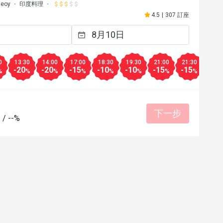
teoy
印度料理
4.5
|
307 訂座
0
13:30
14:00
17:00
18:30
19:30
21:00
21:30
22:0
-20
-20
-15
-10
-10
-15
-15
-15
%
%
%
%
%
%
%
%
下一步
-
/
--%
S*****k
S
2023年12月6日
2023年3
d, nice atmosphere, great 
อร่อยทุกอย่าง vegeterian
vice,
有幫助 (0)