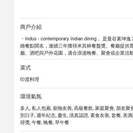
商戶介紹
・Indus - contemporary Indian dining
緻餐點聞名，連續三年獲得米其林餐盤獎。餐廳提供
廳、酒吧與戶外花園，適合浪漫晚餐、聚會或企業活動
・菜單涵蓋印度各地特色，從招牌 Papdi Chaat、Tandoori
宗風味與創意烹調，為曼谷頂級印度美食目的地。

菜式
・透過 Eatigo 預訂 Indus - contemporary Ind
印度料理
訂，品嚐令人驚豔的印度饗宴。
環境氣氛
多人, 私人包廂, 寵物友善, 高級餐飲, 家庭聚會, 朋友聚會
別日子, 週年紀念, 慶生, 清真認證, 素食友善, 套餐, 美酒
得獎, 午餐, 晚餐, 早午餐