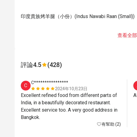
印度貴族烤羊腿（小份）(Indus Nawabi Raan (Small))
查看全部
評論
4.5
(428)
C****************
C
2024年10月23日
Excellent refined food from different parts of 
India, in a beautifully decorated restaurant. 
Excellent service too. A very good address in 
Bangkok. 
有幫助 (2)