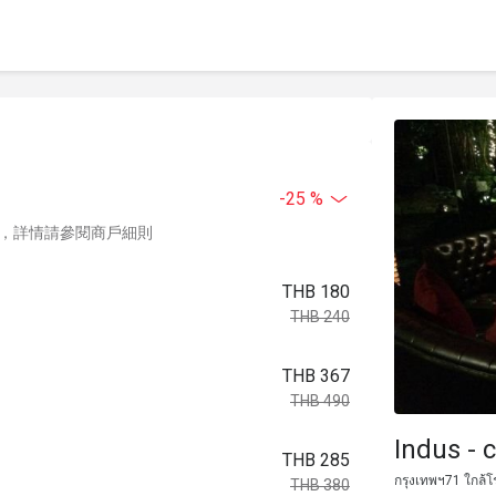
-25 %
，詳情請參閱商戶細則
THB 180
THB 240
THB 367
THB 490
Indus - 
THB 285
กรุงเทพฯ71 ใกล้โ
THB 380