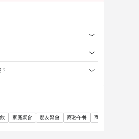
erson booking, not more than booking.
nutes from the reservation time in order to
ing other venue promotions.
 charge.
方案？
飲
家庭聚會
朋友聚會
商務午餐
商務晚餐
商務會