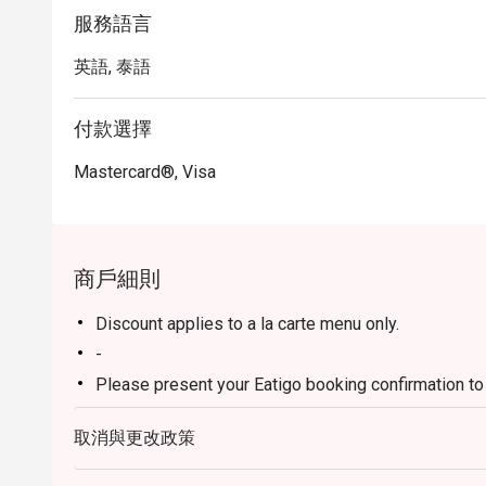
服務語言
英語, 泰語
付款選擇
Mastercard®, Visa
商戶細則
Discount applies to a la carte menu only.
-
Please present your Eatigo booking confirmation to 
Otherwise, you will not be eligible for Eatigo discou
取消與更改政策
Customers can use the discount as per the time-slo
Customers can use the discount for having food at r