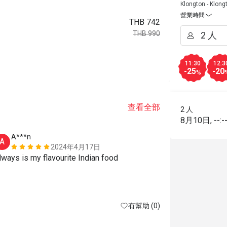
Klongton - Klong
營業時間
THB 742
THB 990
11:30
12:3
-25
-20
%
查看全部
2 人
8月10日
,
--:-
A***n
C*****n
A
C
2024年4月17日
Always is my flavourite Indian food 
Delicious foo
customer ser
有幫助 (0)