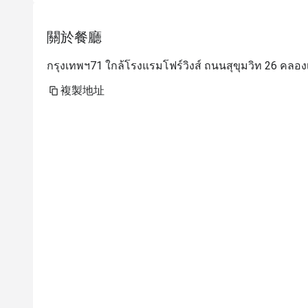
關於餐廳
กรุงเทพฯ71 ใกล้โรงแรมโฟร์วิงส์ ถนนสุขุมวิท 26 คล
複製地址