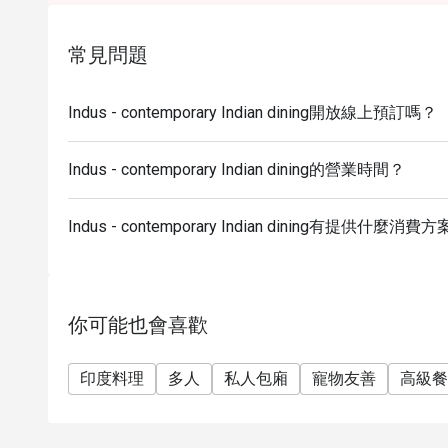
and beverage.
Customers can use the discount as per number of p
常見問題
All guests in the party must be present within 30 mi
enjoy the discount offer.
Indus - contemporary Indian dining開放線上預訂嗎？
Discount applies to a la carte menu only, not includ
All prices are exclusive of 7% VAT and 10% service
Indus - contemporary Indian dining的營業時間？
Indus - contemporary Indian dining有提供什麼消費
你可能也會喜歡
印度料理
多人
私人包廂
寵物友善
高級餐