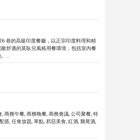
， 是曼谷素坤逸 26 巷的高級印度餐廳，以正宗印度料理和精
寬敞舒適的莫臥兒風格用餐環境，包括室內餐
。

 Creamy Broccoli 到慢燉 Raan，皆展現正
ian dining，即可享受高達 5 折的超值優惠！立即預
, 商務午餐, 商務晚餐, 商務會議, 公司聚餐, 特
配搭, 任食放題, 單點, 邪惡美食, 紅酒, 雞尾酒,