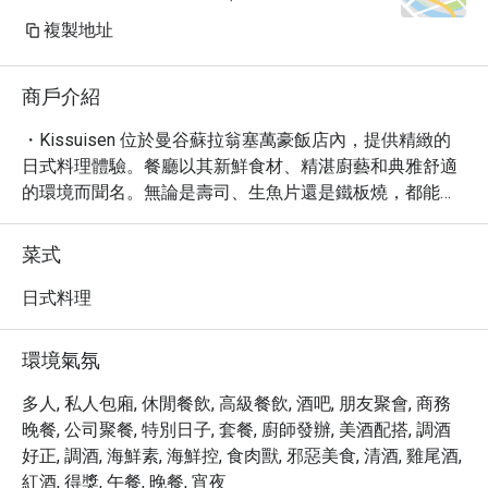
複製地址
商戶介紹
・Kissuisen 位於曼谷蘇拉翁塞萬豪飯店內，提供精緻的
日式料理體驗。餐廳以其新鮮食材、精湛廚藝和典雅舒適
的環境而聞名。無論是壽司、生魚片還是鐵板燒，都能在
這裡品嚐到道地的日式風味。更別錯過他們的招牌壽司拼
盤和入口即化的和牛料理，絕對讓您回味無窮。Kissuisen 
菜式
擁有極佳的口碑，在網路上獲得 4.8 星的高評價以及超過
百則的真實評論。

日式料理
・Kissuisen 提供午餐和晚餐時段，菜單選擇豐富，包括
單點菜色、套餐以及精選酒品。無論是商務宴請、家庭聚
環境氣氛
餐還是情侶約會，這裡都是一個理想的選擇。除了美味的
餐點，餐廳還提供周到的服務和舒適的用餐空間，讓您享
多人, 私人包廂, 休閒餐飲, 高級餐飲, 酒吧, 朋友聚會, 商務
受一次難忘的用餐體驗。

晚餐, 公司聚餐, 特別日子, 套餐, 廚師發辦, 美酒配搭, 調酒
・現在透過 Eatigo 預訂 Kissuisen，即可享受高達 5 折的
好正, 調酒, 海鮮素, 海鮮控, 食肉獸, 邪惡美食, 清酒, 雞尾酒,
優惠！千萬別錯過這個品嚐頂級日式料理的絕佳機會。立
紅酒, 得獎, 午餐, 晚餐, 宵夜