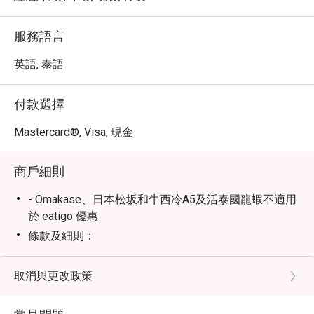
即預訂，享受美味又划算的用餐體驗。
服務語言
英語, 泰語
付款選擇
Mastercard®, Visa, 現金
商戶細則
- Omakase、日本松坂和牛西冷A5及活泰國龍蝦不適用
於 eatigo 優惠
條款及細則：
- 菜單可能隨時更改，恕不另行通知。
- 優惠不適用於稅項、服務費或與其他優惠同時使用。
取消與更改政策
- 請準時到達以確保能獲得折扣及座位。逾時超過預約
時間 15 分鐘將視為放棄折扣。