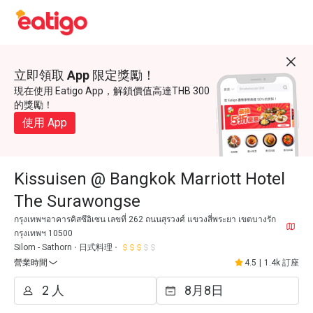
立即領取 App 限定獎勵！
現在使用 Eatigo App，解鎖價值高達THB 300
的獎勵！
使用 App
Kissuisen @ Bangkok Marriott Hotel
The Surawongse
กรุงเทพฯอาคารคิสซึอิเซน เลขที่ 262 ถนนสุรวงศ์ แขวงสี่พระยา เขตบางรัก
กรุงเทพฯ 10500
Silom - Sathorn
日式料理
營業時間
4.5
|
1.4k 訂座