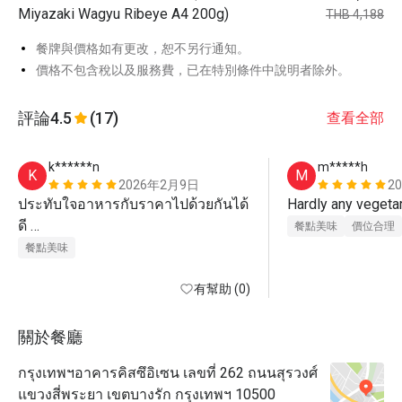
Miyazaki Wagyu Ribeye A4 200g)
THB 4,188
餐牌與價格如有更改，恕不另行通知。
價格不包含稅以及服務費，已在特別條件中說明者除外。
評論
4.5
(17)
查看全部
k******n
m*****h
K
M
2026年2月9日
2
ประทับใจอาหารกับราคาไปด้วยกันได้
Hardly any vegeta
ดี 

餐點美味
價位合理
แต่ร้านอาจมีฝุ่นเยอะอยู่บ้าง
餐點美味
有幫助 (0)
關於餐廳
กรุงเทพฯอาคารคิสซึอิเซน เลขที่ 262 ถนนสุรวงศ์
แขวงสี่พระยา เขตบางรัก กรุงเทพฯ 10500