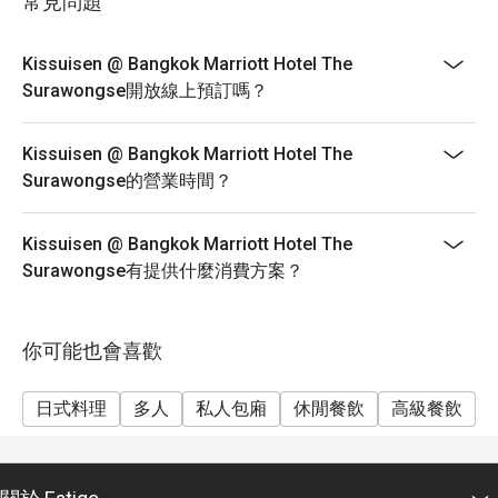
常見問題
- 優惠僅適用於居酒屋及鐵板燒菜單項目，不可與飲品
菜單或其他餐廳推廣同時使用。
Kissuisen @ Bangkok Marriott Hotel The
- 此優惠不可與其他折扣或優惠同時使用，包括萬豪旅
Surawongse開放線上預訂嗎？
享家積分、折扣、萬豪旅享家禮品卡或萬豪會會籍優
惠。
Kissuisen @ Bangkok Marriott Hotel The
- 優惠不適用於賺取萬豪旅享家積分及萬豪會里程碑。
Surawongse的營業時間？
- 優惠不適用於相關政府稅項及服務費。
Kissuisen @ Bangkok Marriott Hotel The
Surawongse有提供什麼消費方案？
你可能也會喜歡
日式料理
多人
私人包廂
休閒餐飲
高級餐飲