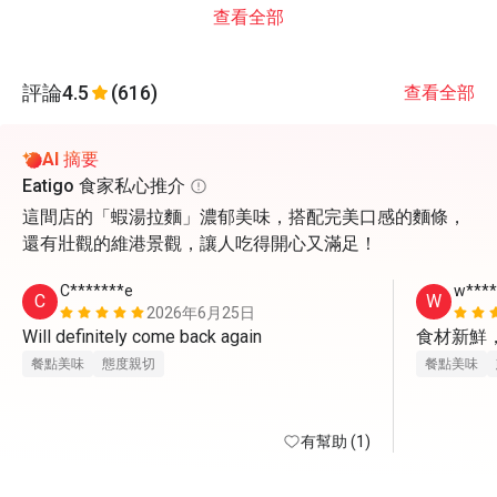
查看全部
評論
4.5
(616)
查看全部
AI 摘要
Eatigo 食家私心推介
這間店的「蝦湯拉麵」濃郁美味，搭配完美口感的麵條，
還有壯觀的維港景觀，讓人吃得開心又滿足！
C*******e
w***
C
W
2026年6月25日
Will definitely come back again 
食材新鮮
餐點美味
態度親切
餐點美味
有幫助 (1)