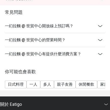
使 用
5. 加一服務費以原價計算
常見問題
6. 此優惠不可與其他折扣及優惠同時使用
7. 特別需求及坐位安排均視乎實際情況而定
一幻拉麵 @ 世貿中心開放線上預訂嗎？
8. 客人必須出示預訂證明方可使用折扣
9. 如訂座須使用優惠券 必須於入座前通知及出示訂座頁
一幻拉麵 @ 世貿中心的營業時間？
面以供同事記錄及認證
10. 如有任何爭議一幻拉麵在 Eatigo協議下保留一切有
一幻拉麵 @ 世貿中心有提供什麼消費方案？
關行使優惠之最終決定權
11. 每位客人最低消費 ：折扣前及連正價加一服務費滿
$80
你可能也會喜歡
12. 須以電子支付享推廣優惠
13. 用餐時間: 60分鐘
日式料理
一人
多人
親子友善
休閒餐飲
家庭
關於 Eatigo