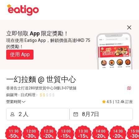
立即領取 App 限定獎勵！
現在使用 Eatigo App，解鎖價值高達HKD 75
的獎勵！
使用 App
一幻拉麵 @ 世貿中心
香港告士打道280號世貿中心3樓L3-07號舖
銅鑼灣
日式料理
營業時間
4.5
|
12.4k 訂座
11:30
12:00
12:30
13:00
13:30
14:00
14:30
15:0
-50
-30
-20
-15
-15
-20
-20
-30
%
%
%
%
%
%
%