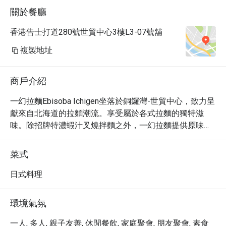
關於餐廳
香港告士打道280號世貿中心3樓L3-07號舖
複製地址
商戶介紹
一幻拉麵Ebisoba Ichigen坐落於銅鑼灣-世貿中心，致力呈
獻來自北海道的拉麵潮流。享受屬於各式拉麵的獨特滋
味。除招牌特濃蝦汁叉燒拌麵之外，一幻拉麵提供原味、
適量豚骨與濃厚豚骨等湯底選擇，顧客亦可自由選擇味
噌、鹽味、醬油等口味，多元配料薈萃出可口風味，配合
菜式
蝦味飯糰、日式米白飯與叉燒飯等選擇，創造無比豐富的
層次口感。
日式料理
環境氣氛
一人, 多人, 親子友善, 休閒餐飲, 家庭聚會, 朋友聚會, 素食