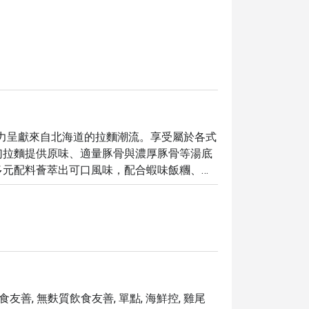
中心，致力呈獻來自北海道的拉麵潮流。享受屬於各式
幻拉麵提供原味、適量豚骨與濃厚豚骨等湯底
多元配料薈萃出可口風味，配合蝦味飯糰、日
。
素食友善, 無麩質飲食友善, 單點, 海鮮控, 雞尾