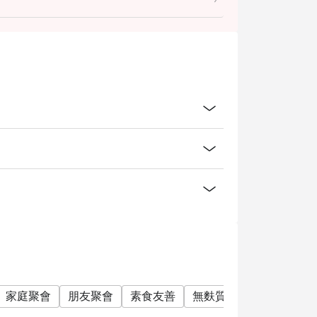
他人使 用
訂座頁面以供同事記錄及認證
留一切有關行使優惠之最終決定權
滿$80
家庭聚會
朋友聚會
素食友善
無麩質飲食友善
單點