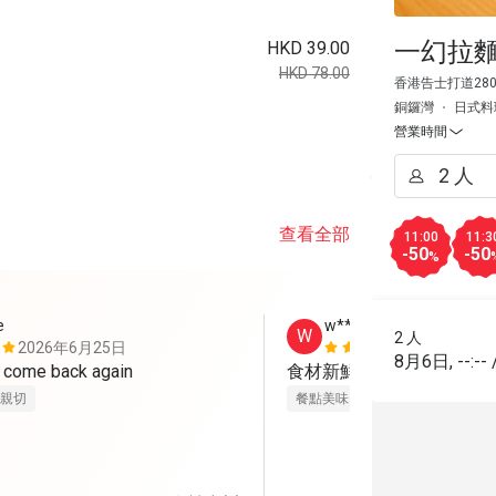
一幻拉麵
HKD 39.00
HKD 78.00
香港告士打道280
銅鑼灣
日式料
營業時間
查看全部
11:00
11:3
-50
-50
%
e
w****e
W
2 人
2026年6月25日
2026年4月
8月6日
,
--:--
Will definitely come back again 
食材新鮮，用心製作，服
親切
餐點美味
態度親切
環境整潔