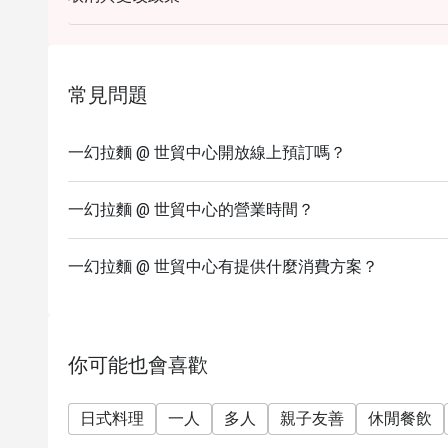
4. 此優惠不可兌換現金或其他產品 不可轉售或贈子
5. 加一服務費以原價計算
6. 此優惠不可與其他折扣及優惠同時使用
7. 特別需求及坐位安排均視乎實際情況而定
常見問題
8. 客人必須出示預訂證明方可使用折扣
9. 如訂座須使用優惠券 必須於入座前通知及出示
一幻拉麵 @ 世貿中心開放線上預訂嗎？
10. 如有任何爭議一幻拉麵在 Eatigo協議下保
11. 每位客人最低消費 ：折扣前及連正價加一服務費
一幻拉麵 @ 世貿中心的營業時間？
12. 須以電子支付享推廣優惠
13. 用餐時間: 60分鐘
一幻拉麵 @ 世貿中心有提供什麼消費方案？
你可能也會喜歡
日式料理
一人
多人
親子友善
休閒餐飲