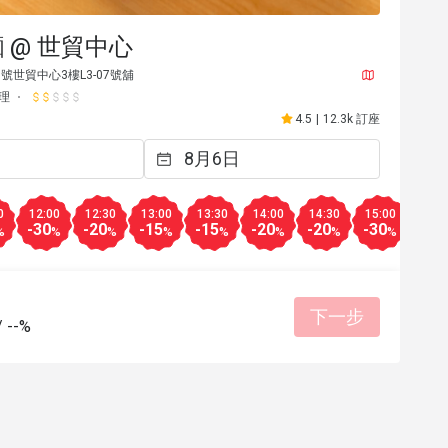
 @ 世貿中心
號世貿中心3樓L3-07號舖
理
4.5
|
12.3k 訂座
0
12:00
12:30
13:00
13:30
14:00
14:30
15:00
15:3
-30
-20
-15
-15
-20
-20
-30
-30
%
%
%
%
%
%
%
%
B***y
B
26日
2026年3月11日
下一步
/
--%
務殷勤。
蝦湯麵同蝦汁拌麵好味

位置係世貿中心，望住維港食拉麵比較
適合聚餐
餐點美味
價位合理
環境整潔