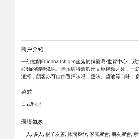
商戶介紹
一幻拉麵Ebisoba Ichigen坐落於銅鑼灣-世貿
拉麵的獨特滋味。除招牌特濃蝦汁叉燒拌麵之外，一
選擇，顧客亦可自由選擇味噌、鹽味、醬油等口味，
式米白飯與叉燒飯等選擇，創造無比豐富的層次口感
菜式
日式料理
環境氣氛
一人, 多人, 親子友善, 休閒餐飲, 家庭聚會, 朋友聚會, 