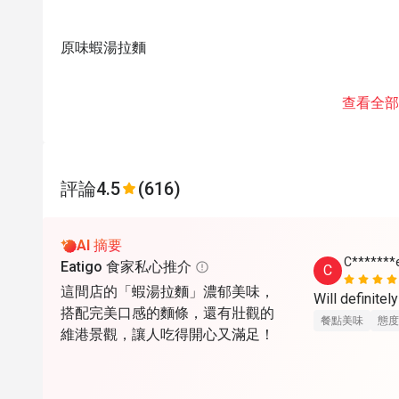
原味蝦湯拉麵
查看全部
評論
4.5
(616)
AI 摘要
C*******
Eatigo 食家私心推介
C
這間店的「蝦湯拉麵」濃郁美味，
搭配完美口感的麵條，還有壯觀的
餐點美味
態度
維港景觀，讓人吃得開心又滿足！