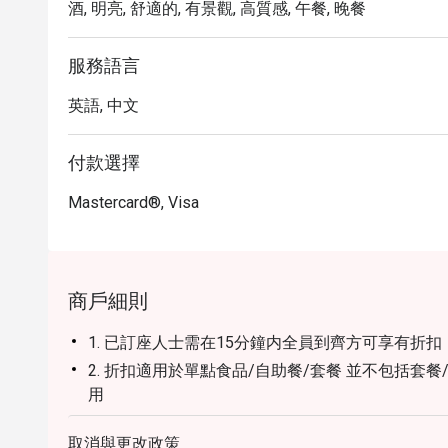
酒, 明亮, 舒適的, 有景觀, 高質感, 午餐, 晚餐
服務語言
英語, 中文
付款選擇
Mastercard®, Visa
商戶細則
1. 已訂座人士需在15分鐘内全員到齊方可享有折扣
2. 折扣適用於單點食品/自助餐/套餐 並不包括套
用
3. 此優惠只限堂食 不適用於外賣服務或特別推廣優
取消與更改政策