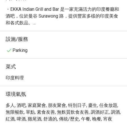
・EKKA Indian Grill and Bar 是一家充滿活力的印度餐廳和
酒吧，位於曼谷 Surawong 路，提供豐富多樣的印度美食
和各式飲品。

・擁有高達 4.8 星的評分以及超過 700 則評論，EKKA 以
其舒適的氛圍和全面的餐飲選擇而聞名。無論是想品嚐道
設施/服務
地的印度咖哩、烤肉，還是享受一杯精心調製的雞尾酒，
EKKA 都能滿足您的味蕾。必嚐的包括印度烤餅、奶油雞
Parking
肉咖哩和招牌 EKKA 特調。

・現在透過 Eatigo 預訂 EKKA Indian Grill and Bar，即可享
菜式
受高達 5 折的優惠！快來體驗正宗的印度風味，享受美好
的用餐體驗。
印度料理
環境氣氛
多人, 酒吧, 家庭聚會, 朋友聚會, 特別日子, 慶生, 任食放題,
無限暢飲, 單點, 素食友善, 無麩質飲食友善, 調酒好正, 調酒,
紅酒, 啤酒, 雞尾酒, 舒適的, 傳統/歷史, 午餐, 晚餐, 宵夜