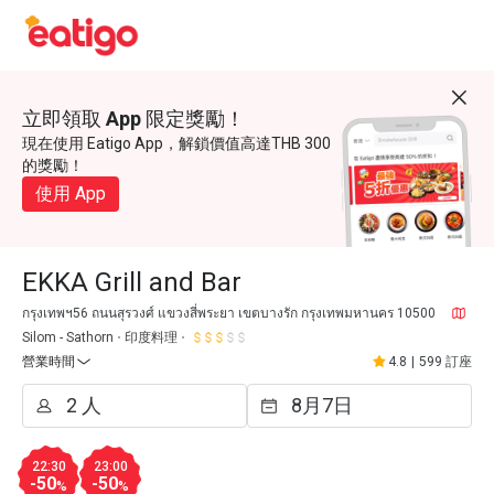
立即領取 App 限定獎勵！
現在使用 Eatigo App，解鎖價值高達THB 300
的獎勵！
使用 App
EKKA Grill and Bar
กรุงเทพฯ56 ถนนสุรวงศ์ แขวงสี่พระยา เขตบางรัก กรุงเทพมหานคร 10500
Silom - Sathorn
印度料理
營業時間
4.8
|
599 訂座
22:30
23:00
-50
-50
%
%