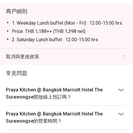
商戶細則
1. Weekday Lunch buffet (Mon - Fri) : 12.00-15.00 hrs.
Price: THB 1,188++ (THB 1,398 net)
2. Saturday Lunch buffet : 12.00-15.00 hrs.
International buffet with a highlight seafood wall, grilled
beef, including non-alcoholic beverages.
取消與更改政策
Price : THB 1,888++ (THB 2,223 net)
3. Sunday Brunch : 12.00-15.00 hrs.
常見問題
International buffet with a highlight seafood wall, grilled
beef, signature dishes from other restaurants in the
Praya Kitchen @ Bangkok Marriott Hotel The
hotel, including non-alcoholic beverages.
Surawongse開放線上預訂嗎？
Price: THB 2,188++ (THB 2,575 net)
4. Daily Dinner buffet : 18.00-22.00 hrs.
Praya Kitchen @ Bangkok Marriott Hotel The
International buffet with a highlight seafood wall, grilled
Surawongse的營業時間？
beef, signature Thai dishes, including non-alcoholic