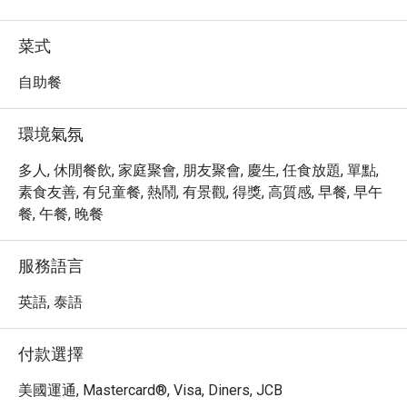
・立即透過 Eatigo 預訂 Praya Kitchen @ Bangkok Marriott 
Hotel The Surawongse，即可享受高達 5 折的超值優惠，
菜式
品嚐道地泰式美味！
自助餐
環境氣氛
多人, 休閒餐飲, 家庭聚會, 朋友聚會, 慶生, 任食放題, 單點,
素食友善, 有兒童餐, 熱鬧, 有景觀, 得獎, 高質感, 早餐, 早午
餐, 午餐, 晚餐
服務語言
英語, 泰語
付款選擇
美國運通, Mastercard®, Visa, Diners, JCB