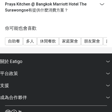
beverages.
Praya Kitchen @ Bangkok Marriott Hotel The
Price: THB 2,088++ (THB 2,458 net)
Surawongse有提供什麼消費方案？
Birthday Special: Celebrate your birthday with us and
receive a complimentary 0.5 pound cake! To redeem
this offer, please ensure your reservation is made 24
你可能也會喜歡
hours in advance and include a note stating "Birthday
Celebration" in your booking details. ( If reserved less
自助餐
多人
休閒餐飲
家庭聚會
朋友聚會
慶
than 24hrs the complimentary will be Special
Mocktails)
關於 Eatigo
平台政策
支援
成為合作夥伴