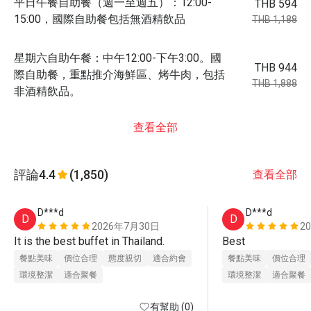
平日午餐自助餐（週一至週五）：12:00-
THB 594
15:00，國際自助餐包括無酒精飲品
THB 1,188
星期六自助午餐：中午12:00-下午3:00。國
THB 944
際自助餐，重點推介海鮮區、烤牛肉，包括
THB 1,888
非酒精飲品。
查看全部
評論
4.4
(1,850)
查看全部
D***d
D***d
D
D
2026年7月30日
2
It is the best buffet in Thailand.
Best
餐點美味
價位合理
態度親切
適合約會
餐點美味
價位合理
環境整潔
適合聚餐
環境整潔
適合聚餐
有幫助 (0)