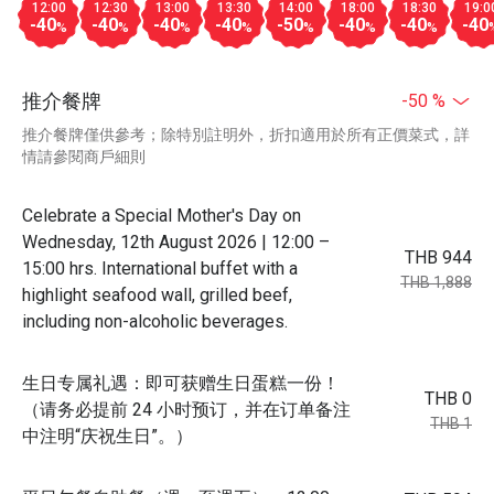
12:00
12:30
13:00
13:30
14:00
18:00
18:30
19:0
-40
-40
-40
-40
-50
-40
-40
-40
%
%
%
%
%
%
%
推介餐牌
-50 %
推介餐牌僅供參考；除特別註明外，折扣適用於所有正價菜式，詳
情請參閱商戶細則
Celebrate a Special Mother's Day on
Wednesday, 12th August 2026 | 12:00 –
THB 944
15:00 hrs. International buffet with a
THB 1,888
highlight seafood wall, grilled beef,
including non-alcoholic beverages.
生日专属礼遇：即可获赠生日蛋糕一份！
THB 0
（请务必提前 24 小时预订，并在订单备注
THB 1
中注明“庆祝生日”。）