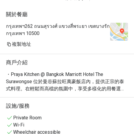
關於餐廳
กรุงเทพฯ262 ถนนสุรวงศ์ แขวงสี่พระยา เขตบางรัก
กรุงเทพฯ 10500
複製地址
商戶介紹
・Praya Kitchen @ Bangkok Marriott Hotel The 
Surawongse 位於曼谷蘇拉旺萬豪飯店內，提供正宗的泰
式料理。在輕鬆而高檔的氛圍中，享受多樣化的用餐選
擇。以其豐富多樣的泰式自助餐聞名，許多食客都讚賞這
裡的烤肉和新鮮海鮮。

設施/服務
・這裡不僅提供經典的泰式風味，更融合了現代烹調手
法，讓每一道菜都充滿驚喜。必嚐的包括招牌冬蔭功湯和
Private Room
瑪莎曼牛肉，以及各式各樣的泰式甜點。餐廳環境舒適，
Wi-Fi
服務周到，是與家人朋友聚餐的理想之選。

Wheelchair accessible