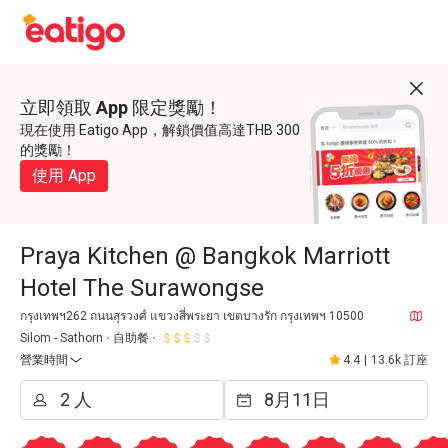
立即領取 App 限定獎勵！
現在使用 Eatigo App，解鎖價值高達THB 300
的獎勵！
使用 App
Praya Kitchen @ Bangkok Marriott
Hotel The Surawongse
กรุงเทพฯ262 ถนนสุรวงศ์ แขวงสี่พระยา เขตบางรัก กรุงเทพฯ 10500
Silom - Sathorn
自助餐
營業時間
4.4
|
13.6k 訂座