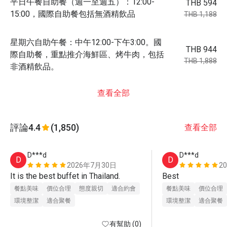
平日午餐自助餐（週一至週五）：12:00-
THB 594
15:00，國際自助餐包括無酒精飲品
THB 1,188
星期六自助午餐：中午12:00-下午3:00。國
THB 944
際自助餐，重點推介海鮮區、烤牛肉，包括
THB 1,888
非酒精飲品。
查看全部
評論
4.4
(1,850)
查看全部
D***d
D***d
D
D
2026年7月30日
2
It is the best buffet in Thailand.
Best
餐點美味
價位合理
態度親切
適合約會
餐點美味
價位合理
環境整潔
適合聚餐
環境整潔
適合聚餐
有幫助 (0)