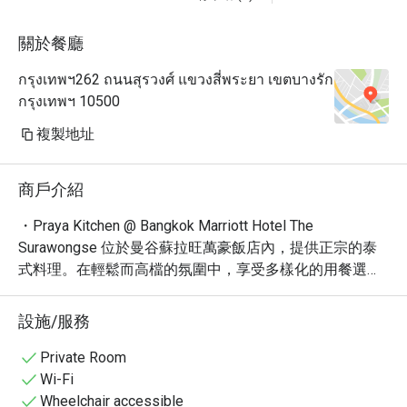
關於餐廳
กรุงเทพฯ262 ถนนสุรวงศ์ แขวงสี่พระยา เขตบางรัก
กรุงเทพฯ 10500
複製地址
商戶介紹
・Praya Kitchen @ Bangkok Marriott Hotel The 
Surawongse 位於曼谷蘇拉旺萬豪飯店內，提供正宗的泰
式料理。在輕鬆而高檔的氛圍中，享受多樣化的用餐選
擇。以其豐富多樣的泰式自助餐聞名，許多食客都讚賞這
裡的烤肉和新鮮海鮮。

設施/服務
・這裡不僅提供經典的泰式風味，更融合了現代烹調手
法，讓每一道菜都充滿驚喜。必嚐的包括招牌冬蔭功湯和
Private Room
瑪莎曼牛肉，以及各式各樣的泰式甜點。餐廳環境舒適，
Wi-Fi
服務周到，是與家人朋友聚餐的理想之選。

Wheelchair accessible