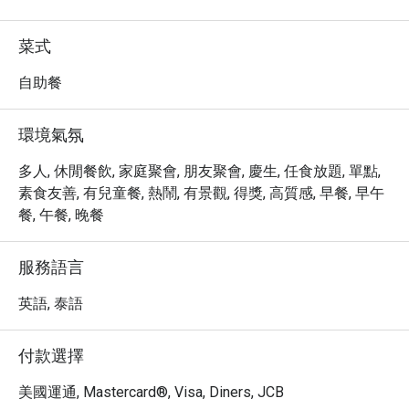
・立即透過 Eatigo 預訂 Praya Kitchen @ Bangkok Marriott 
Hotel The Surawongse，即可享受高達 5 折的超值優惠，
菜式
品嚐道地泰式美味！
自助餐
環境氣氛
多人, 休閒餐飲, 家庭聚會, 朋友聚會, 慶生, 任食放題, 單點,
素食友善, 有兒童餐, 熱鬧, 有景觀, 得獎, 高質感, 早餐, 早午
餐, 午餐, 晚餐
服務語言
英語, 泰語
付款選擇
美國運通, Mastercard®, Visa, Diners, JCB