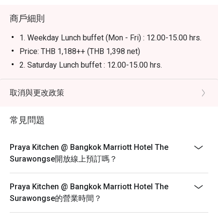
商戶細則
1. Weekday Lunch buffet (Mon - Fri) : 12.00-15.00 hrs.
Price: THB 1,188++ (THB 1,398 net)
2. Saturday Lunch buffet : 12.00-15.00 hrs.
International buffet with a highlight seafood wall, grilled
beef, including non-alcoholic beverages.
取消與更改政策
Price : THB 1,888++ (THB 2,223 net)
3. Sunday Brunch : 12.00-15.00 hrs.
常見問題
International buffet with a highlight seafood wall, grilled
beef, signature dishes from other restaurants in the
Praya Kitchen @ Bangkok Marriott Hotel The
hotel, including non-alcoholic beverages.
Surawongse開放線上預訂嗎？
Price: THB 2,188++ (THB 2,575 net)
4. Daily Dinner buffet : 18.00-22.00 hrs.
Praya Kitchen @ Bangkok Marriott Hotel The
International buffet with a highlight seafood wall, grilled
Surawongse的營業時間？
beef, signature Thai dishes, including non-alcoholic