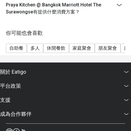
beverages.
Praya Kitchen @ Bangkok Marriott Hotel The
Price: THB 2,088++ (THB 2,458 net)
Surawongse有提供什麼消費方案？
Birthday Special: Celebrate your birthday with us and
receive a complimentary 0.5 pound cake! To redeem
this offer, please ensure your reservation is made 24
你可能也會喜歡
hours in advance and include a note stating "Birthday
Celebration" in your booking details. ( If reserved less
自助餐
多人
休閒餐飲
家庭聚會
朋友聚會
慶
than 24hrs the complimentary will be Special
Mocktails)
關於 Eatigo
平台政策
支援
成為合作夥伴