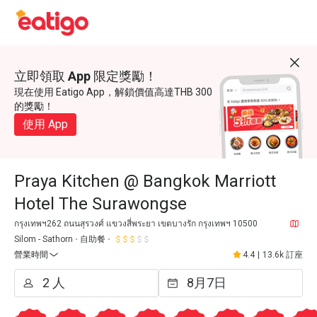
立即領取 App 限定獎勵！
現在使用 Eatigo App，解鎖價值高達THB 300
的獎勵！
使用 App
Praya Kitchen @ Bangkok Marriott
Hotel The Surawongse
กรุงเทพฯ262 ถนนสุรวงศ์ แขวงสี่พระยา เขตบางรัก กรุงเทพฯ 10500
Silom - Sathorn
自助餐
營業時間
4.4
|
13.6k 訂座