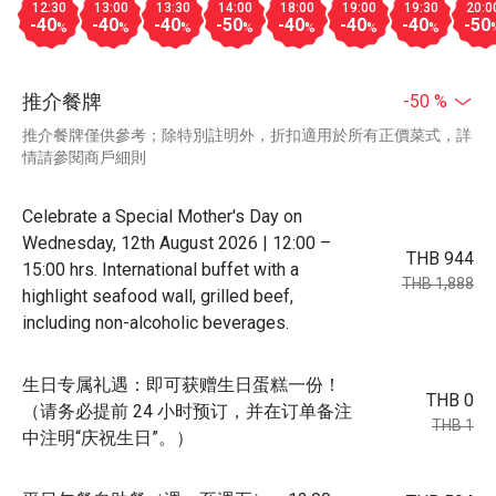
12:30
13:00
13:30
14:00
18:00
19:00
19:30
20:0
-40
-40
-40
-50
-40
-40
-40
-50
%
%
%
%
%
%
%
推介餐牌
-50 %
推介餐牌僅供參考；除特別註明外，折扣適用於所有正價菜式，詳
情請參閱商戶細則
Celebrate a Special Mother's Day on
Wednesday, 12th August 2026 | 12:00 –
THB 944
15:00 hrs. International buffet with a
THB 1,888
highlight seafood wall, grilled beef,
including non-alcoholic beverages.
生日专属礼遇：即可获赠生日蛋糕一份！
THB 0
（请务必提前 24 小时预订，并在订单备注
THB 1
中注明“庆祝生日”。）