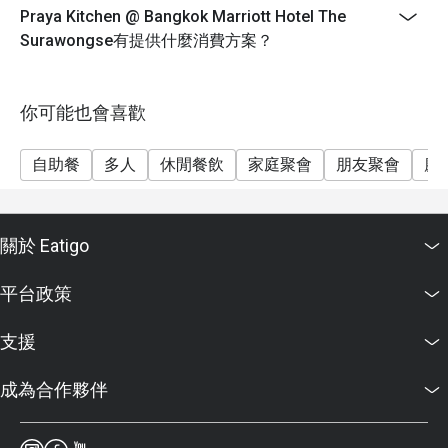
beverages.
Praya Kitchen @ Bangkok Marriott Hotel The
Price: THB 2,088++ (THB 2,458 net)
Surawongse有提供什麼消費方案？
Birthday Special: Celebrate your birthday with us and
receive a complimentary 0.5 pound cake! To redeem
this offer, please ensure your reservation is made 24
你可能也會喜歡
hours in advance and include a note stating "Birthday
Celebration" in your booking details. ( If reserved less
自助餐
多人
休閒餐飲
家庭聚會
朋友聚會
慶
than 24hrs the complimentary will be Special
Mocktails)
關於 Eatigo
平台政策
支援
成為合作夥伴