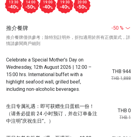
13:30
14:00
19:00
19:30
20:00
-40
-50
-40
-40
-50
%
%
%
%
%
推介餐牌
-50 %
推介餐牌僅供參考；除特別註明外，折扣適用於所有正價菜式，詳
情請參閱商戶細則
Celebrate a Special Mother's Day on
Wednesday, 12th August 2026 | 12:00 –
THB 944
15:00 hrs. International buffet with a
THB 1,888
highlight seafood wall, grilled beef,
including non-alcoholic beverages.
生日专属礼遇：即可获赠生日蛋糕一份！
THB 0
（请务必提前 24 小时预订，并在订单备注
THB 1
中注明“庆祝生日”。）