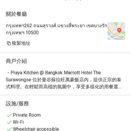
關於餐廳
กรุงเทพฯ262 ถนนสุรวงศ์ แขวงสี่พระยา เขตบางรัก
กรุงเทพฯ 10500
複製地址
商戶介紹
・Praya Kitchen @ Bangkok Marriott Hotel The 
Surawongse 位於曼谷蘇拉旺萬豪飯店內，提供正宗的泰
式料理。在輕鬆而高檔的氛圍中，享受多樣化的用餐選
擇。以其豐富多樣的泰式自助餐聞名，許多食客都讚賞這
裡的烤肉和新鮮海鮮。

設施/服務
・這裡不僅提供經典的泰式風味，更融合了現代烹調手
法，讓每一道菜都充滿驚喜。必嚐的包括招牌冬蔭功湯和
Private Room
瑪莎曼牛肉，以及各式各樣的泰式甜點。餐廳環境舒適，
Wi-Fi
服務周到，是與家人朋友聚餐的理想之選。

Wheelchair accessible