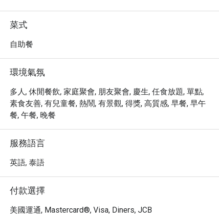
・立即透過 Eatigo 預訂 Praya Kitchen @ Bangkok Marriott 
Hotel The Surawongse，即可享受高達 5 折的超值優惠，
菜式
品嚐道地泰式美味！
自助餐
環境氣氛
多人, 休閒餐飲, 家庭聚會, 朋友聚會, 慶生, 任食放題, 單點,
素食友善, 有兒童餐, 熱鬧, 有景觀, 得獎, 高質感, 早餐, 早午
餐, 午餐, 晚餐
服務語言
英語, 泰語
付款選擇
美國運通, Mastercard®, Visa, Diners, JCB