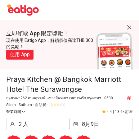
立即領取 App 限定獎勵！
現在使用 Eatigo App，解鎖價值高達THB 300
的獎勵！
使用 App
Praya Kitchen @ Bangkok Marriott
Hotel The Surawongse
กรุงเทพฯ262 ถนนสุรวงศ์ แขวงสี่พระยา เขตบางรัก กรุงเทพฯ 10500
Silom - Sathorn
自助餐
營業時間
4.4
|
13.6k 訂座