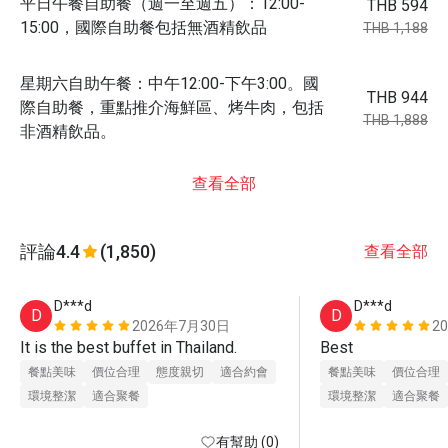
平日午餐自助餐（週一至週五）：12:00-
THB 594
15:00，國際自助餐包括無酒精飲品
THB 1,188
星期六自助午餐：中午12:00-下午3:00。國
THB 944
際自助餐，重點推介海鮮區、烤牛肉，包括
THB 1,888
非酒精飲品。
查看全部
評論
4.4
(1,850)
查看全部
D***d
D***d
D
D
2026年7月30日
2
It is the best buffet in Thailand.
Best
餐點美味
價位合理
態度親切
適合約會
餐點美味
價位合理
環境整潔
適合聚餐
環境整潔
適合聚餐
有幫助 (0)