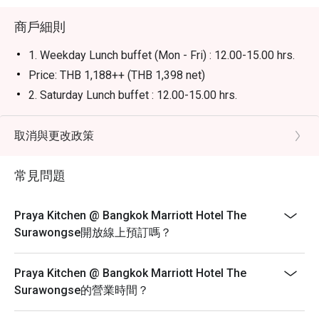
商戶細則
1. Weekday Lunch buffet (Mon - Fri) : 12.00-15.00 hrs.
Price: THB 1,188++ (THB 1,398 net)
2. Saturday Lunch buffet : 12.00-15.00 hrs.
International buffet with a highlight seafood wall, grilled
beef, including non-alcoholic beverages.
取消與更改政策
Price : THB 1,888++ (THB 2,223 net)
3. Sunday Brunch : 12.00-15.00 hrs.
常見問題
International buffet with a highlight seafood wall, grilled
beef, signature dishes from other restaurants in the
Praya Kitchen @ Bangkok Marriott Hotel The
hotel, including non-alcoholic beverages.
Surawongse開放線上預訂嗎？
Price: THB 2,188++ (THB 2,575 net)
4. Daily Dinner buffet : 18.00-22.00 hrs.
Praya Kitchen @ Bangkok Marriott Hotel The
International buffet with a highlight seafood wall, grilled
Surawongse的營業時間？
beef, signature Thai dishes, including non-alcoholic