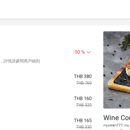
-50 %
，詳情請參閱商戶細則
THB 380
THB 760
THB 160
THB 320
Wine Con
THB 165
กรุงเทพฯ777 เรน ฮ
THB 330