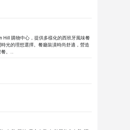
位於曼谷 Rain Hill 購物中心，提供多樣化的西班牙風味餐
閒時光的理想選擇。餐廳裝潢時尚舒適，營造
餐。

如經典的西班牙海鮮飯、香烤乳豬等。此外，
也能品味佳釀。

r @ Rain Hill，即可享受高達 5 折的超值優惠！立即預