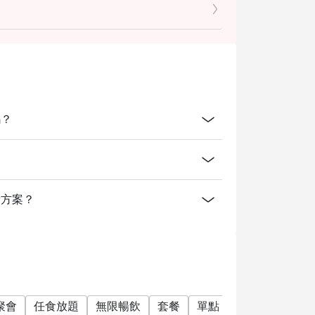
in house promotions such as lunch set,
t only apply to Alacart menus, and all prices
0% Service Charge.
e your discount and seating. If you arrive
nteed.
ake-away.
嗎？
t a few minutes in case of many reservations
ation time, and your table will be valid for 2
麼消費方案？
聚會
任食放題
無限暢飲
套餐
單點
素食友善
無