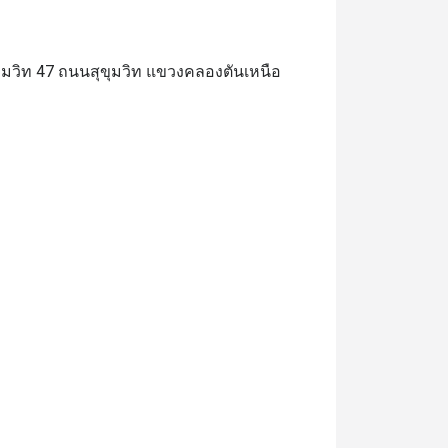
ุขุมวิท 47 ถนนสุขุมวิท แขวงคลองตันเหนือ