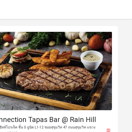
nection Tapas Bar @ Rain Hill
ิลล์โปรเจ็ค ชั้น G ยูนิต L1-12 ซอยสุขุมวิท 47 ถนนสุขุมวิท แขวง