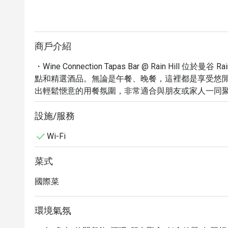
商戶介紹
・Wine Connection Tapas Bar @ Rain Hill 
點和精選酒品。無論是午餐、晚餐，這裡都是享受悠
出輕鬆愜意的用餐氛圍，非常適合與朋友或家人一同聚
・在這裡，您可以品嚐到各式各樣的美味西班牙菜，
餐廳還提供多款精選葡萄酒，讓您在享受美食的同時，
設施/服務
・透過 Eatigo 預訂 Wine Connection Tapas Ba
Wi-Fi
訂，開啟您的美食之旅。
菜式
國際菜
環境氣氛