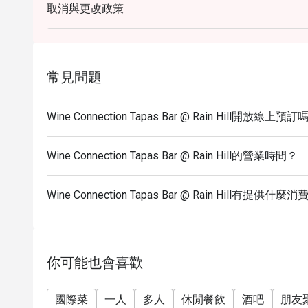
取消與更改政策
- Promotion does not apply to beverages any other 
coffee & dessert set or limited time offers. Discoun
shown in menu include 7% VAT & are exclusive to 1
- Please be on time for your reservation to guarante
常見問題
after 30 minutes, your reservation will not be guara
- Discounts apply on dine-in only. No discount on t
Wine Connection Tapas Bar @ Rain Hill開放線上預訂
- Friday and Saturday evenings you may have to wai
until your table is ready.
- Customer can order foods within 1 hour after reserv
Wine Connection Tapas Bar @ Rain Hill的營業時間？
hours only.
Wine Connection Tapas Bar @ Rain Hill有提供什
你可能也會喜歡
國際菜
一人
多人
休閒餐飲
酒吧
朋友