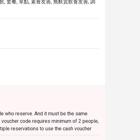
飲, 套餐, 單點, 素食友善, 無麩質飲食友善, 調
le who reserve. And it must be the same
h voucher code requires minimum of 2 people,
tiple reservations to use the cash voucher
he pax you reserve for)