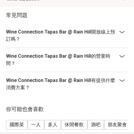
use the cash voucher codes for each reservation, but
show up less than the pax you reserve for)
常見問題
- Promotion does not apply to beverages any other in
house promotions such as lunch set, coffee & dessert
Wine Connection Tapas Bar @ Rain Hill開放線上預
set or limited time offers. Discount only apply to
訂嗎？
Alacart menus, and all prices shown in menu include 7%
VAT & are exclusive to 10% Service Charge.
- Please be on time for your reservation to guarantee
Wine Connection Tapas Bar @ Rain Hill的營業時
your discount and seating. If you arrive after 30
間？
minutes, your reservation will not be guaranteed.
- Discounts apply on dine-in only. No discount on take-
Wine Connection Tapas Bar @ Rain Hill有提供什麼
away.
消費方案？
- Friday and Saturday evenings you may have to wait a
few minutes in case of many reservations until your
table is ready.
你可能也會喜歡
- Customer can order foods within 1 hour after
reservation time, and your table will be valid for 2 hours
國際菜
一人
多人
休閒餐飲
酒吧
朋友聚會
only.