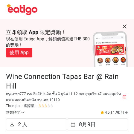
立即領取 App 限定獎勵！
現在使用 Eatigo App，解鎖價值高達THB 300
的獎勵！
使用 App
Wine Connection Tapas Bar @ Rain
Hill
กรุงเทพฯ777 เรน ฮิลล์โปรเจ็ค ชั้น G ยูนิต L1-12 ซอยสุขุมวิท 47 ถนนสุขุมวิท
แขวงคลองตันเหนือ กรุงเทพ 10110
Thonglor
國際菜
營業時間
4.5
|
1.9k 訂座