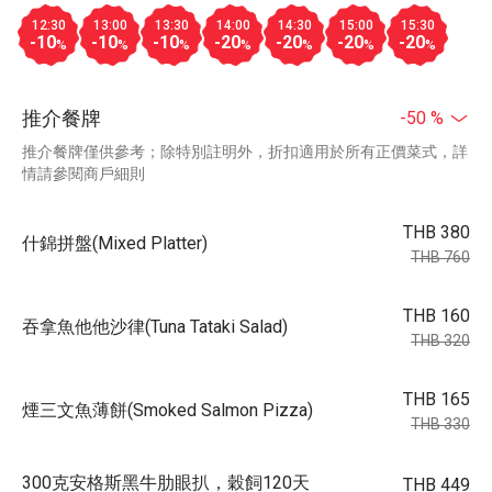
12:30
13:00
13:30
14:00
14:30
15:00
15:30
-10
-10
-10
-20
-20
-20
-20
%
%
%
%
%
%
%
推介餐牌
-50 %
推介餐牌僅供參考；除特別註明外，折扣適用於所有正價菜式，詳
情請參閱商戶細則
THB 380
什錦拼盤(Mixed Platter)
THB 760
THB 160
吞拿魚他他沙律(Tuna Tataki Salad)
THB 320
THB 165
煙三文魚薄餅(Smoked Salmon Pizza)
THB 330
300克安格斯黑牛肋眼扒，穀飼120天
THB 449