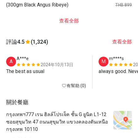
(300gm Black Angus Ribeye)
THB 899
查看全部
評論
4.5
(1,324)
查看全部
A***e
m****s
A
M
2024年10月13日
2
The best as usual 
always good. Neve
有幫助 (0)
關於餐廳
กรุงเทพฯ777 เรน ฮิลล์โปรเจ็ค ชั้น G ยูนิต L1-12
ซอยสุขุมวิท 47 ถนนสุขุมวิท แขวงคลองตันเหนือ
กรุงเทพ 10110