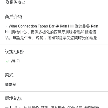
複製地址
商戶介紹
・Wine Connection Tapas Bar @ Rain Hill 位於曼谷 Rain 
Hill 購物中心，提供多樣化的西班牙風味餐點和精選酒
品。無論是午餐、晚餐，這裡都是享受悠閒時光的理想選
擇。餐廳裝潢時尚舒適，營造出輕鬆愜意的用餐氛圍，非
常適合與朋友或家人一同聚餐。

設施/服務
・在這裡，您可以品嚐到各式各樣的美味西班牙菜，如經
典的西班牙海鮮飯、香烤乳豬等。此外，餐廳還提供多款
Wi-Fi
精選葡萄酒，讓您在享受美食的同時，也能品味佳釀。

・透過 Eatigo 預訂 Wine Connection Tapas Bar @ Rain 
菜式
Hill，即可享受高達 5 折的超值優惠！立即預訂，開啟您的
美食之旅。
國際菜
環境氣氛
一人, 多人, 休閒餐飲, 酒吧, 朋友聚會, 任食放題, 無限暢飲,