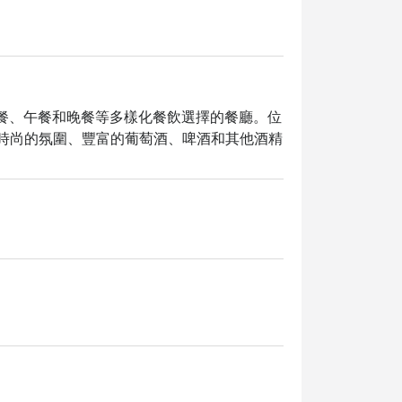
t 是一家提供早午餐、午餐和晚餐等多樣化餐飲選擇的餐廳。位
。以其輕鬆時尚的氛圍、豐富的葡萄酒、啤酒和其他酒精
世界中，Wine Connection Deli 
服務，讓您隨時隨地享受美食。舒適的座位、
C行動支付，讓您的用餐體驗更加便捷。網友
@ The Bright，即可享受高達 5 折的獨家優惠！