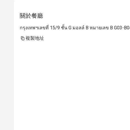
關於餐廳
กรุงเทพฯเลขที่ 15/9 ชั้น G มอลล์ B หมายเลข B G03-
複製地址