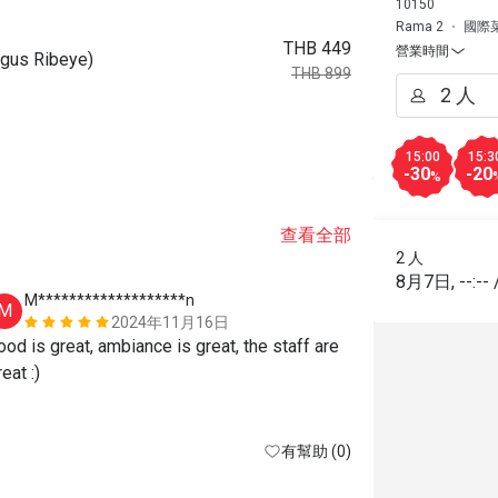
10150
Rama 2
國際
THB 449
營業時間
s Ribeye)
THB 899
15:00
15:3
-30
-20
%
查看全部
2 人
8月7日
,
--:--
M*******************n
Z***n
M
Z
2024年11月16日
ood is great, ambiance is great, the staff are 
Everything w
eat :)
有幫助 (0)