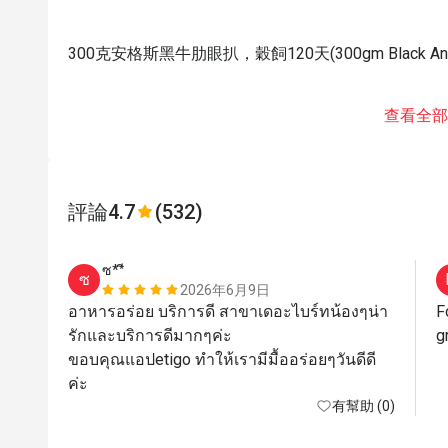
300克安格斯黑牛肋眼扒，穀飼120天(300gm Black Angu
查看全部
評論
4.7
(532)
ซ**ี
ซ
2026年6月9日
อาหารอร่อย บริการดี สาขาเดอะไบร์ทน้องๆน่า
F
รักและบริการดีมากๆค่ะ

gr
ขอบคุณแอปetigo ทำให้เรามีมื้ออร่อยๆวันดีดี
有幫助 (0)