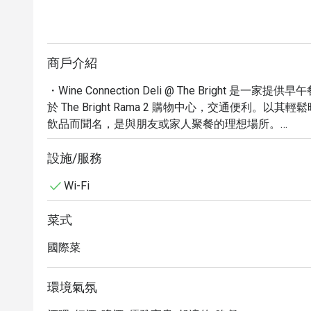
商戶介紹
・Wine Connection Deli @ The Brigh
於 The Bright Rama 2 購物中心，交通便利
飲品而聞名，是與朋友或家人聚餐的理想場所。

・無論您是想品嚐小點、享用美味的咖啡，還是沉浸在精選葡萄酒的
都能滿足您的味蕾。提供堂食、外賣和非接觸式外送
設施/服務
周到的餐桌服務，以及接受信用卡、簽帳金融卡和NF
Wi-Fi
推薦的熱門餐廳，絕對值得一試。

・現在就透過 Eatigo 預訂 Wine Connection Deli 
菜式
國際菜
環境氣氛