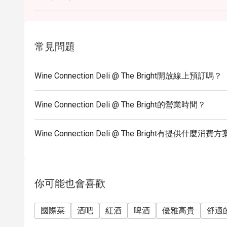
Service Charge.
- Promotion does not apply to any other in house p
set or limited time offers and all prices shown in 
常見問題
Service Charge.
Wine Connection Deli @ The Bright開放線上預訂嗎？
Wine Connection Deli @ The Bright的營業時間？
Wine Connection Deli @ The Bright有提供什麼消費
你可能也會喜歡
國際菜
酒吧
紅酒
啤酒
優雅高貴
舒適