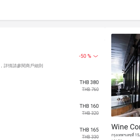
-50 %
，詳情請參閱商戶細則
THB 380
THB 760
THB 160
THB 320
Wine Con
THB 165
กรุงเทพฯเลขที่ 1
THB 330