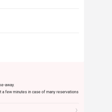
ake-away.
t a few minutes in case of many reservations
romotions such as lunch set, coffee & dessert
menu include 7% VAT & are exclusive to 10%