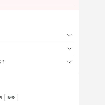
romotions such as lunch set, coffee & dessert
menu include 7% VAT & are exclusive to 10%
方案？
的
晚餐