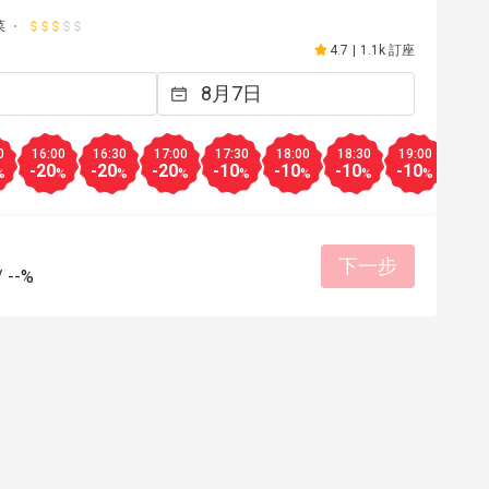
菜
4.7
|
1.1k 訂座
0
16:00
16:30
17:00
17:30
18:00
18:30
19:00
19:3
-20
-20
-20
-10
-10
-10
-10
-10
%
%
%
%
%
%
%
%
下一步
/
--%
Z***n
Z
2024年9月28日
2024年9
as good.
Everything was good as 
有幫助 (0)