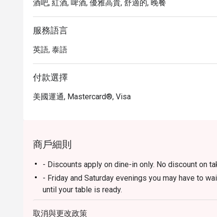
酒吧, 紅酒, 啤酒, 優雅高貴, 舒適的, 晚餐
服務語言
英語, 泰語
付款選擇
美國運通, Mastercard®, Visa
商戶細則
- Discounts apply on dine-in only. No discount on t
- Friday and Saturday evenings you may have to wai
until your table is ready.
- Promotion does not apply to any other in house p
取消與更改政策
set or limited time offers and all prices shown in 