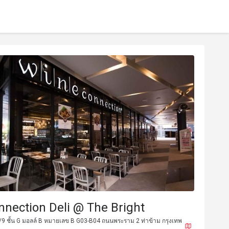
nection Deli @ The Bright
5/9 ชั้น G มอลล์ B หมายเลข B G03-B04 ถนนพระราม 2 ท่าข้าม กรุงเทพ