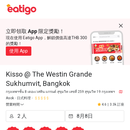
立即領取 App 限定獎勵！
現在使用 Eatigo App，解鎖價值高達THB 300
的獎勵！
使用 App
Kisso @ The Westin Grande
Sukhumvit, Bangkok
กรุงเทพฯชั้น 8 เดอะเวสทิน แกรนด์ สุขุมวิท เลขที่ 259 สุขุมวิท 19 กรุงเทพฯ
Asok
日式料理
營業時間
4.6
|
3.3k 訂座