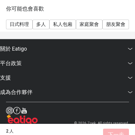
- Cannot be used in conjunction with any other discount
or promotion
你可能也會喜歡
Birthday Special: Celebrate your birthday with us and
receive a complimentary birthday cake! To redeem this
日式料理
多人
私人包廂
家庭聚會
朋友聚會
offer, please ensure your reservation is made 24 hours
in advance and include a note stating "Birthday
Celebration" in your booking details.
關於 Eatigo
平台政策
支援
成為合作夥伴
© 2026 Zoek. All rights reserved.
2 人
下一步