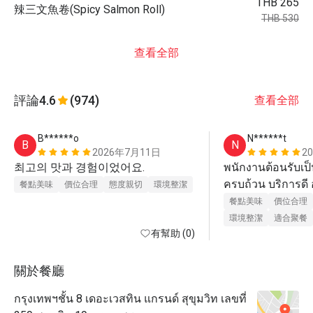
THB 265
辣三文魚卷(Spicy Salmon Roll)
THB 530
查看全部
評論
4.6
(974)
查看全部
B******o
N******t
B
N
2026年7月11日
2
최고의 맛과 경험이었어요.
พนักงานต้อนรับเป็น
餐點美味
價位合理
態度親切
環境整潔
餐點美味
價位合理
環境整潔
適合聚餐
有幫助 (0)
關於餐廳
กรุงเทพฯชั้น 8 เดอะเวสทิน แกรนด์ สุขุมวิท เลขที่