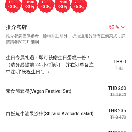
18:00
18:30
19:00
19:30
20:00
-30
-30
-30
-30
-50
%
%
%
%
%
推介餐牌
-50 %
推介餐牌僅供參考；除特別註明外，折扣適用於所有正價菜式，詳
情請參閱商戶細則
生日专属礼遇：即可获赠生日蛋糕一份！
THB 0
（请务必提前 24 小时预订，并在订单备注
THB 1
中注明“庆祝生日”。）
THB 260
素食節套餐(Vegan Festival Set)
THB 520
THB 235
白飯魚牛油果沙律(Shirauo Avocado salad)
THB 470