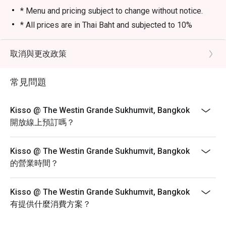
* Menu and pricing subject to change without notice.
* All prices are in Thai Baht and subjected to 10%
service charge and applicable government tax.
* If you have any concern regarding food allergies,
取消與更改政策
please alert your server prior to ordering
For Dine-in Monday-Sunday
常見問題
Lunch: 12:00-14:30hrs.
Dinner: 18:00- 22:30hrs.
Kisso @ The Westin Grande Sukhumvit, Bangkok
Special Condition:
開放線上預訂嗎？
- Discount on food items only
- The discounts are valid for Set Lunch Menus (12:00-
Kisso @ The Westin Grande Sukhumvit, Bangkok
14:30hrs)
的營業時間？
- The discounts are valid for Unlimited A La Carte
Weekend Lunch Menu (12:00-14:30hrs)
Kisso @ The Westin Grande Sukhumvit, Bangkok
- The discounts are valid for A La Carte Menus (12:00-
有提供什麼消費方案？
14:30hrs & 18:00-22:30hrs)