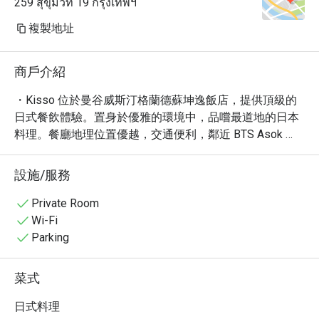
259 สุขุมวิท 19 กรุงเทพฯ
複製地址
商戶介紹
・Kisso 位於曼谷威斯汀格蘭德蘇坤逸飯店，提供頂級的
日式餐飲體驗。置身於優雅的環境中，品嚐最道地的日本
料理。餐廳地理位置優越，交通便利，鄰近 BTS Asok 
站。

・Kisso 以其精緻的懷石料理、新鮮的壽司和鐵板燒而聞
設施/服務
名。必嚐的包括招牌的黑毛和牛牛排、新鮮空運的生魚片
拼盤以及多款精選日本清酒。餐廳更設有私人包廂，提供
Private Room
更隱私的用餐空間。

Wi-Fi
・立即透過 Eatigo 預訂 Kisso，即可享最高 5 折優惠，以
Parking
更優惠的價格體驗頂級日式料理的魅力！
菜式
日式料理