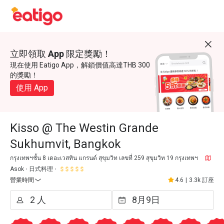
立即領取 App 限定獎勵！
現在使用 Eatigo App，解鎖價值高達THB 300
的獎勵！
使用 App
Kisso @ The Westin Grande
Sukhumvit, Bangkok
กรุงเทพฯชั้น 8 เดอะเวสทิน แกรนด์ สุขุมวิท เลขที่ 259 สุขุมวิท 19 กรุงเทพฯ
Asok
日式料理
營業時間
4.6
|
3.3k 訂座