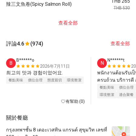
THB 265
辣三文魚卷(Spicy Salmon Roll)
THB 530
查看全部
評論
4.6
(974)
查看全部
B******o
N******t
B
N
2026年7月11日
2
최고의 맛과 경험이었어요.
พนักงานต้อนรับเป็น
餐點美味
價位合理
態度親切
環境整潔
餐點美味
價位合理
環境整潔
適合聚餐
有幫助 (0)
關於餐廳
กรุงเทพฯชั้น 8 เดอะเวสทิน แกรนด์ สุขุมวิท เลขที่