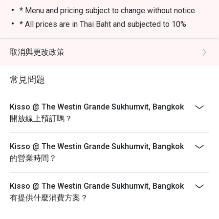
* Menu and pricing subject to change without notice.
* All prices are in Thai Baht and subjected to 10%
service charge and applicable government tax.
* If you have any concern regarding food allergies,
取消與更改政策
please alert your server prior to ordering
For Dine-in Monday-Sunday
常見問題
Lunch: 12:00-14:30hrs.
Dinner: 18:00- 22:30hrs.
Kisso @ The Westin Grande Sukhumvit, Bangkok
Special Condition:
開放線上預訂嗎？
- Discount on food items only
- The discounts are valid for Set Lunch Menus (12:00-
Kisso @ The Westin Grande Sukhumvit, Bangkok
14:30hrs)
的營業時間？
- The discounts are valid for Unlimited A La Carte
Weekend Lunch Menu (12:00-14:30hrs)
Kisso @ The Westin Grande Sukhumvit, Bangkok
- The discounts are valid for A La Carte Menus (12:00-
有提供什麼消費方案？
14:30hrs & 18:00-22:30hrs)