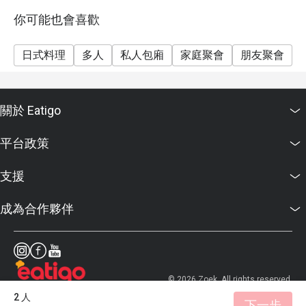
- Cannot be used in conjunction with any other discount
or promotion
你可能也會喜歡
Birthday Special: Celebrate your birthday with us and
receive a complimentary birthday cake! To redeem this
日式料理
多人
私人包廂
家庭聚會
朋友聚會
offer, please ensure your reservation is made 24 hours
in advance and include a note stating "Birthday
Celebration" in your booking details.
關於 Eatigo
平台政策
支援
成為合作夥伴
© 2026 Zoek. All rights reserved.
2 人
下一步