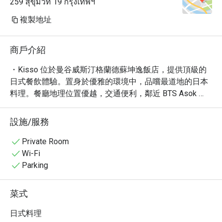
259 สุขุมวิท 19 กรุงเทพฯ
複製地址
商戶介紹
・Kisso 位於曼谷威斯汀格蘭德蘇坤逸飯店，提供頂級的
日式餐飲體驗。置身於優雅的環境中，品嚐最道地的日本
料理。餐廳地理位置優越，交通便利，鄰近 BTS Asok 
站。

・Kisso 以其精緻的懷石料理、新鮮的壽司和鐵板燒而聞
設施/服務
名。必嚐的包括招牌的黑毛和牛牛排、新鮮空運的生魚片
拼盤以及多款精選日本清酒。餐廳更設有私人包廂，提供
Private Room
更隱私的用餐空間。

Wi-Fi
・立即透過 Eatigo 預訂 Kisso，即可享最高 5 折優惠，以
Parking
更優惠的價格體驗頂級日式料理的魅力！
菜式
日式料理