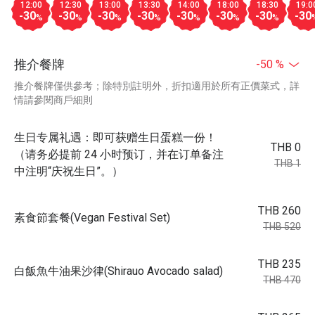
12:00
12:30
13:00
13:30
14:00
18:00
18:30
19:0
-30
-30
-30
-30
-30
-30
-30
-30
%
%
%
%
%
%
%
推介餐牌
-50 %
推介餐牌僅供參考；除特別註明外，折扣適用於所有正價菜式，詳
情請參閱商戶細則
生日专属礼遇：即可获赠生日蛋糕一份！
THB 0
（请务必提前 24 小时预订，并在订单备注
THB 1
中注明“庆祝生日”。）
THB 260
素食節套餐(Vegan Festival Set)
THB 520
THB 235
白飯魚牛油果沙律(Shirauo Avocado salad)
THB 470