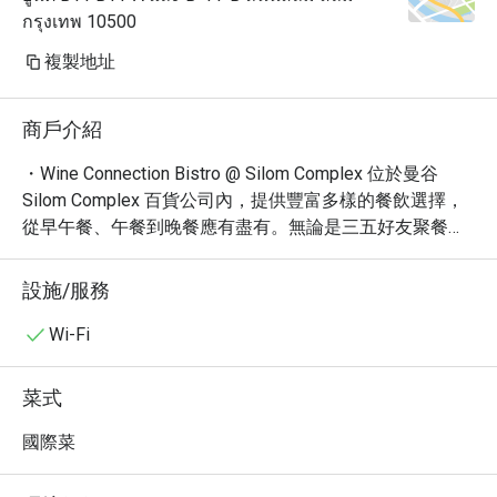
กรุงเทพ 10500
複製地址
商戶介紹
・Wine Connection Bistro @ Silom Complex 位於曼谷 
Silom Complex 百貨公司內，提供豐富多樣的餐飲選擇，
從早午餐、午餐到晚餐應有盡有。無論是三五好友聚餐或
觀光客想體驗在地美食，這裡都是一個理想的選擇。

・在 Wine Connection Bistro @ Silom Complex，您可以品
設施/服務
嚐到精選小點、搭配咖啡、烈酒、啤酒、葡萄酒及各式調
酒。店內環境休閒時尚又舒適，適合放鬆心情，享受美
Wi-Fi
食。

・透過 Eatigo 預訂 Wine Connection Bistro @ Silom 
菜式
Complex，即可享有高達 5 折的超值優惠！立即預訂，享
受更划算的用餐體驗！
國際菜