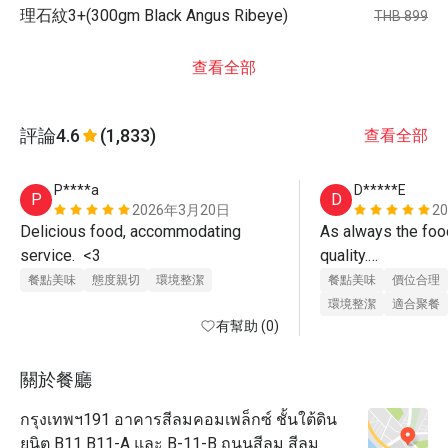
理石紋3+(300gm Black Angus Ribeye)
THB 899
查看全部
評論
4.6
(1,833)
查看全部
P****a
D*****E
P
D
2026年3月20日
2
Delicious food, accommodating 
As always the foo
service.  <3
quality.

Beef Burger (real A
餐點美味
態度親切
環境整潔
餐點美味
價位合理
was delicious,

環境整潔
適合聚餐
有幫助 (0)
also came with tast
Great Value Meal.

Service is always 
關於餐廳
young courteous wa
กรุงเทพฯ191 อาคารสีลมคอมเพล็กซ์ ชั้นใต้ดิน
recommended.
ยูนิต B11 B11-A และ B-11-B ถนนสีลม สีลม