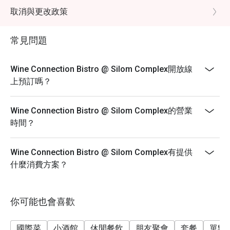
table is ready.
取消與更改政策
- Promotion does not apply to any other in house
promotions such as lunch set, coffee & dessert set or
常見問題
limited time offers and all prices shown in menu
include 7% VAT & are exclusive to 10% Service Charge.
Wine Connection Bistro @ Silom Complex開放線
上預訂嗎？
Wine Connection Bistro @ Silom Complex的營業
時間？
Wine Connection Bistro @ Silom Complex有提供
什麼消費方案？
你可能也會喜歡
國際菜
小酒館
休閒餐飲
朋友聚會
套餐
單點