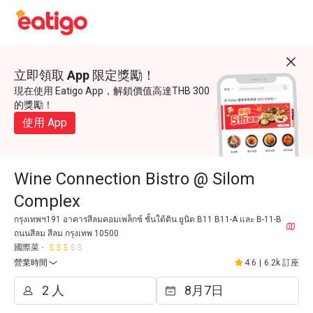
立即領取 App 限定獎勵！
現在使用 Eatigo App，解鎖價值高達THB 300
的獎勵！
使用 App
Wine Connection Bistro @ Silom
Complex
กรุงเทพฯ191 อาคารสีลมคอมเพล็กซ์ ชั้นใต้ดิน ยูนิต B11 B11-A และ B-11-B
ถนนสีลม สีลม กรุงเทพ 10500
國際菜
營業時間
4.6
|
6.2k 訂座