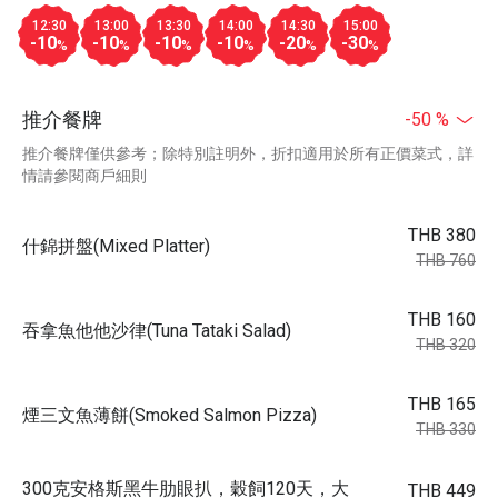
12:30
13:00
13:30
14:00
14:30
15:00
-10
-10
-10
-10
-20
-30
%
%
%
%
%
%
推介餐牌
-50 %
推介餐牌僅供參考；除特別註明外，折扣適用於所有正價菜式，詳
情請參閱商戶細則
THB 380
什錦拼盤(Mixed Platter)
THB 760
THB 160
吞拿魚他他沙律(Tuna Tataki Salad)
THB 320
THB 165
煙三文魚薄餅(Smoked Salmon Pizza)
THB 330
300克安格斯黑牛肋眼扒，穀飼120天，大
THB 449