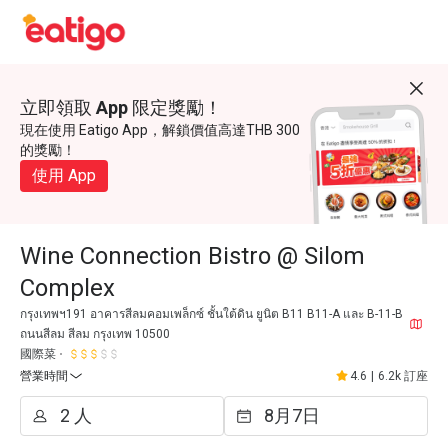
立即領取 App 限定獎勵！
現在使用 Eatigo App，解鎖價值高達THB 300
的獎勵！
使用 App
Wine Connection Bistro @ Silom
Complex
กรุงเทพฯ191 อาคารสีลมคอมเพล็กซ์ ชั้นใต้ดิน ยูนิต B11 B11-A และ B-11-B
ถนนสีลม สีลม กรุงเทพ 10500
國際菜
營業時間
4.6
|
6.2k 訂座