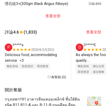
理石紋3+(300gm Black Angus Ribeye)
THB 899
查看全部
評論
4.6
(1,833)
查看全部
P****a
D*****E
P
D
2026年3月20日
2
Delicious food, accommodating 
As always the foo
service.  <3
quality.

Beef Burger (real A
餐點美味
態度親切
環境整潔
餐點美味
價位合理
was delicious,

環境整潔
適合聚餐
有幫助 (0)
also came with tast
Great Value Meal.

Service is always 
關於餐廳
young courteous wa
กรุงเทพฯ191 อาคารสีลมคอมเพล็กซ์ ชั้นใต้ดิน
recommended.
ยูนิต B11 B11-A และ B-11-B ถนนสีลม สีลม