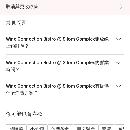
table is ready.
取消與更改政策
- Promotion does not apply to any other in house
promotions such as lunch set, coffee & dessert set or
常見問題
limited time offers and all prices shown in menu
include 7% VAT & are exclusive to 10% Service Charge.
Wine Connection Bistro @ Silom Complex開放線
上預訂嗎？
Wine Connection Bistro @ Silom Complex的營業
時間？
Wine Connection Bistro @ Silom Complex有提供
什麼消費方案？
你可能也會喜歡
國際菜
小酒館
休閒餐飲
朋友聚會
套餐
單點