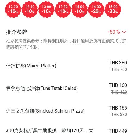
12:00
12:30
13:00
13:30
14:00
14:30
15:00
-10
-10
-10
-10
-10
-20
-30
%
%
%
%
%
%
%
推介餐牌
-50 %
推介餐牌僅供參考；除特別註明外，折扣適用於所有正價菜式，詳
情請參閱商戶細則
THB 380
什錦拼盤(Mixed Platter)
THB 760
THB 160
吞拿魚他他沙律(Tuna Tataki Salad)
THB 320
THB 165
煙三文魚薄餅(Smoked Salmon Pizza)
THB 330
300克安格斯黑牛肋眼扒，穀飼120天，大
THB 449