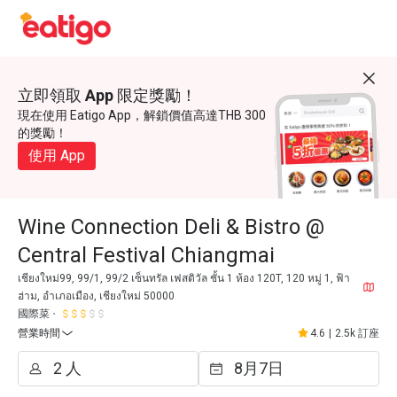
立即領取 App 限定獎勵！
現在使用 Eatigo App，解鎖價值高達THB 300
的獎勵！
使用 App
Wine Connection Deli & Bistro @
Central Festival Chiangmai
เชียงใหม่99, 99/1, 99/2 เซ็นทรัล เฟสติวัล ชั้น 1 ห้อง 120T, 120 หมู่ 1, ฟ้า
ฮ่าม, อำเภอเมือง, เชียงใหม่ 50000
國際菜
營業時間
4.6
|
2.5k 訂座