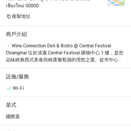
เชียงใหม่ 50000
複製地址
商戶介紹
・ Wine Connection Deli & Bistro @ Central Festival 
Chiangmai 位於清邁 Central Festival 購物中心 1 樓，是您
品味經典西式美食與精選葡萄酒的理想之選。從市中心輕
鬆抵達，這裡提供休閒高雅的用餐氛圍，無論是與朋友歡
聚，或是與家人共享美食，都是絕佳的選擇。

設施/服務
・ 這裡以其精緻的開胃菜、豐盛的主菜，以及種類豐富的
葡萄酒單而聞名，讓您能盡情享受美酒佳餚。網友們特別
Wi-Fi
推薦其美味的義大利麵、風味獨特的羊肉，以及精心調製
的雞尾酒，是尋求高品質用餐體驗的在地人和遊客的首
菜式
選。

・ 透過 Eatigo 預訂 Wine Connection Deli & Bistro @ 
國際菜
Central Festival Chiangmai，您即可享受高達 5 折的獨家
優惠，讓您的美食體驗更添價值。