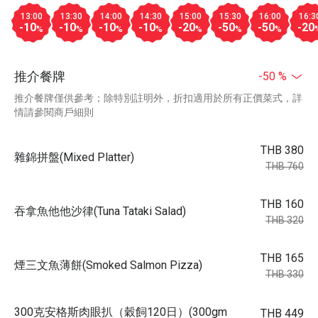
13:00
13:30
14:00
14:30
15:00
15:30
16:00
16:3
-10
-10
-10
-10
-20
-50
-50
-20
%
%
%
%
%
%
%
推介餐牌
-50 %
推介餐牌僅供參考；除特別註明外，折扣適用於所有正價菜式，詳
情請參閱商戶細則
THB 380
雜錦拼盤(Mixed Platter)
THB 760
THB 160
吞拿魚他他沙律(Tuna Tataki Salad)
THB 320
THB 165
煙三文魚薄餅(Smoked Salmon Pizza)
THB 330
300克安格斯肉眼扒（穀飼120日）(300gm
THB 449