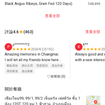
Black Angus Ribeye, Grain Fed 120 Days)
THB 899
查看全部
評論
4.6
(463)
查看全部
p********2
K**
P
K
2026年2月19日
2
Amazing memories in Chiangmai.

Always good and e
I will let all my friends know here.

with a new intere
餐點美味
價位合理
態度親切
適合約會
環境整潔
適合聚餐
有幫助 (0)
關於餐廳
เชียงใหม่99, 99/1, 99/2 เซ็นทรัล เฟสติวัล ชั้น 1
ห้อง 120T, 120 หมู่ 1, ฟ้าฮ่าม, อำเภอเมือง,