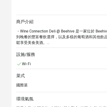
商戶介紹
・Wine Connection Deli @ Beehive 是一家位於 Be
到晚餐的豐富餐飲選擇，以及多樣的葡萄酒和其他飲
鬆享受美食美酒。

・這裡不僅是品嚐美酒的好去處，更是享用精緻餐點
啤酒或特色調酒，度過美好的時光。特別推薦搭配葡
設施/服務
您一次滿足味蕾。

Wi-Fi
・立即透過 Eatigo 預訂 Wine Connection Deli 
菜式
國際菜
環境氣氛