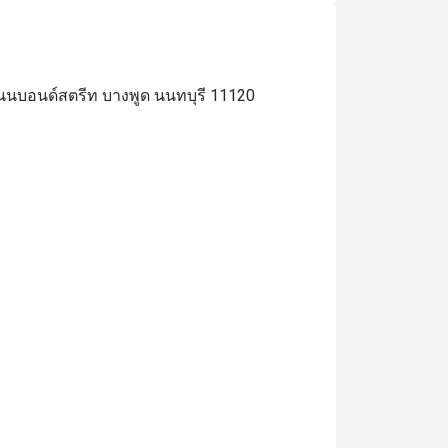
ถนนบอนด์สตรีท บางพูด นนทบุรี 11120