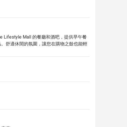
ehive Lifestyle Mall 的餐廳和酒吧，提供早午餐
品。舒適休閒的氛圍，讓您在購物之餘也能輕
的理想選擇。您可以品嚐各式小點、搭配精釀
萄酒的精選起司拼盤，以及各式歐陸輕食，讓
@ Beehive，即可享受高達 5 折的超值優惠！