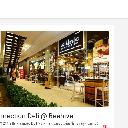
nnection Deli @ Beehive
0/1211 ยูนิตหมายเลข D014-5 หมู่ 9 ถนนบอนด์สตรีท บางพูด นนทบุรี