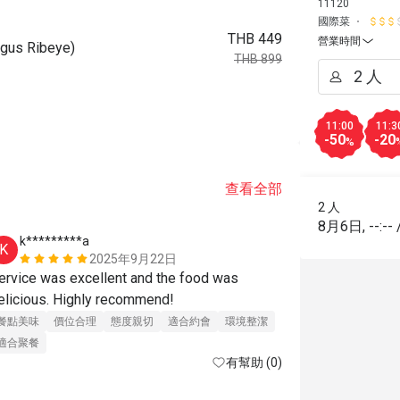
11120
國際菜
THB 449
營業時間
s Ribeye)
THB 899
11:00
11:3
-50
-20
%
查看全部
2 人
8月6日
,
--:--
k*********a
N*******
K
N
2025年9月22日
ervice was excellent and the food was 
อร่อยทุก อย่
delicious. Highly recommend! 
餐點美味
價
餐點美味
價位合理
態度親切
適合約會
環境整潔
適合聚餐
適合聚餐
有幫助 (0)