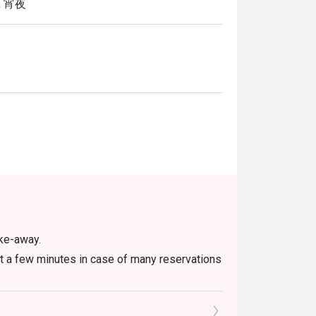
, 宵夜
ake-away.
t a few minutes in case of many reservations
romotions such as lunch set, coffee & dessert
menu include 7% VAT & are exclusive to 10%