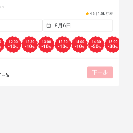
4.6
|
1.5k 訂座
0
12:00
12:30
13:00
13:30
14:00
14:30
15:00
15:3
-10
-10
-10
-10
-10
-50
-30
-20
%
%
%
%
%
%
%
%
下一步
/
--%
s
T**************p
T
2025年1月4日
2024年8
าง แต่วันนี้ซี่โครงซอสน้อยไปหน่อย
บริการดีคุณภาพอาหารดี
I
位合理
態度親切
適合約會
環境整潔
有幫助 (1)