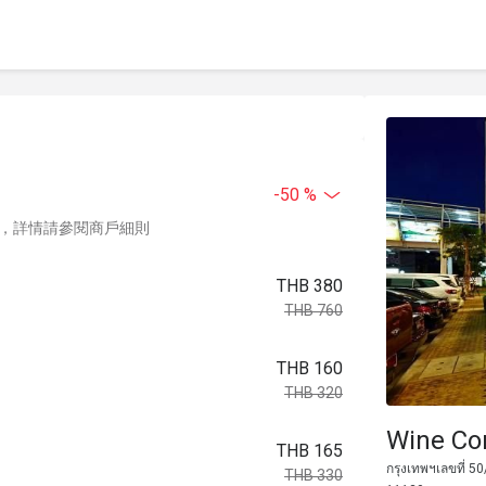
-50 %
，詳情請參閱商戶細則
THB 380
THB 760
THB 160
THB 320
Wine Co
THB 165
กรุงเทพฯเลขที่ 5
THB 330