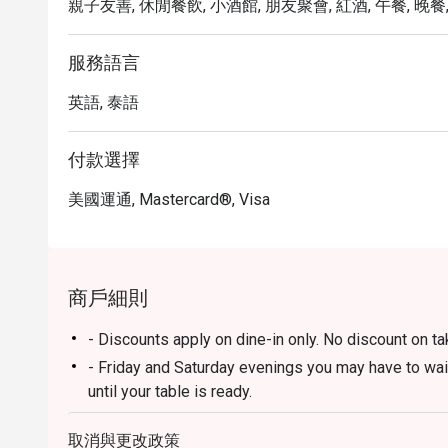
親子友善, 休閒餐飲, 小酒館, 朋友聚會, 紅酒, 午餐, 晚餐
服務語言
英語, 泰語
付款選擇
美國運通, Mastercard®, Visa
商戶細則
- Discounts apply on dine-in only. No discount on t
- Friday and Saturday evenings you may have to wai
until your table is ready.
- Promotion does not apply to any other in house p
取消與更改政策
set or limited time offers and all prices shown in 