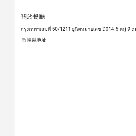
關於餐廳
กรุงเทพฯเลขที่ 50/1211 ยูนิตหมายเลข D014-5 หมู่ 9 
複製地址