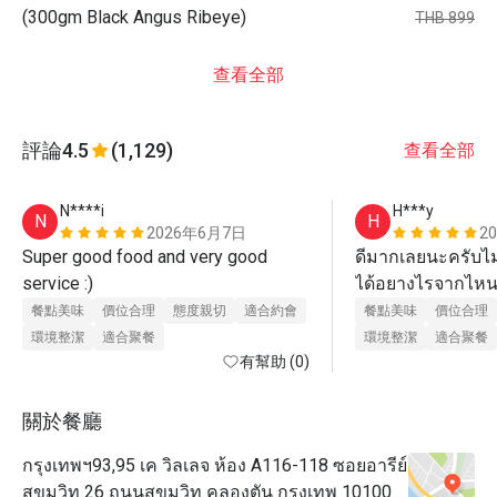
(300gm Black Angus Ribeye)
THB 899
查看全部
評論
4.5
(1,129)
查看全部
N****i
H***y
N
H
2026年6月7日
2
Super good food and very good 
ดีมากเลยนะครับไม่ร
service :)
ได้อยางไรจากไหนไ
ดีแบบหาที่เทียบเท
餐點美味
價位合理
態度親切
適合約會
餐點美味
價位合理
โลกไหนก็ตามที่มีอ
環境整潔
適合聚餐
環境整潔
適合聚餐
有幫助 (0)
โลกนี้ถ้าได้เห็นขอ
เป็นเสียงเดียวกัน
ครับพี่ๆน้องๆเพื่อน
關於餐廳
คิดเหมือนกับผมหรื
กรุงเทพฯ93,95 เค วิลเลจ ห้อง A116-118 ซอยอารีย์
ไปผมนั่งพิมพ์นานอ
สุขุมวิท 26 ถนนสุขุมวิท คลองตัน กรุงเทพ 10100