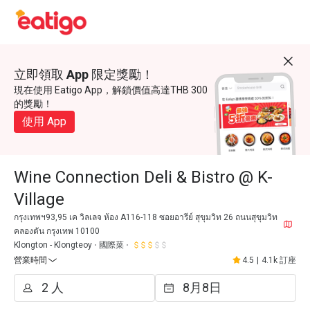
立即領取 App 限定獎勵！
現在使用 Eatigo App，解鎖價值高達THB 300
的獎勵！
使用 App
Wine Connection Deli & Bistro @ K-
Village
กรุงเทพฯ93,95 เค วิลเลจ ห้อง A116-118 ซอยอารีย์ สุขุมวิท 26 ถนนสุขุมวิท
คลองตัน กรุงเทพ 10100
Klongton - Klongteoy
國際菜
營業時間
4.5
|
4.1k 訂座