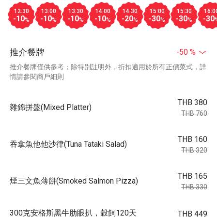
12:30
13:00
13:30
14:00
14:30
15:00
15:30
16:0
-10
-10
-10
-10
-20
-30
-30
-30
%
%
%
%
%
%
%
推介餐牌
-50 %
推介餐牌僅供參考；除特別註明外，折扣適用於所有正價菜式，詳
情請參閱商戶細則
THB 380
雜錦拼盤(Mixed Platter)
THB 760
THB 160
吞拿魚他他沙律(Tuna Tataki Salad)
THB 320
THB 165
煙三文魚薄餅(Smoked Salmon Pizza)
THB 330
300克安格斯黑牛肋眼扒，穀飼120天
THB 449