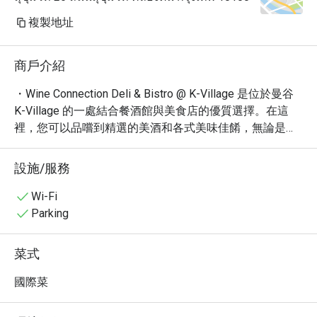
複製地址
商戶介紹
・Wine Connection Deli & Bistro @ K-Village 是位於曼谷 
K-Village 的一處結合餐酒館與美食店的優質選擇。在這
裡，您可以品嚐到精選的美酒和各式美味佳餚，無論是午
餐、晚餐或輕鬆的餐後小點，都能滿足您的味蕾。

・Wine Connection Deli & Bistro @ K-Village 提供輕鬆舒
設施/服務
適的用餐環境，無論是與朋友小聚、情侶約會，或是與家
人共享天倫之樂，都是理想之選。這裡的氛圍既休閒又時
Wi-Fi
尚，兼具浪漫與舒適，讓您在品嚐美酒佳餚的同時，也能
Parking
享受美好的用餐體驗。別忘了品嚐他們豐富的酒單，以及
美味的起司拼盤和各式義式冷肉。

菜式
・透過 Eatigo 預訂 Wine Connection Deli & Bistro @ K-
Village，即可享受高達 5 折的優惠！立即預訂，享受美食
國際菜
與美酒的完美搭配。