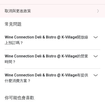
few minutes in case of many reservations until your
table is ready.
取消與更改政策
- Promotion does not apply to any other in house
promotions such as lunch set, coffee & dessert set or
常見問題
limited time offers and all prices shown in menu
include 7% VAT & are exclusive to 10% Service Charge.
Wine Connection Deli & Bistro @ K-Village開放線
上預訂嗎？
Wine Connection Deli & Bistro @ K-Village的營業
時間？
Wine Connection Deli & Bistro @ K-Village有提供
什麼消費方案？
你可能也會喜歡