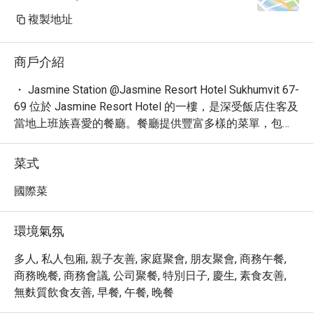
複製地址
商戶介紹
・ Jasmine Station @Jasmine Resort Hotel Sukhumvit 67-
69 位於 Jasmine Resort Hotel 的一樓，是深受飯店住客及
當地上班族喜愛的餐廳。餐廳提供豐富多樣的菜單，包括
泰式料理與國際美食，由經驗豐富的主廚用心烹調，確保
每一道餐點既美味又營養。推薦招牌包括河蝦泰式炒河
菜式
粉、鳳梨炒飯、漢堡以及各式義大利麵。

・ 餐廳地點便利，就在 BTS Phra Khanong 旁，價格親民
國際菜
且注重品質，讓每位客人都能享受一頓滿意的美食體驗。

・ 透過 Eatigo 預訂 Jasmine Station @Jasmine Resort 
環境氣氛
Hotel Sukhumvit 67-69，即可享受最高 5 折的獨家優惠！
立即預訂，輕鬆享受美食吧！
多人, 私人包廂, 親子友善, 家庭聚會, 朋友聚會, 商務午餐,
商務晚餐, 商務會議, 公司聚餐, 特別日子, 慶生, 素食友善,
無麩質飲食友善, 早餐, 午餐, 晚餐