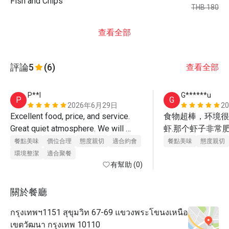
Fish and Chips
THB 180
查看全部
評論
5
(6)
查看全部
P**l
G******u
P
G
2026年6月29日
2
Excellent food, price, and service. 
食物超棒，环境很
Great quiet atmosphere. We will 
虾.那个虾子非常肥
definitely return.
餐點美味
價位合理
態度親切
適合約會
餐點美味
態度親切
環境整潔
適合聚餐
有幫助 (0)
關於餐廳
กรุงเทพฯ1151 สุขุมวิท 67-69 แขวงพระโขนงเหนือ
เขตวัฒนา กรุงเทพ 10110