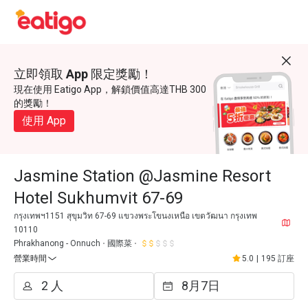
立即領取 App 限定獎勵！
現在使用 Eatigo App，解鎖價值高達THB 300
的獎勵！
使用 App
Jasmine Station @Jasmine Resort
Hotel Sukhumvit 67-69
กรุงเทพฯ1151 สุขุมวิท 67-69 แขวงพระโขนงเหนือ เขตวัฒนา กรุงเทพ
10110
Phrakhanong - Onnuch
國際菜
營業時間
5.0
|
195 訂座