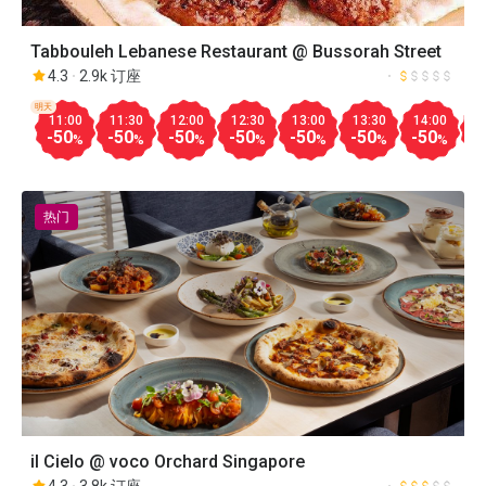
Tabbouleh Lebanese Restaurant @ Bussorah Street
4.3
2.9k 订座
明天
11:00
11:30
12:00
12:30
13:00
13:30
14:00
1
-50
-50
-50
-50
-50
-50
-50
-
%
%
%
%
%
%
%
热门
il Cielo @ voco Orchard Singapore