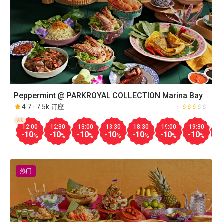
Peppermint @ PARKROYAL COLLECTION Marina Bay
4.7
7.5k 订座
明天
12:00
12:30
13:00
13:30
18:30
19:00
19:30
2
-10
-10
-10
-10
-10
-10
-10
-
%
%
%
%
%
%
%
热门