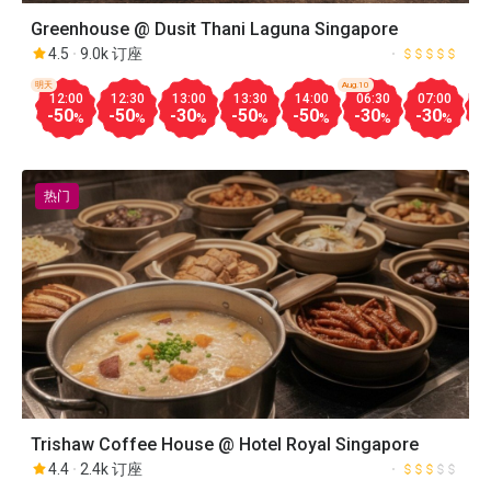
Greenhouse @ Dusit Thani Laguna Singapore
4.5
9.0k 订座
明天
Aug.10
12:00
12:30
13:00
13:30
14:00
06:30
07:00
0
-50
-50
-30
-50
-50
-30
-30
-
%
%
%
%
%
%
%
热门
Trishaw Coffee House @ Hotel Royal Singapore
4.4
2.4k 订座