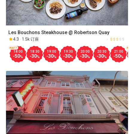
Les Bouchons Steakhouse @ Robertson Quay
4.3
1.5k 订座
Aug.11
Aug.1
18:00
18:30
19:00
19:30
20:00
20:30
21:00
1
-50
-30
-30
-30
-30
-30
-50
-
%
%
%
%
%
%
%