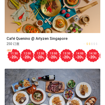
Café Quenino @ Artyzen Singapore
250 订座
明天
11:30
12:00
12:30
13:00
13:30
14:00
14:30
1
-20
-20
-20
-20
-20
-20
-20
-
%
%
%
%
%
%
%