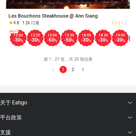
Les Bouchons Steakhouse @ Ann Siang
4.8
1.2k 订座
Aug.11
12:00
12:30
13:00
13:30
18:00
18:30
19:00
1
-30
-30
-50
-50
-30
-30
-30
-
%
%
%
%
%
%
%
第 1 - 21 笔，共 25 笔结果
1
2
关于 Eatigo
平台政策
支援