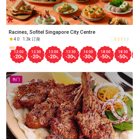
Racines, Sofitel Singapore City Centre
4.0
1.3k 订座
明天
12:00
12:30
13:00
13:30
14:00
18:00
18:30
1
-20
-20
-20
-30
-30
-50
-50
-
%
%
%
%
%
%
%
热门