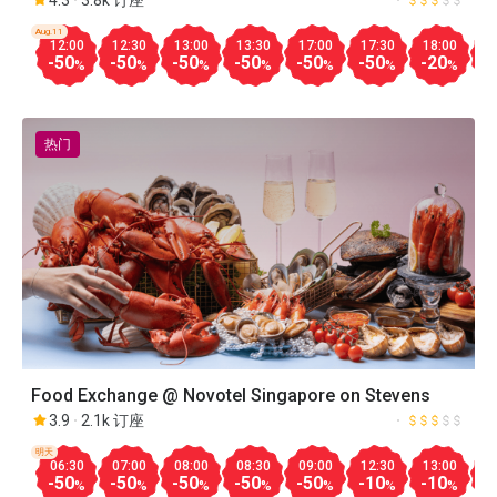
4.3
3.8k 订座
Aug.11
12:00
12:30
13:00
13:30
17:00
17:30
18:00
1
-50
-50
-50
-50
-50
-50
-20
-
%
%
%
%
%
%
%
热门
Food Exchange @ Novotel Singapore on Stevens
3.9
2.1k 订座
明天
06:30
07:00
08:00
08:30
09:00
12:30
13:00
1
-50
-50
-50
-50
-50
-10
-10
-
%
%
%
%
%
%
%