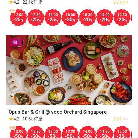
Pickering, Singapore
4.2
22.1k 订座
明天
12:00
12:30
13:00
18:00
18:30
19:00
19:30
2
-25
-25
-25
-20
-20
-20
-20
-
%
%
%
%
%
%
%
热门
Opus Bar & Grill @ voco Orchard Singapore
4.2
10.6k 订座
明天
12:00
12:30
13:00
13:30
14:00
14:30
15:00
1
-50
-50
-50
-50
-50
-50
-20
-
%
%
%
%
%
%
%