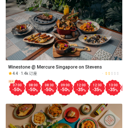
Winestone @ Mercure Singapore on Stevens
4.4
1.4k 订座
明天
07:00
08:00
08:30
09:00
12:00
12:30
13:00
1
-50
-50
-50
-50
-35
-35
-35
-
%
%
%
%
%
%
%