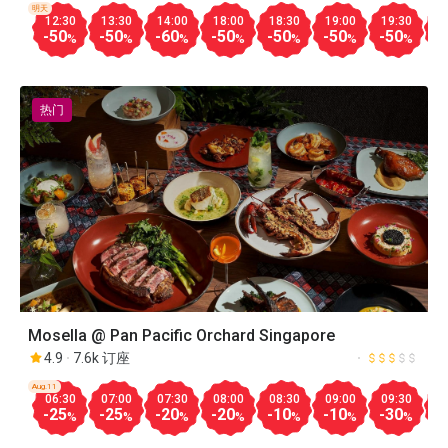
明天
12:30
13:30
14:00
18:00
18:30
19:00
19:30
2
-50
-50
-60
-50
-50
-50
-50
-
%
%
%
%
%
%
%
热门
Mosella @ Pan Pacific Orchard Singapore
4.9
7.6k 订座
Aug.11
06:30
07:00
07:30
08:00
08:30
09:00
09:30
1
-25
-25
-20
-20
-10
-10
-30
-
%
%
%
%
%
%
%