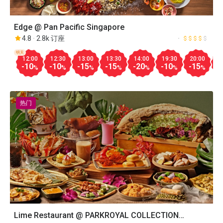
Edge @ Pan Pacific Singapore
4.8
2.8k 订座
明天
12:00
12:30
13:00
13:30
14:00
19:30
20:00
2
-10
-10
-15
-15
-20
-10
-15
-
%
%
%
%
%
%
%
热门
Lime Restaurant @ PARKROYAL COLLECTION