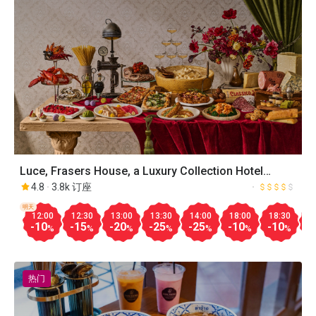
Luce, Frasers House, a Luxury Collection Hotel
Singapore
4.8
3.8k 订座
明天
12:00
12:30
13:00
13:30
14:00
18:00
18:30
1
-10
-15
-20
-25
-25
-10
-10
-
%
%
%
%
%
%
%
热门