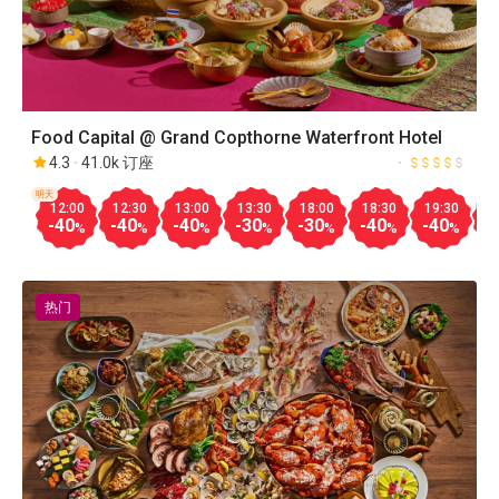
Food Capital @ Grand Copthorne Waterfront Hotel
4.3
41.0k 订座
明天
12:00
12:30
13:00
13:30
18:00
18:30
19:30
2
-40
-40
-40
-30
-30
-40
-40
-
%
%
%
%
%
%
%
热门