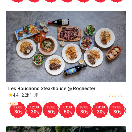
Les Bouchons Steakhouse @ Rochester
4.4
2.2k 订座
Aug.11
12:00
12:30
13:00
13:30
18:00
18:30
19:00
1
-30
-30
-50
-50
-30
-30
-30
-
%
%
%
%
%
%
%