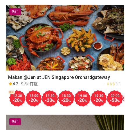
热门
Makan @Jen at JEN Singapore Orchardgateway
4.2
9.8k 订座
明天
12:30
13:00
13:30
18:30
19:00
19:30
20:00
2
-20
-20
-20
-20
-20
-20
-50
-
%
%
%
%
%
%
%
热门