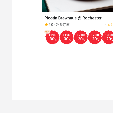
Picotin Brewhaus @ Rochester
2.0
245 订座
明天
11:00
11:30
12:00
12:30
13:00
-30
-30
-20
-20
-20
%
%
%
%