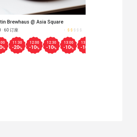
tin Brewhaus @ Asia Square
0
60 订座
00
:00
17:30
19:30
11:30
18:00
20:00
12:00
18:30
20:30
12:30
19:00
21:00
13:00
19:30
21:30
13:30
20:00
22:00
14:00
20:30
22:30
14:30
23:
15
更多
0
-30
-10
-20
-10
-10
-10
-10
-10
-10
-10
-10
-10
-10
-10
-10
-30
-10
-15
-30
-15
-25
-15
-5
%
%
%
%
%
%
%
%
%
%
%
%
%
%
%
%
%
%
%
%
%
%
%
%