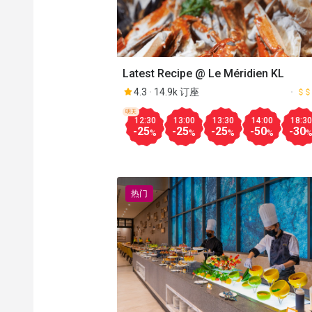
Latest Recipe @ Le Méridien KL
4.3
14.9k 订座
明天
12:30
13:00
13:30
14:00
18:30
-25
-25
-25
-50
-30
%
%
%
%
热门