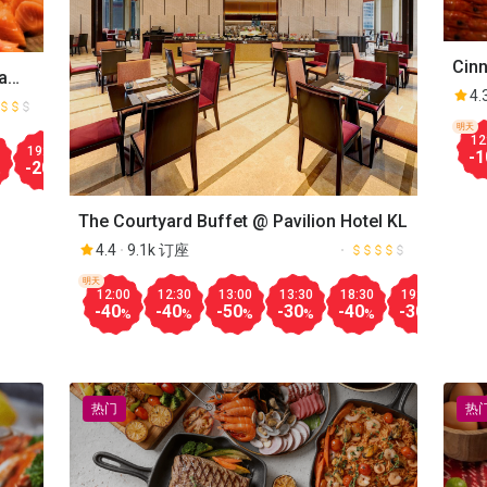
Cin
a
Hote
4.
明天
12
Aug.08
19:00
19:30
20:00
20:30
13:30
18:00
18:30
19:00
-1
-20
-20
-20
-30
-50
-10
-10
-20
%
%
%
%
%
%
%
%
The Courtyard Buffet @ Pavilion Hotel KL
4.4
9.1k 订座
明天
12:00
12:30
13:00
13:30
18:30
19:00
19:
-40
-40
-50
-30
-40
-30
-30
%
%
%
%
%
%
热门
热