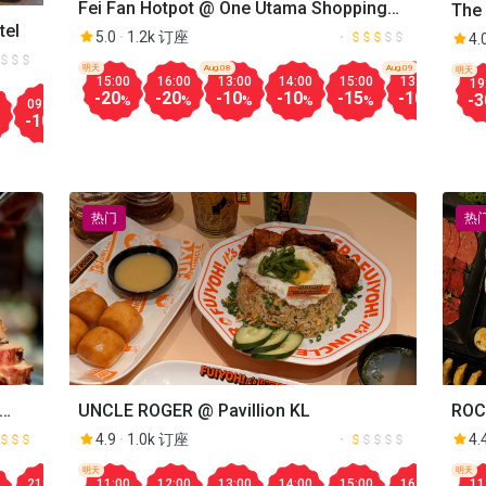
Fei Fan Hotpot @ One Utama Shopping
The 
tel
Center
5.0
1.2k 订座
4.
明天
Aug.08
Aug.09
明天
15:00
16:00
13:00
14:00
15:00
13:30
14:
19
-20
-20
-10
-10
-15
-10
-10
-3
%
%
%
%
%
%
09:30
10:00
10:30
11:00
11:30
12:00
12:30
13:00
-10
-10
-10
-20
-20
-10
-10
-10
%
%
%
%
%
%
%
%
热门
热
UNCLE ROGER @ Pavillion KL
ROCK
4.9
1.0k 订座
4.
Aug.08
明天
Aug.14
明天
21:00
19:30
11:00
20:00
12:00
20:30
13:00
21:00
14:00
18:30
15:00
19:00
16:00
19:30
17:
11