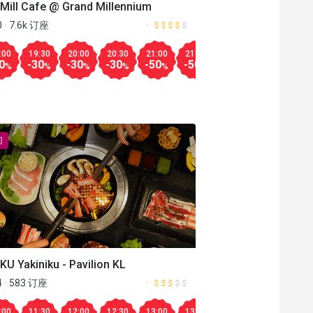
Mill Cafe @ Grand Millennium
0
7.6k 订座
Aug.10
Aug.08
00
14:30
15:00
15:30
16:00
16:30
11:00
11:30
12:
:00
19:30
20:00
20:30
21:00
21:30
12:30
13:00
13
-10
-20
-20
-20
-20
-30
-30
-10
0
-30
-30
-30
-50
-50
-20
-30
-4
%
%
%
%
%
%
%
%
%
%
%
%
%
%
%
%
13:30
14:00
14:30
15:00
15:30
16:00
16:30
更多
-10
-15
-15
-20
-20
-20
-20
%
%
%
%
%
%
%
%
门
U Yakiniku - Pavilion KL
4
583 订座
Aug.15
Aug.08
00
:00
20:00
18:00
11:30
20:30
19:00
12:00
21:00
21:00
12:30
19:00
11:00
13:00
19:30
12:00
13:30
20:00
13:00
14:00
20:30
14:00
14:30
15:
15