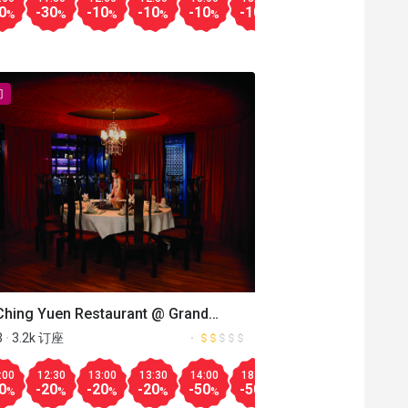
更多
0
-30
-20
-30
-30
-20
-10
-30
-20
-10
-50
-50
-10
-30
-20
-10
-30
-20
-10
-30
-30
-10
-50
-2
%
%
%
%
%
%
%
%
%
%
%
%
%
%
%
%
%
%
%
%
%
%
%
%
门
Ching Yuen Restaurant @ Grand
Aug.09
00
14:30
15:00
15:30
16:00
16:30
17:00
17:30
18:
18:00
18:30
19:00
19:30
20:00
20:30
21:00
ennium
更多
3
3.2k 订座
-20
-50
-20
-40
-20
-40
-20
-10
-20
-20
-20
-20
-20
-30
-50
%
%
%
%
%
%
%
%
%
%
%
%
%
%
%
%
:00
12:30
13:00
13:30
14:00
18:00
18:30
19:00
19
0
-20
-20
-20
-50
-50
-30
-30
-3
%
%
%
%
%
%
%
%