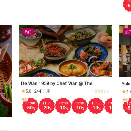
06
-5
热门
热
De.Wan 1958 by Chef Wan @ The
Yaki
Exchange TRX Mall
Bint
5.0
244 订座
4.
明天
明天
11:00
11:30
12:00
12:30
13:00
13:30
14:
17
-50
-20
-10
-10
-10
-10
-10
-5
%
%
%
%
%
%