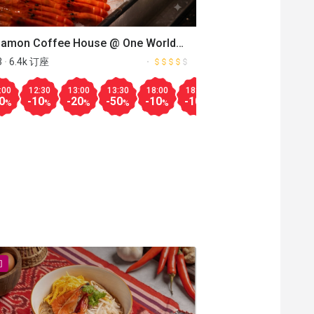
namon Coffee House @ One World
l
3
6.4k 订座
:00
12:30
13:00
13:30
18:00
18:30
19:00
19:30
20
Aug.09
19:30
20:00
20:30
12:30
18:00
18:30
19:30
0
-10
-20
-50
-10
-10
-15
-20
-1
%
%
%
%
%
%
%
%
更多
-20
-20
-30
-20
-10
-10
-20
%
%
%
%
%
%
%
%
Aug.08
Aug.09
30
20:00
20:30
18:30
19:00
19:30
20:00
20:30
13:
-50
-30
-20
-40
-30
-20
-30
-40
%
%
%
%
%
%
%
%
门