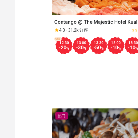
Contango @ The Majestic Hotel Kual
Lumpur
4.3
31.2k 订座
明天
12:30
13:00
13:30
18:00
18:30
-20
-30
-50
-10
-10
%
%
%
%
热门