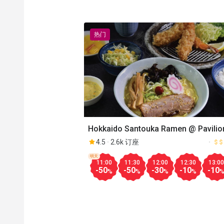
热门
Hokkaido Santouka Ramen @ Pavilio
4.5
2.6k 订座
明天
11:00
11:30
12:00
12:30
13:00
-50
-50
-30
-10
-10
%
%
%
%