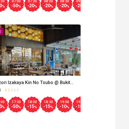
:30
07:00
07:30
08:00
08:30
09:00
09:30
11:00
11
0
-50
-20
-20
-20
-20
-20
-20
-2
%
%
%
%
%
%
%
%
门
tori Izakaya Kin No Tsubo @ Bukit
ang
8
00
14:30
15:00
15:30
16:30
17:00
17:30
18:00
18:
:00
17:30
18:00
18:30
19:00
19:30
20:00
20:30
21
-10
-20
-30
-40
-30
-20
-10
-10
0
-50
-15
-15
-10
-10
-10
-10
-1
%
%
%
%
%
%
%
%
%
%
%
%
%
%
%
%