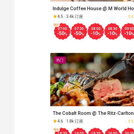
Indulge Coffee House @ M World Ho
4.5
3.4k 订座
明天
07:00
07:30
08:00
08:30
09:00
-50
-50
-10
-10
-10
%
%
%
%
热门
The Cobalt Room @ The Ritz-Carlton
Kuala Lumpur
4.6
1.8k 订座
明天
18:30
19:00
19:30
20:00
20:30