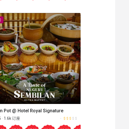
门
Aug.08
00
17:30
15:30
18:00
16:00
18:30
16:30
19:00
17:00
19:30
17:30
20:00
18:00
11:00
18:30
19:
更多
-10
-25
-10
-25
-10
-25
-10
-25
-10
-25
-10
-50
-50
-25
-25
%
%
%
%
%
%
%
%
%
%
%
%
%
%
%
%
n Pot @ Hotel Royal Signature
5
1.6k 订座