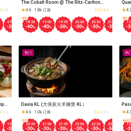
The Cobalt Room @ The Ritz-Carlton
Quan
Kuala Lumpur
She
4.6
1.8k 订座
4.
明天
Aug.08
明天
07:30
08:00
18:30
08:30
19:00
09:00
19:30
09:30
20:00
12:00
20:30
12:30
21:00
13:00
19:
12
-20
-25
-40
-25
-40
-25
-30
-25
-30
-20
-30
-20
-30
-20
-30
-3
%
%
%
%
%
%
%
%
%
%
%
%
%
%
热门
热
Daxia KL (大侠炭火羊腩煲 KL）
Pasa
mpur
4.6
1.0k 订座
4.
今天
明天
Aug.09
Aug.08
20:30
21:00
21:30
22:00
22:30
23:00
17:
12
13:00
13:30
14:00
12:00
12:30
13:00
13:30
14:00
-30
-30
-30
-30
-30
-50
-50
-3
-30
-30
-50
-20
-20
-30
-30
-50
%
%
%
%
%
%
%
%
%
%
%
%
%
%