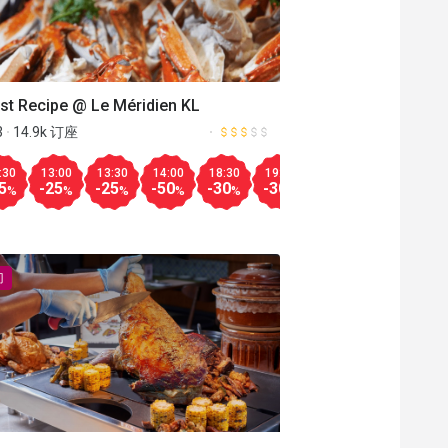
st Recipe @ Le Méridien KL
3
14.9k 订座
Aug.08
:30
13:00
13:30
14:00
18:30
19:00
19:30
20:00
20
30
13:30
19:00
14:00
19:30
14:30
20:00
15:00
20:30
15:30
21:00
16:00
18:00
16:30
18:30
19:
更多
5
-25
-25
-50
-30
-30
-30
-30
-3
-35
-15
-35
-20
-35
-10
-35
-10
-35
-10
-35
-10
-30
-10
-15
%
%
%
%
%
%
%
%
%
%
%
%
%
%
%
%
%
%
%
%
%
%
%
%
门