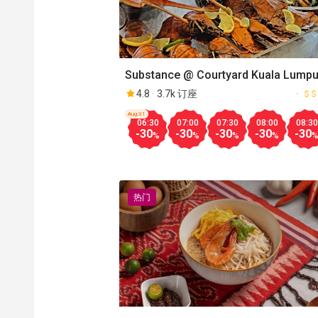
Substance @ Courtyard Kuala Lumpu
South
4.8
3.7k 订座
Aug.31
06:30
07:00
07:30
08:00
08:30
-30
-30
-30
-30
-30
%
%
%
%
热门