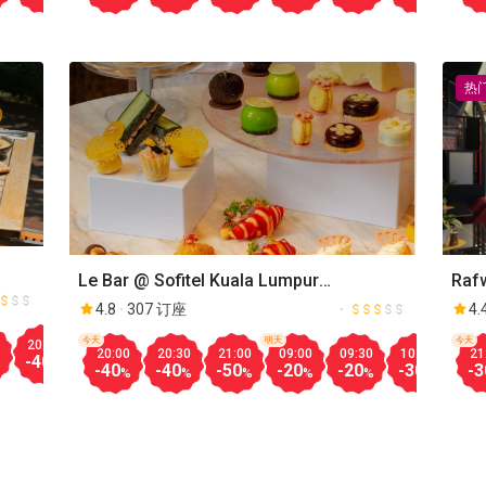
热
Le Bar @ Sofitel Kuala Lumpur
Raf
Damansara
4.8
307 订座
4.
Aug.08
今天
明天
今天
20:30
21:00
18:00
18:30
19:00
19:30
20:00
20:30
20:00
20:30
21:00
09:00
09:30
10:00
10:
21
-40
-40
-50
-40
-30
-30
-50
-40
%
%
%
%
%
%
%
%
-40
-40
-50
-20
-20
-30
-30
-3
%
%
%
%
%
%