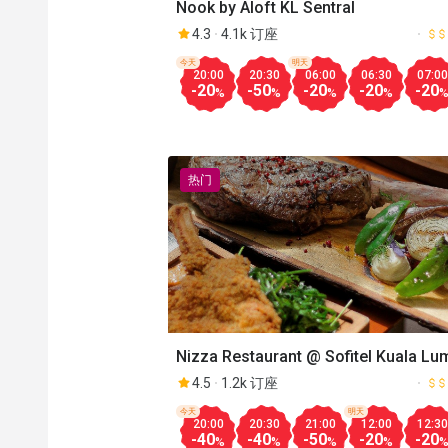
Nook by Aloft KL Sentral
4.3
4.1k 订座
今天
明天
20:00
20:30
06:00
06:30
07:00
-20
-50
-20
-20
-20
%
%
%
%
热门
Nizza Restaurant @ Sofitel Kuala Lu
Damansara
4.5
1.2k 订座
今天
明天
20:00
20:30
21:00
12:00
12:30
-40
-40
-50
-20
-20
%
%
%
%