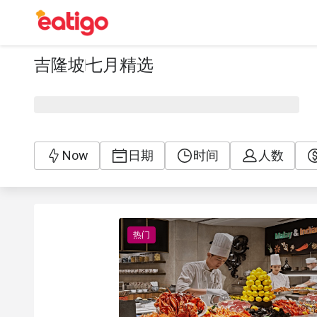
吉隆坡
七月精选
Now
日期
时间
人数
热门