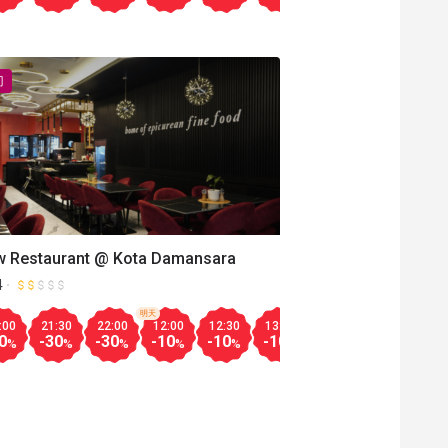
门
w Restaurant @ Kota Damansara
4
Aug.14
明天
21:00
18:00
18:30
19:00
19:30
20:00
20:30
更多
30
:00
11:00
21:30
11:30
22:00
12:00
12:00
12:30
12:30
13:00
13:00
13:30
13:30
14:00
14:00
14:
14
-40
-50
-40
-30
-30
-50
-40
%
%
%
%
%
%
%
%
0
-30
-30
-30
-30
-30
-10
-30
-10
-30
-10
-30
-30
-50
-10
-50
-3
%
%
%
%
%
%
%
%
%
%
%
%
%
%
%
%