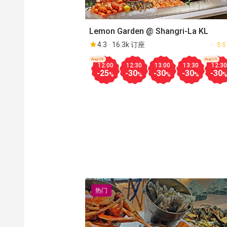
Lemon Garden @ Shangri-La KL
4.3
16.3k 订座
Aug.08
Aug.09
12:00
12:30
13:00
13:30
12:30
-25
-30
-30
-30
-30
%
%
%
%
热门