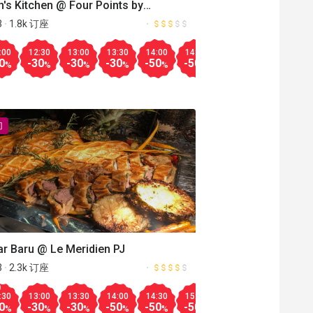
's Kitchen @ Four Points by
raton Kuala Lumpur, Chinatown
3
1.8k 订座
Aug.14
Aug.08
30
13:30
20:00
14:30
20:30
15:00
21:00
15:30
18:30
16:00
19:00
16:30
19:30
18:00
20:00
20:
:00
12:30
13:00
13:30
14:00
14:30
12:00
12:30
13
更多
-50
-30
-20
-30
-20
-30
-20
-40
-20
-50
-20
-30
-25
-30
-30
0
-30
-30
-30
-50
-50
-30
-30
-3
%
%
%
%
%
%
%
%
%
%
%
%
%
%
%
%
%
%
%
%
%
%
%
%
门
r Baru @ Le Meridien PJ
3
2.3k 订座
Aug.15
00
17:30
18:00
18:30
19:00
19:30
20:00
20:30
21:
:30
13:00
13:30
14:00
14:30
15:00
15:30
18:30
19
18:00
18:30
19:00
19:30
20:00
20:30
21:00
更多
-30
-30
-30
-30
-30
-30
-30
-30
0
-30
-30
-50
-50
-50
-50
-30
-3
-30
-20
-20
-30
-40
-40
-50
%
%
%
%
%
%
%
%
%
%
%
%
%
%
%
%
%
%
%
%
%
%
%
%