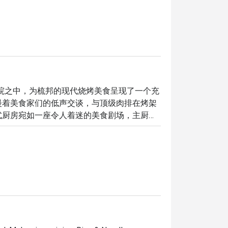
 葱郁静谧的庭院之中，为梳邦的现代烧烤美食呈现了一个充
漫着美食家们的低声交谈，与顶级肉排在烤架
式厨房宛如一座令人着迷的美食剧场，主厨们
烤后散发的独特香气，营造出一种精致奢享的
夜晚，这里的体验都将让您终身难忘：

的和牛战斧牛排在噼啪作响的炭火上被煎烤至
再配上度假村宁静的湖景与无可挑剔的服务，
。
