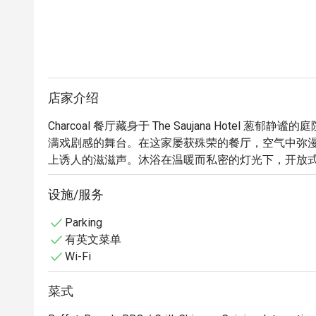
店家介绍
Charcoal 餐厅藏身于 The Saujana Hotel
满戏剧感的舞台。在这家屡获殊荣的餐厅，空气中弥
上诱人的滋滋声。沐浴在温暖而私密的灯光下，开放
在此娴熟地掌控着火焰。顶级肉类与海鲜经过炭火熏
氛围，使其成为必访的美食胜地。

设施/服务
Parking
无论您是想享用一顿简便的晚餐，还是悠闲地度过整个
有英文菜单
这是一场风味与视觉的交响乐。亲眼见证大理石纹般
Wi-Fi
完美，或尽情享受招牌黑鳕鱼那细腻而烟熏的风味。
在这里的每一餐，都像是一次真正逃离都市喧嚣的旅行
菜式
🍽️ 精选推荐
