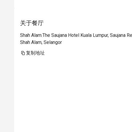
p
i
t
关于餐厅
i
t
Shah Alam.The Saujana Hotel Kuala Lumpur, Saujana R
p
Shah Alam, Selangor
t
h
复制地址
