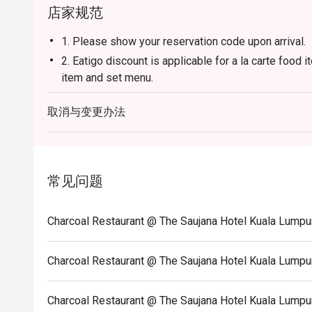
店家规范
1. Please show your reservation code upon arrival.
2. Eatigo discount is applicable for a la carte food
item and set menu.
3. Eatigo discount is only applicable for dine in, str
取消与变更办法
4. Eatigo discount apply to the number of people sta
party size changes please edit your reservation. If 
your reservation you may lose both your table and d
5. Seating preference is subject to restaurant's dis
常见问题
during peak hour.
6. Eatigo discounts cannot be combined with other of
Charcoal Restaurant @ The Saujana Hotel Kual
Charcoal Restaurant @ The Saujana Hotel Kuala
Charcoal Restaurant @ The Saujana Hotel Kua