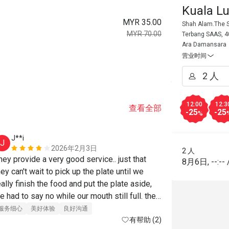
Kuala L
MYR 35.00
Shah Alam.The S
MYR 70.00
Terbang SAAS, 4
Ara Damansara
营业时间
12:00
12:3
查看全部
-25
-25
%
J**i
H*******
J
H
2026年2月3日
2 人
hey provide a very good service.. just that 
价位合理
服
8月6日
,
--:--
hey can't wait to pick up the plate until we 
专业服务
良
eally finish the food and put the plate aside, 
e had to say no while our mouth still full. the 
ood was good too, just that the sotong masak 
服务细心
美好体验
良好沟通
emak was too salty and carbonara tasted 
有帮助 (2)