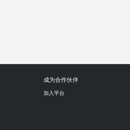
t
Western Cuisine
Asian
多人
私人包厢
亲子友善
成为合作伙伴
加入平台