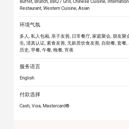
Buffet, Brunch, BBQ / Grill, Chinese Cuisine, Internati
・Grilled Wagyu Striploin | 完美炙烤的
Restaurant, Western Cuisine, Asian
感。

・Black Cod with Miso | 口感细嫩的鱼柳，
环境气氛
・Charcoal Satay | 分量十足的鸡肉与牛肉串
多人, 私人包厢, 亲子友善, 日常餐厅, 家庭聚会, 朋友聚会
🥤 招牌饮品

生, 清真认证, 素食友善, 无麸质饮食友善, 自助餐, 套餐, 
・Saujana Sunset Cooler | 一款充满活力
历史, 早餐, 午餐, 晚餐, 宵夜
爽解渴。

・Smoked Rosemary Lemonade | 经典
服务语言
一格。

English
⭐ Google 评分：4.4 分（来自 250 条评价）

付款选择
这里是浪漫庆祝、高端商务晚宴的理想选择，也为真
风港。
Cash, Visa, Mastercard®