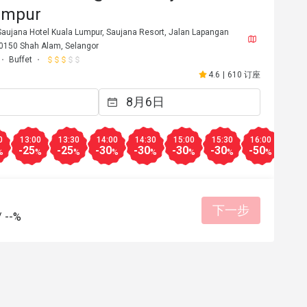
umpur
aujana Hotel Kuala Lumpur, Saujana Resort, Jalan Lapangan
0150 Shah Alam, Selangor
Buffet
4.6
|
610 订座
0
13:00
13:30
14:00
14:30
15:00
15:30
16:00
16:3
-25
-25
-30
-30
-30
-30
-50
-30
%
%
%
%
%
%
%
%
***a
S***a
S
2026年4月28日
2026年3
下一步
务细心
美好体验
会再次回购
服务细心
美好体验
/
--%
好沟通
有帮助 (0)