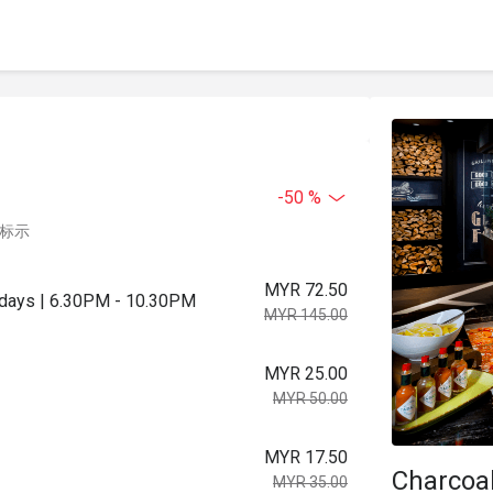
-50 %
中标示
MYR 72.50
urdays | 6.30PM - 10.30PM
MYR 145.00
MYR 25.00
MYR 50.00
MYR 17.50
Charcoa
MYR 35.00