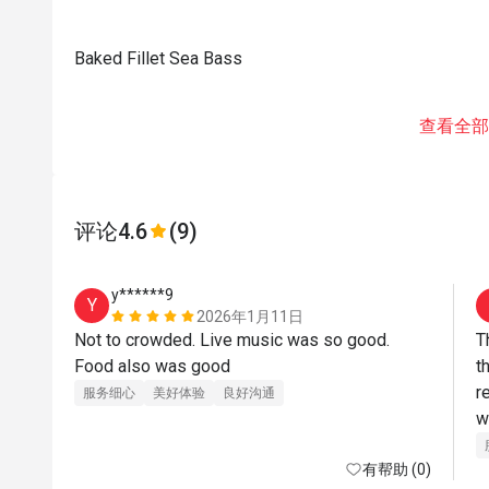
Baked Fillet Sea Bass
查看全部
评论
4.6
(9)
y******9
Y
2026年1月11日
Not to crowded. Live music was so good. 
T
Food also was good
t
r
服务细心
美好体验
良好沟通
w
f
有帮助 (0)
l