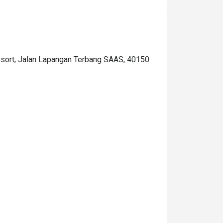
lain, other than that was delicious!  The price 
n the eatigo wasn't the nett, it's excluded the 
ax so the total will be a little bit pricey for me, 
t become RM126.15/pax. I hope they just put 
he price after tax in this app so I will be 
esort, Jalan Lapangan Terbang SAAS, 40150
repared to pay for that amount.. What I love is 
hat they read my notes(request) for my 
usband's birthday surprise. thanks so much! 
