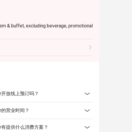
 item & buffet, excluding beverage, promotional
ictly NOT for takeaway.
ted in your reservation, not more. If your
you arrive with more people than stated in
iscount altogether.
cretion. The restaurant may ask you to wait
fers from the restaurant or third parties.
a Lumpur开放线上预订吗？
 Lumpur的营业时间？
la Lumpur有提供什么消费方案？