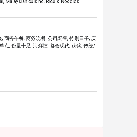
onal, Malaysian cuisine, Rice & Noodles
顶级和牛，带着迷人的烟熏焦香，以及入口即化的柔嫩口
裹上甜咸交织的味增酱汁精心烤制，风味绝妙。

，经炭火慢烤入味，搭配浓郁的花生酱一同享用。

, 商务午餐, 商务晚餐, 公司聚餐, 特别日子, 庆
单点, 份量十足, 海鲜控, 都会现代, 获奖, 传统/
的热带特调，融合了百香果、橙子和红石榴糖浆，瞬间清
的柠檬水因一缕烟熏迷迭香的芬芳而升华，风味独特，别具
正的牛排与烧烤鉴赏家们提供了一个奢华的避