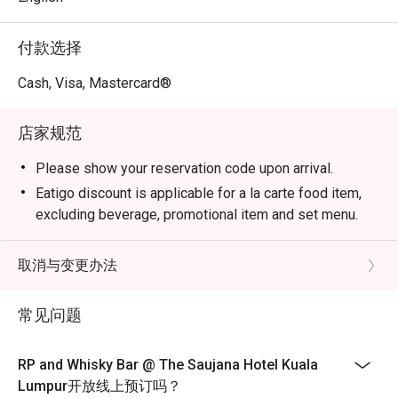
付款选择
Cash, Visa, Mastercard®
店家规范
Please show your reservation code upon arrival.
Eatigo discount is applicable for a la carte food item,
excluding beverage, promotional item and set menu.
Eatigo discount is only applicable for dine in, strictly
NOT for takeaway.
取消与变更办法
Eatigo discount apply to the number of people stated in
your reservation, not more. If your party size changes
常见问题
please edit your reservation. If you arrive with more
people than stated in your reservation you may lose
RP and Whisky Bar @ The Saujana Hotel Kuala
both your table and discount altogether.
Lumpur开放线上预订吗？
Seating preference is subject to restaurant's discretion.