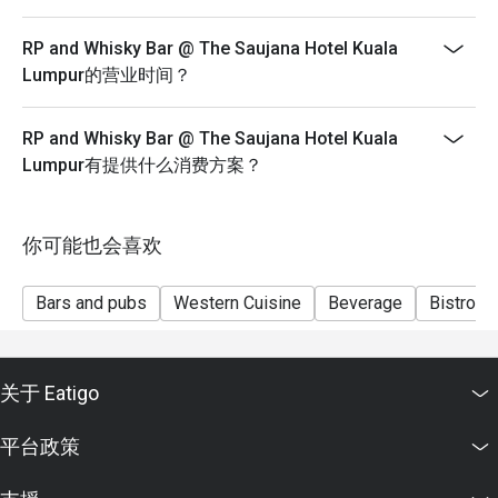
The restaurant may ask you to wait during peak hour.
RP and Whisky Bar @ The Saujana Hotel Kuala
Eatigo discounts cannot be combined with other offers
Lumpur的营业时间？
from the restaurant or third parties.
RP and Whisky Bar @ The Saujana Hotel Kuala
Lumpur有提供什么消费方案？
你可能也会喜欢
Bars and pubs
Western Cuisine
Beverage
Bistro
关于 Eatigo
平台政策