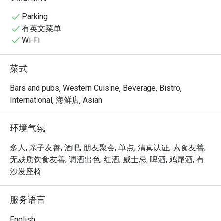
喧嚣的私密氛围。这家获奖无数的餐厅，是寻求在优雅环
境中品尝非凡美食的饕客们，不容错过的体验。

Parking
有英文菜单
无论是寻求一顿快捷的晚餐，还是想慵懒地消磨一整个夜
Wi-Fi
晚，这里的独特魅力都将让您回味无穷：

菜单是对道地意大利风味的致敬，从质朴的柴烧披萨，到
菜式
充满生命力、口感精致的手工意大利面，无一不展现着食
材的新鲜本味。但这里的体验远不止于盘中佳肴。附设的
Bars and pubs, Western Cuisine, Beverage, Bistro,
酒吧拥有城中最齐全的威士忌珍藏之一，是餐后小酌、延
International, 海鲜店, Asian
续美好夜晚的绝佳选择，加上 The Saujana 闻名遐迩的温
暖周到服务，更让一切臻至完美。

环境气氛
无论是私密的两人约会、高端的商务晚宴，还是温馨的静
多人, 亲子友善, 酒吧, 朋友聚会, 单点, 清真认证, 素食友善,
谧庆祝，这里都是您的理想之选。
无麸质饮食友善, 调酒出色, 红酒, 威士忌, 啤酒, 鸡尾酒, 有
沙发座椅
服务语言
English