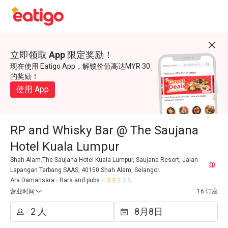
立即领取 App 限定奖励！
现在使用 Eatigo App，解锁价值高达MYR 30
的奖励！
使用 App
RP and Whisky Bar @ The Saujana
Hotel Kuala Lumpur
Shah Alam.The Saujana Hotel Kuala Lumpur, Saujana Resort, Jalan
Lapangan Terbang SAAS, 40150 Shah Alam, Selangor.
Ara Damansara
Bars and pubs
营业时间
16 订座