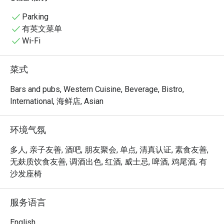
喧嚣的私密氛围。这家获奖无数的餐厅，是寻求在优雅环
境中品尝非凡美食的饕客们，不容错过的体验。

Parking
有英文菜单
无论是寻求一顿快捷的晚餐，还是想慵懒地消磨一整个夜
Wi-Fi
晚，这里的独特魅力都将让您回味无穷：

菜单是对道地意大利风味的致敬，从质朴的柴烧披萨，到
菜式
充满生命力、口感精致的手工意大利面，无一不展现着食
材的新鲜本味。但这里的体验远不止于盘中佳肴。附设的
Bars and pubs, Western Cuisine, Beverage, Bistro,
酒吧拥有城中最齐全的威士忌珍藏之一，是餐后小酌、延
International, 海鲜店, Asian
续美好夜晚的绝佳选择，加上 The Saujana 闻名遐迩的温
暖周到服务，更让一切臻至完美。

环境气氛
无论是私密的两人约会、高端的商务晚宴，还是温馨的静
多人, 亲子友善, 酒吧, 朋友聚会, 单点, 清真认证, 素食友善,
谧庆祝，这里都是您的理想之选。
无麸质饮食友善, 调酒出色, 红酒, 威士忌, 啤酒, 鸡尾酒, 有
沙发座椅
服务语言
English