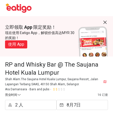
立即领取 App 限定奖励！
现在使用 Eatigo App，解锁价值高达MYR 30
的奖励！
使用 App
RP and Whisky Bar @ The Saujana
Hotel Kuala Lumpur
Shah Alam.The Saujana Hotel Kuala Lumpur, Saujana Resort, Jalan
Lapangan Terbang SAAS, 40150 Shah Alam, Selangor.
Ara Damansara
Bars and pubs
营业时间
16 订座