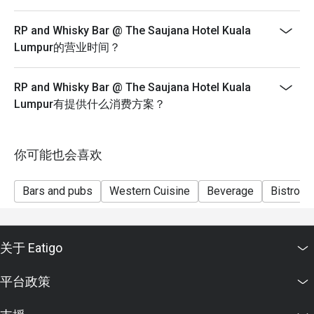
The restaurant may ask you to wait during peak hour.
RP and Whisky Bar @ The Saujana Hotel Kuala
Eatigo discounts cannot be combined with other offers
Lumpur的营业时间？
from the restaurant or third parties.
RP and Whisky Bar @ The Saujana Hotel Kuala
Lumpur有提供什么消费方案？
你可能也会喜欢
Bars and pubs
Western Cuisine
Beverage
Bistro
关于 Eatigo
平台政策