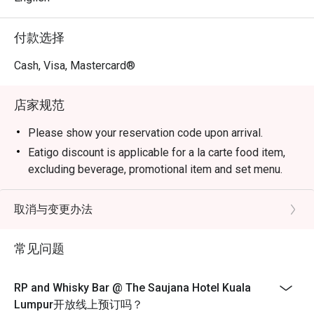
付款选择
Cash, Visa, Mastercard®
店家规范
Please show your reservation code upon arrival.
Eatigo discount is applicable for a la carte food item,
excluding beverage, promotional item and set menu.
Eatigo discount is only applicable for dine in, strictly
NOT for takeaway.
取消与变更办法
Eatigo discount apply to the number of people stated in
your reservation, not more. If your party size changes
常见问题
please edit your reservation. If you arrive with more
people than stated in your reservation you may lose
RP and Whisky Bar @ The Saujana Hotel Kuala
both your table and discount altogether.
Lumpur开放线上预订吗？
Seating preference is subject to restaurant's discretion.